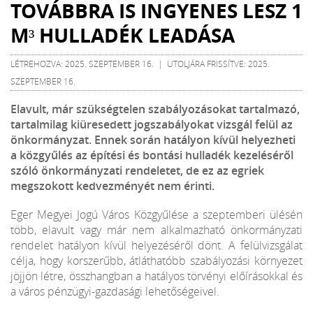
TOVÁBBRA IS INGYENES LESZ 1
M³ HULLADÉK LEADÁSA
LÉTREHOZVA: 2025. SZEPTEMBER 16. | UTOLJÁRA FRISSÍTVE: 2025.
SZEPTEMBER 16.
Elavult, már szükségtelen szabályozásokat tartalmazó,
tartalmilag kiüresedett jogszabályokat vizsgál felül az
önkormányzat. Ennek során hatályon kívül helyezheti
a közgyűlés az építési és bontási hulladék kezeléséről
szóló önkormányzati rendeletet, de ez az egriek
megszokott kedvezményét nem érinti.
Eger Megyei Jogú Város Közgyűlése a szeptemberi ülésén
több, elavult vagy már nem alkalmazható önkormányzati
rendelet hatályon kívül helyezéséről dönt. A felülvizsgálat
célja, hogy korszerűbb, átláthatóbb szabályozási környezet
jöjjön létre, összhangban a hatályos törvényi előírásokkal és
a város pénzügyi-gazdasági lehetőségeivel.