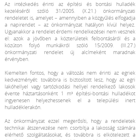
Az intézkedés érinti az építési és bontási hulladék
kezeléséről szóló 31/2005. (X.21.) önkormányzati
rendeletet is, amelyet – amennyiben a közgyűlés elfogadja
a napirendet – az önkormányzat hatályon kívül helyez.
Ugyanakkor a rendelet érdemi rendelkezései nem vesznek
el: azok a jövőben a közterületek felbontásáról és a
közúton folyó munkákról szóló 15/2009. (III.27.)
önkormányzati rendelet új alcímeként maradnak
érvényben.
Kiemelten fontos, hogy a változás nem érinti az egriek
kedvezményét: továbbra is biztosított lesz, hogy az egri
lakóhellyel vagy tartózkodási hellyel rendelkező lakosok
évente háztartásonként 1 m³ építési-bontási hulladékot
ingyenesen helyezhessenek el a települési inert
hulladéklerakón.
Az önkormányzat ezzel megerősíti, hogy a rendeletek
technikai átszervezése nem csorbítja a lakosság számára
elérhető szolgáltatásokat, és továbbra is elkötelezett a