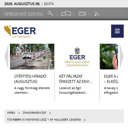
2026. AUGUSZTUS 06.
| BERTA
ÚTÉPÍTÉSI HÍRADÓ
KÉT PÁLYÁZAT
EGER A ZSEB
(AUGUSZTUS)
ÉRKEZETT AZ EKVI...
– ELKÉSZÜLT A.
A nagy forróság ellenére
Lezárult az Egri
A tavaly decem
ütemterv...
Közszolgáltatások...
elfogadott Kultur
>
>
HÍREK
ÖNKORMÁNYZAT
>
TOVÁBBRA IS INGYENES LESZ 1 M³ HULLADÉK LEADÁSA