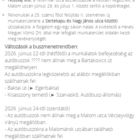
Malom utcán június 29. és július 1. között terítik a kopóréteget.
Felvonultak a 25. számú főút felújítás II. ütemének új
munkaterületére a
Sertekapu és Nagy János utca közötti
útszakaszra. A forgalom egy-egy sávon halad. A kivitelező a Heves
Megyei Vízmű Zrt. által már lefoglalt munkaterület oldalán kezdi
meg tevékenységét.
Változások a buszmenetrendben:
2026. június 22-től (hétfőtől) a munkálatok befejezéséig az
autóbuszok ???? nem állnak meg a Bartakovics út
megállóhelyen.
Az autóbuszokra legközelebb az alábbi megállókban
szállhatnak fel:
- Baktai út (► Egerbakta)
- Kisasszony temető (► Szarvaskő; Autóbusz-állomás)
2026. június 24-től (szerdától)
- Az autóbuszok nem állnak meg a Malom utca Vécseyvölgy
irányú megállóban.
- Az autóbuszokra a Malomárok utcában található
megállóban szállhatnak fel.