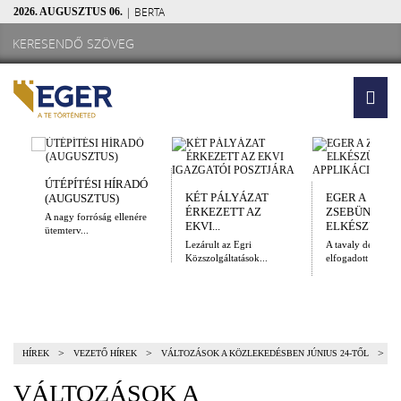
| BERTA
2026. AUGUSZTUS 06.
ÚTÉPÍTÉSI HÍRADÓ
KÉT PÁLYÁZAT
EGER A
(AUGUSZTUS)
ÉRKEZETT AZ
ZSEBÜNKBEN
A nagy forróság ellenére
EKVI...
ELKÉSZÜLT A.
ütemterv...
Lezárult az Egri
A tavaly decembe
Közszolgáltatások...
elfogadott Kulturál
>
>
>
HÍREK
VEZETŐ HÍREK
VÁLTOZÁSOK A KÖZLEKEDÉSBEN JÚNIUS 24-TŐL
VÁLTOZÁSOK A