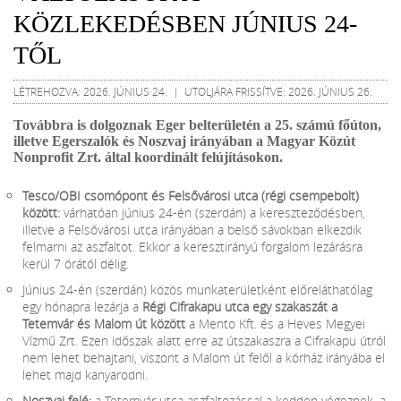
KÖZLEKEDÉSBEN JÚNIUS 24-
TŐL
LÉTREHOZVA: 2026. JÚNIUS 24. | UTOLJÁRA FRISSÍTVE: 2026. JÚNIUS 26.
Továbbra is dolgoznak Eger belterületén a 25. számú főúton,
illetve Egerszalók és Noszvaj irányában a Magyar Közút
Nonprofit Zrt. által koordinált felújításokon.
Tesco/OBI csomópont és Felsővárosi utca (régi csempebolt)
között:
várhatóan június 24-én (szerdán) a kereszteződésben,
illetve a Felsővárosi utca irányában a belső sávokban elkezdik
felmarni az aszfaltot. Ekkor a keresztirányú forgalom lezárásra
kerül 7 órától délig.
Június 24-én (szerdán) közös munkaterületként előreláthatólag
egy hónapra lezárja a
Régi Cifrakapu utca egy szakaszát a
Tetemvár és Malom út között
a Mento Kft. és a Heves Megyei
Vízmű Zrt. Ezen időszak alatt erre az útszakaszra a Cifrakapu útról
nem lehet behajtani, viszont a Malom út felől a kórház irányába el
lehet majd kanyarodni.
Noszvaj felé:
a Tetemvár utca aszfaltozással a kedden végeznek, a