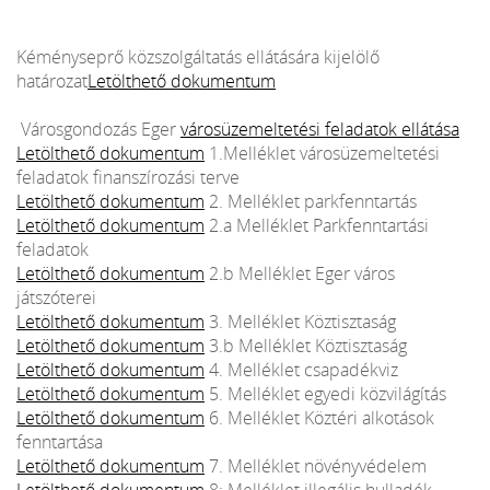
Kéményseprő közszolgáltatás ellátására kijelölő
határozat
Letölthető dokumentum
Városgondozás Eger
városüzemeltetési feladatok ellátása
Letölthető dokumentum
1.Melléklet városüzemeltetési
feladatok finanszírozási terve
Letölthető dokumentum
2. Melléklet parkfenntartás
Letölthető dokumentum
2.a Melléklet Parkfenntartási
feladatok
Letölthető dokumentum
2.b Melléklet Eger város
játszóterei
Letölthető dokumentum
3. Melléklet Köztisztaság
Letölthető dokumentum
3.b Melléklet Köztisztaság
Letölthető dokumentum
4. Melléklet csapadékviz
Letölthető dokumentum
5. Melléklet egyedi közvilágítás
Letölthető dokumentum
6. Melléklet Köztéri alkotások
fenntartása
Letölthető dokumentum
7. Melléklet növényvédelem
Letölthető dokumentum
8: Melléklet illegális hulladék