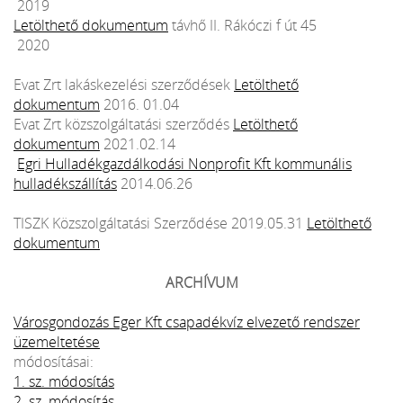
2019
Letölthető dokumentum
távhő II. Rákóczi f út 45
2020
Evat Zrt lakáskezelési szerződések
Letölthető
dokumentum
2016. 01.04
Evat Zrt közszolgáltatási szerződés
Letölthető
dokumentum
2021.02.14
Egri Hulladékgazdálkodási Nonprofit Kft kommunális
hulladékszállítás
2014.06.26
TISZK Közszolgáltatási Szerződése 2019.05.31
Letölthető
dokumentum
ARCHÍVUM
Városgondozás Eger Kft csapadékvíz elvezető rendszer
üzemeltetése
módosításai:
1. sz. módosítás
2. sz. módosítás