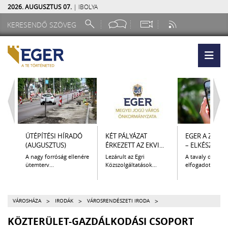
2026. AUGUSZTUS 07.
| IBOLYA
ÚTÉPÍTÉSI HÍRADÓ
KÉT PÁLYÁZAT
EGER A ZSEB
(AUGUSZTUS)
ÉRKEZETT AZ EKVI...
– ELKÉSZÜLT A.
A nagy forróság ellenére
Lezárult az Egri
A tavaly decem
ütemterv...
Közszolgáltatások...
elfogadott Kultur
>
>
>
VÁROSHÁZA
IRODÁK
VÁROSRENDÉSZETI IRODA
KÖZTERÜLET-GAZDÁLKODÁSI CSOPORT