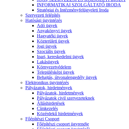
INFORMATIKAI SZOLGÁLTATÓ IRODA
Stratégiai és Intézményfelügyeleti Iroda
Szervezeti felépítés
Hatósági ügyintézés
Adó ügyek
Anyakönyvi ügyek
Hagyatéki ügyek
Közterületi ügyek
Jogi ügyek
Szociális ügyek
Ipari, kereskedelmi ügyek
Lakásügyek
Környezetvédelem
Településképi ügyek
Behajtás, útvonalengedély ügyek
Elektronikus ügyintézés
Pályázatok, hirdetmények
Pályázatok, hirdetmények
Pályázatok civil szervezeteknek
Álláshirdetések
Címkezelés
Közérdekű hirdetmények
Főépítészi Csoport
Főépítészi csoport ügyrendje