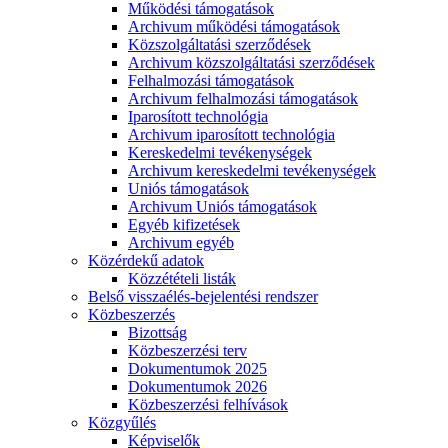
Működési támogatások
Archivum működési támogatások
Közszolgáltatási szerződések
Archivum közszolgáltatási szerződések
Felhalmozási támogatások
Archivum felhalmozási támogatások
Iparosított technológia
Archivum iparosított technológia
Kereskedelmi tevékenységek
Archivum kereskedelmi tevékenységek
Uniós támogatások
Archivum Uniós támogatások
Egyéb kifizetések
Archivum egyéb
Közérdekű adatok
Közzétételi listák
Belső visszaélés-bejelentési rendszer
Közbeszerzés
Bizottság
Közbeszerzési terv
Dokumentumok 2025
Dokumentumok 2026
Közbeszerzési felhívások
Közgyűlés
Képviselők