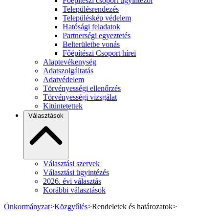
Főépítészi csoport ügyintézői
Településrendezés
Településkép védelem
Hatósági feladatok
Partnerségi egyeztetés
Belterületbe vonás
Főépítészi Csoport hírei
Alaptevékenység
Adatszolgáltatás
Adatvédelem
Törvényességi ellenőrzés
Törvényességi vizsgálat
Kitüntetettek
Választások
Választási szervek
Választási ügyintézés
2026. évi választás
Korábbi választások
Önkormányzat
>
Közgyűlés
>
Rendeletek és határozatok
>