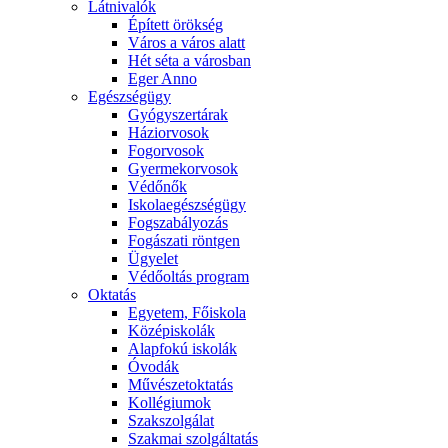
Látnivalók
Épített örökség
Város a város alatt
Hét séta a városban
Eger Anno
Egészségügy
Gyógyszertárak
Háziorvosok
Fogorvosok
Gyermekorvosok
Védőnők
Iskolaegészségügy
Fogszabályozás
Fogászati röntgen
Ügyelet
Védőoltás program
Oktatás
Egyetem, Főiskola
Középiskolák
Alapfokú iskolák
Óvodák
Művészetoktatás
Kollégiumok
Szakszolgálat
Szakmai szolgáltatás