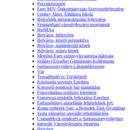
Praxisközösség
Eger MJV Önkormányzata Szervezetfejlesztése
Lenkey János Általános Iskola
Bölcsődék infrastrukturális fejlesztése
Fenntartható városfejlesztési programok
HerMAn
Belváros, hírlevelek
Belváros, közeli perspektíva
Belváros, madártávlati képek
Belváros, színes képek
Megújul Eger szennyvízcsatorna-hálózata
Szilágyi Erzsébet Gimnázium Kollégiuma
Szépasszonyvölgyi Látogatóközpont
Vár
Termálfürdő és Törökfürdő
Közösségi tervezés Egerben
Korszerű gondozói ház kialakítása
Fotovoltaikus rendszer telepítése
Fogorvosi rendelők fejlesztése Egerben
Egészségügyi alapellátás feltételeinek fejl.
Roma emberek fogl. a Benedek Elek Óvodában
Szala városrész szociális rehabilitációja
Csapadékvíz-rendezés a Szépasszonyvölgyben
Integrált Városfejlesztési Stratégia
Belváros