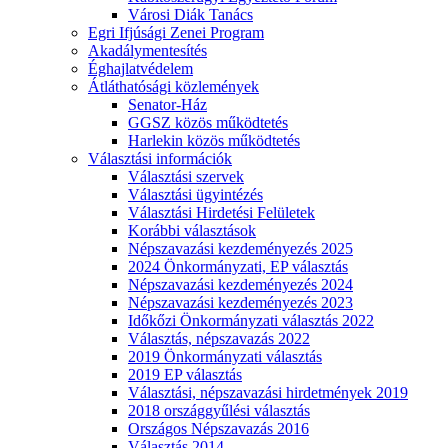
Városi Diák Tanács
Egri Ifjúsági Zenei Program
Akadálymentesítés
Éghajlatvédelem
Átláthatósági közlemények
Senator-Ház
GGSZ közös működtetés
Harlekin közös működtetés
Választási információk
Választási szervek
Választási ügyintézés
Választási Hirdetési Felületek
Korábbi választások
Népszavazási kezdeményezés 2025
2024 Önkormányzati, EP választás
Népszavazási kezdeményezés 2024
Népszavazási kezdeményezés 2023
Időkőzi Önkormányzati választás 2022
Választás, népszavazás 2022
2019 Önkormányzati választás
2019 EP választás
Választási, népszavazási hirdetmények 2019
2018 országgyűlési választás
Országos Népszavazás 2016
Választás 2014