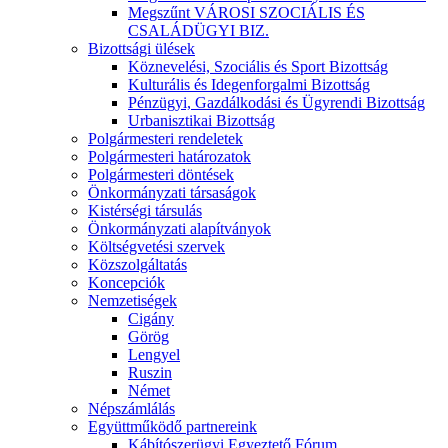
Megszűnt VÁROSI SZOCIÁLIS ÉS
CSALÁDÜGYI BIZ.
Bizottsági ülések
Köznevelési, Szociális és Sport Bizottság
Kulturális és Idegenforgalmi Bizottság
Pénzügyi, Gazdálkodási és Ügyrendi Bizottság
Urbanisztikai Bizottság
Polgármesteri rendeletek
Polgármesteri határozatok
Polgármesteri döntések
Önkormányzati társaságok
Kistérségi társulás
Önkormányzati alapítványok
Költségvetési szervek
Közszolgáltatás
Koncepciók
Nemzetiségek
Cigány
Görög
Lengyel
Ruszin
Német
Népszámlálás
Együttműködő partnereink
Kábítószerügyi Egyeztető Fórum