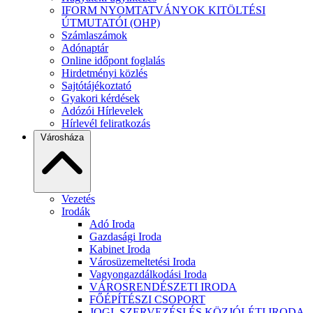
IFORM NYOMTATVÁNYOK KITÖLTÉSI
ÚTMUTATÓI (OHP)
Számlaszámok
Adónaptár
Online időpont foglalás
Hirdetményi közlés
Sajtótájékoztató
Gyakori kérdések
Adózói Hírlevelek
Hírlevél feliratkozás
Városháza
Vezetés
Irodák
Adó Iroda
Gazdasági Iroda
Kabinet Iroda
Városüzemeltetési Iroda
Vagyongazdálkodási Iroda
VÁROSRENDÉSZETI IRODA
FŐÉPÍTÉSZI CSOPORT
JOGI, SZERVEZÉSI ÉS KÖZJÓLÉTI IRODA