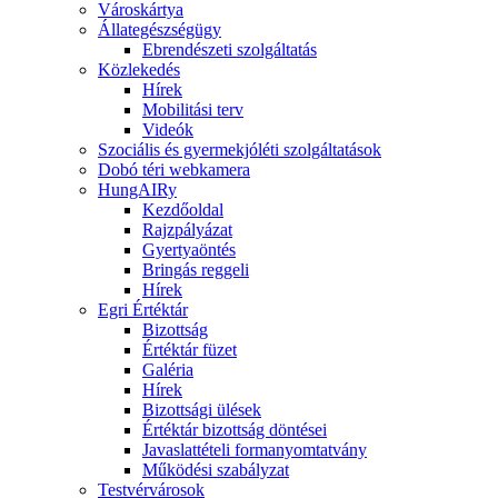
Városkártya
Állategészségügy
Ebrendészeti szolgáltatás
Közlekedés
Hírek
Mobilitási terv
Videók
Szociális és gyermekjóléti szolgáltatások
Dobó téri webkamera
HungAIRy
Kezdőoldal
Rajzpályázat
Gyertyaöntés
Bringás reggeli
Hírek
Egri Értéktár
Bizottság
Értéktár füzet
Galéria
Hírek
Bizottsági ülések
Értéktár bizottság döntései
Javaslattételi formanyomtatvány
Működési szabályzat
Testvérvárosok