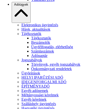
Adóügyek
Elektronikus ügyintézés
Hírek, aktualitások
Tájékoztatók
Tájékoztatók
Beszámolók
Ügyfélfogadás, elérhetőség
Számlaszámok
Adónaptár
Jogszabályok
Törvények, egyéb jogszabályok
Önkormányzati rendeletek
Ügyleírások
HELYI IPARŰZÉSI ADÓ
IDEGENFORGALMI ADÓ
ÉPÍTMÉNYADÓ
Egyéb adónemek
Méltányossági kérelmek
Egyéb kérelmek
Szálláshely ügyintézés
Hagyatéki ügyintézés