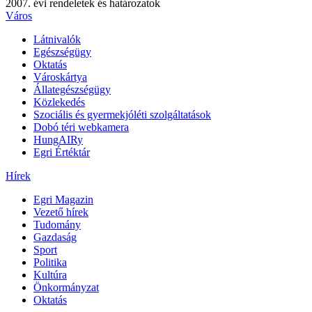
2007. évi rendeletek és határozatok
Város
Látnivalók
Egészségügy
Oktatás
Városkártya
Állategészségügy
Közlekedés
Szociális és gyermekjóléti szolgáltatások
Dobó téri webkamera
HungAIRy
Egri Értéktár
Hírek
Egri Magazin
Vezető hírek
Tudomány
Gazdaság
Sport
Politika
Kultúra
Önkormányzat
Oktatás