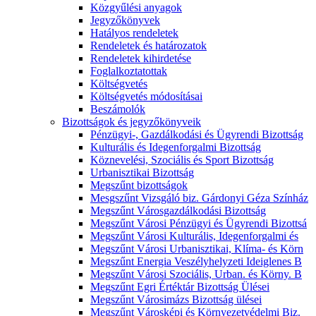
Közgyűlési anyagok
Jegyzőkönyvek
Hatályos rendeletek
Rendeletek és határozatok
Rendeletek kihirdetése
Foglalkoztatottak
Költségvetés
Költségvetés módosításai
Beszámolók
Bizottságok és jegyzőkönyveik
Pénzügyi-, Gazdálkodási és Ügyrendi Bizottság
Kulturális és Idegenforgalmi Bizottság
Köznevelési, Szociális és Sport Bizottság
Urbanisztikai Bizottság
Megszűnt bizottságok
Mesgszűnt Vizsgáló biz. Gárdonyi Géza Színház
Megszűnt Városgazdálkodási Bizottság
Megszűnt Városi Pénzügyi és Ügyrendi Bizottsá
Megszűnt Városi Kulturális, Idegenforgalmi és
Megszűnt Városi Urbanisztikai, Klíma- és Körn
Megszűnt Energia Veszélyhelyzeti Ideiglenes B
Megszűnt Városi Szociális, Urban. és Körny. B
Megszűnt Egri Értéktár Bizottság Ülései
Megszűnt Városimázs Bizottság ülései
Megszűnt Városképi és Környezetvédelmi Biz.