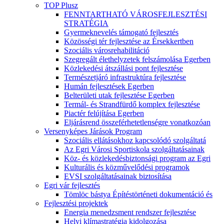
TOP Plusz
FENNTARTHATÓ VÁROSFEJLESZTÉSI
STRATÉGIA
Gyermeknevelés támogató fejlesztés
Közösségi tér fejlesztése az Érsekkertben
Szociális városrehabilitáció
Szegregált élethelyzetek felszámolása Egerben
Közlekedési átszállási pont fejlesztése
Természetjáró infrastruktúra fejlesztése
Humán fejlesztések Egerben
Belterületi utak fejlesztése Egerben
Termál- és Strandfürdő komplex fejlesztése
Piactér felújítása Egerben
Eljárásrend összeférhetetlenségre vonatkozóan
Versenyképes Járások Program
Szociális ellátásokhoz kapcsolódó szolgáltatá
Az Egri Városi Sportiskola szolgáltatásainak
Köz- és közlekedésbiztonsági program az Egri
Kulturális és közművelődési programok
EVSI szolgáltatásainak biztosítása
Egri vár fejlesztés
Tömlöc bástya Építéstörténeti dokumentáció és
Fejlesztési projektek
Energia menedzsment rendszer fejlesztése
Helyi klímastratégia kidolgozása