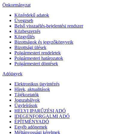
Önkormányzat
Közérdekű adatok
Üvegzseb
Belső visszaélés-bejelentési rendszer
Közbeszerzés
Közgyűlés
Bizottságok és jegyzőkönyveik
Bizottsági ülések
Polgármesteri rendeletek
Polgármesteri határozatok
Polgármesteri döntések
Adóügyek
Elektronikus ügyintézés
Hírek, aktualitások
Tájékoztatók
Jogszabályok
Ügyleírások
HELYI IPARŰZÉSI ADÓ
IDEGENFORGALMI ADÓ
ÉPÍTMÉNYADÓ
Egyéb adónemek
Méltányossági kérelmek