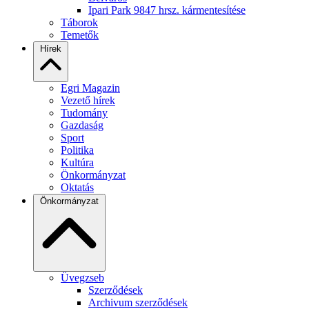
Ipari Park 9847 hrsz. kármentesítése
Táborok
Temetők
Hírek
Egri Magazin
Vezető hírek
Tudomány
Gazdaság
Sport
Politika
Kultúra
Önkormányzat
Oktatás
Önkormányzat
Üvegzseb
Szerződések
Archivum szerződések