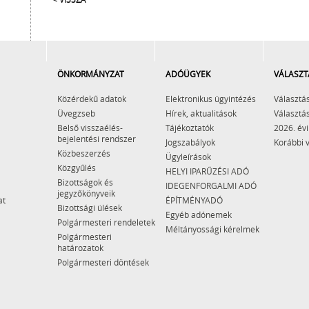
ÖNKORMÁNYZAT
ADÓÜGYEK
VÁLASZT
Közérdekű adatok
Elektronikus ügyintézés
Választás
Üvegzseb
Hírek, aktualitások
Választás
Belső visszaélés-
Tájékoztatók
2026. évi
bejelentési rendszer
Jogszabályok
Korábbi 
Közbeszerzés
Ügyleírások
Közgyűlés
HELYI IPARŰZÉSI ADÓ
Bizottságok és
IDEGENFORGALMI ADÓ
jegyzőkönyveik
at
ÉPÍTMÉNYADÓ
Bizottsági ülések
Egyéb adónemek
Polgármesteri rendeletek
Méltányossági kérelmek
Polgármesteri
határozatok
Polgármesteri döntések