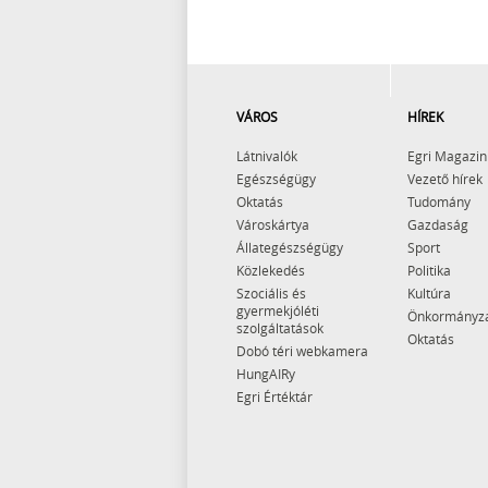
VÁROS
HÍREK
Látnivalók
Egri Magazin
Egészségügy
Vezető hírek
Oktatás
Tudomány
Városkártya
Gazdaság
Állategészségügy
Sport
Közlekedés
Politika
Szociális és
Kultúra
gyermekjóléti
Önkormányz
szolgáltatások
Oktatás
Dobó téri webkamera
HungAIRy
Egri Értéktár