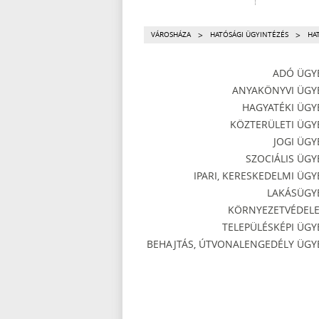
>
>
VÁROSHÁZA
HATÓSÁGI ÜGYINTÉZÉS
HA
ADÓ ÜGY
ANYAKÖNYVI ÜGY
HAGYATÉKI ÜGY
KÖZTERÜLETI ÜGY
JOGI ÜGY
SZOCIÁLIS ÜGY
IPARI, KERESKEDELMI ÜGY
LAKÁSÜGY
KÖRNYEZETVÉDEL
TELEPÜLÉSKÉPI ÜGY
BEHAJTÁS, ÚTVONALENGEDÉLY ÜGY