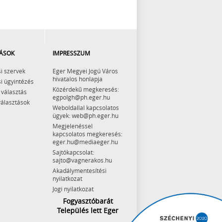
ÁSOK
IMPRESSZUM
i szervek
Eger Megyei Jogú Város
hivatalos honlapja
i ügyintézés
Közérdekű megkeresés:
 választás
egpolgh@ph.eger.hu
választások
Weboldallal kapcsolatos
ügyek: web@ph.eger.hu
Megjelenéssel
kapcsolatos megkeresés:
eger.hu@mediaeger.hu
Sajtókapcsolat:
sajto@vagnerakos.hu
Akadálymentesítési
nyilatkozat
Jogi nyilatkozat
Fogyasztóbarát
Település lett Eger