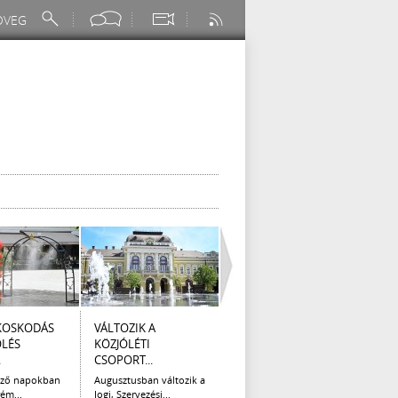
KOSKODÁS
VÁLTOZIK A
I. FOKÚ
ÚTÉP
ÖLÉS
KÖZJÓLÉTI
VÍZKORLÁTOZÁS
(AUG
.
CSOPORT...
EGER...
Az el
legna
ező napokban
Augusztusban változik a
Eger Megyei Jogú Város
ém...
Jogi, Szervezési...
Polgármestere, a...