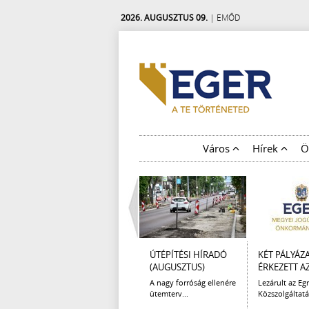
2026. AUGUSZTUS 09.
| EMŐD
Város
Hírek
Ö
ÚTÉPÍTÉSI HÍRADÓ
KÉT PÁLYÁZ
(AUGUSZTUS)
ÉRKEZETT AZ 
A nagy forróság ellenére
Lezárult az Egr
ütemterv...
Közszolgáltatá