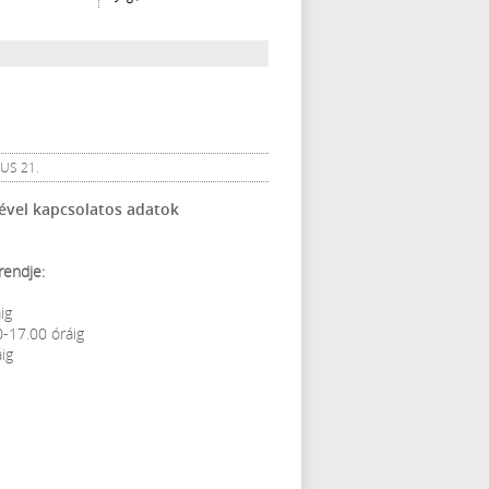
US 21.
jével kapcsolatos adatok
rendje:
ig
0-17.00 óráig
ig