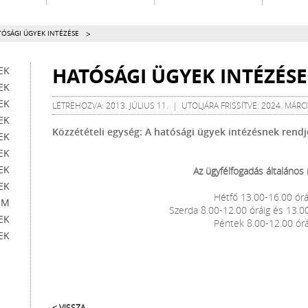
>
TÓSÁGI ÜGYEK INTÉZÉSE
HATÓSÁGI ÜGYEK INTÉZÉSE
EK
EK
EK
LÉTREHOZVA: 2013. JÚLIUS 11. | UTOLJÁRA FRISSÍTVE: 2024. MÁRCI
EK
Közzétételi egység: A hatósági ügyek intézésnek rend
EK
EK
EK
Az ügyfélfogadás általános 
EK
Hétfő 13.00-16.00 órá
EM
Szerda 8.00-12.00 óráig és 13.0
EK
Péntek 8.00-12.00 órá
EK
< VISSZA