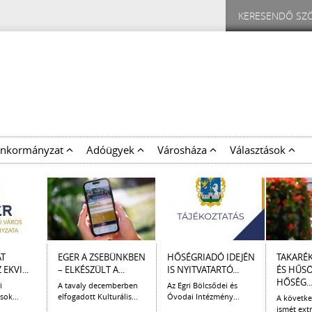
nkormányzat
Adóügyek
Városháza
Választások
AT
EGER A ZSEBÜNKBEN
HŐSÉGRIADÓ IDEJÉN
TAKARÉ
EKVI...
– ELKÉSZÜLT A...
IS NYITVATARTÓ...
ÉS HŰS
HŐSÉG..
i
A tavaly decemberben
Az Egri Bölcsődei és
sok...
elfogadott Kulturális...
Óvodai Intézmény...
A követk
ismét extr