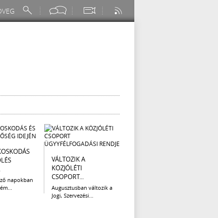
KOSKODÁS
I. FOKÚ
ÚTÉP
VÁLTOZIK A
ÖLÉS
VÍZKORLÁTOZÁS
(AUG
KÖZJÓLÉTI
.
EGER...
Az el
CSOPORT...
legna
ező napokban
Eger Megyei Jogú Város
ém...
Augusztusban változik a
Polgármestere, a...
Jogi, Szervezési...