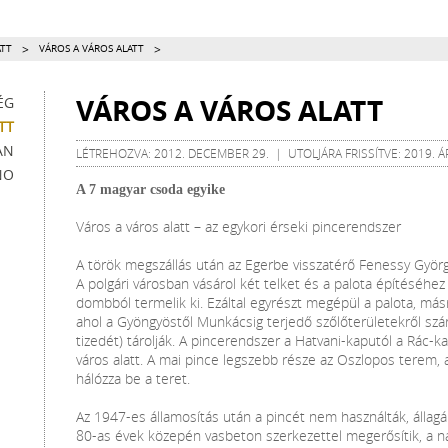
>
>
ATT
VÁROS A VÁROS ALATT
VÁROS A VÁROS ALATT
ÉG
TT
AN
LÉTREHOZVA: 2012. DECEMBER 29. | UTOLJÁRA FRISSÍTVE: 2019. ÁP
NO
A 7 magyar csoda egyike
Város a város alatt – az egykori érseki pincerendszer
A török megszállás után az Egerbe visszatérő Fenessy Györ
A polgári városban vásárol két telket és a palota építéséhe
dombból termelik ki. Ezáltal egyrészt megépül a palota, más
ahol a Gyöngyöstől Munkácsig terjedő szőlőterületekről sz
tizedét) tárolják. A pincerendszer a Hatvani-kaputól a Rác-k
város alatt. A mai pince legszebb része az Oszlopos terem,
hálózza be a teret.
Az 1947-es államosítás után a pincét nem használták, állagá
80-as évek közepén vasbeton szerkezettel megerősítik, a n