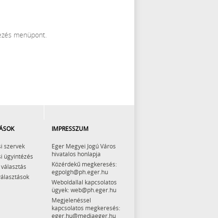
ezés menüpont.
ÁSOK
IMPRESSZUM
i szervek
Eger Megyei Jogú Város
hivatalos honlapja
i ügyintézés
Közérdekű megkeresés:
 választás
egpolgh@ph.eger.hu
választások
Weboldallal kapcsolatos
ügyek: web@ph.eger.hu
Megjelenéssel
kapcsolatos megkeresés:
eger.hu@mediaeger.hu