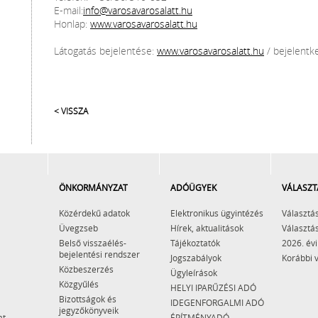
E-mail:
info@varosavarosalatt.hu
Honlap:
www.varosavarosalatt.hu
Látogatás bejelentése:
www.varosavarosalatt.hu
/ bejelentk
< VISSZA
ÖNKORMÁNYZAT
ADÓÜGYEK
VÁLASZT
Közérdekű adatok
Elektronikus ügyintézés
Választás
Üvegzseb
Hírek, aktualitások
Választás
Belső visszaélés-
Tájékoztatók
2026. évi
bejelentési rendszer
Jogszabályok
Korábbi 
Közbeszerzés
Ügyleírások
Közgyűlés
HELYI IPARŰZÉSI ADÓ
Bizottságok és
IDEGENFORGALMI ADÓ
jegyzőkönyveik
at
ÉPÍTMÉNYADÓ