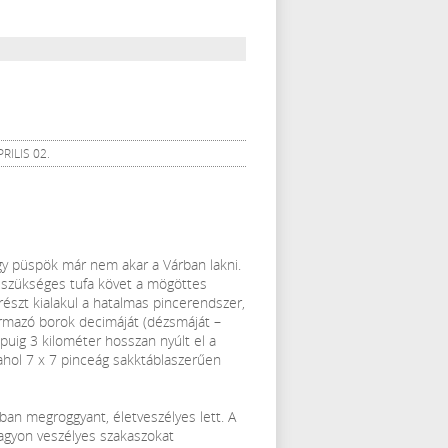
RILIS 02.
gy püspök már nem akar a Várban lakni.
z szükséges tufa követ a mögöttes
részt kialakul a hatalmas pincerendszer,
ármazó borok decimáját (dézsmáját –
apuig 3 kilométer hosszan nyúlt el a
 ahol 7 x 7 pinceág sakktáblaszerűen
ban megroggyant, életveszélyes lett. A
agyon veszélyes szakaszokat