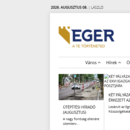
2026. AUGUSZTUS 08.
| LÁSZLÓ
Város
Hírek
Ö
KÉT PÁLYÁZ
ÉRKEZETT AZ 
ÚTÉPÍTÉSI HÍRADÓ
Lezárult az Egr
Közszolgáltatá
(AUGUSZTUS)
A nagy forróság ellenére
ütemterv...