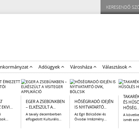
nkormányzat
Adóügyek
Városháza
Választások
TAKARÉ
AT
EGER A ZSEBÜNKBEN
HŐSÉGRIADÓ IDEJÉN
ÉS HŰS
EKVI...
– ELKÉSZÜLT A...
IS NYITVATARTÓ...
HŐSÉG..
i
A tavaly decemberben
Az Egri Bölcsődei és
A követk
sok...
elfogadott Kulturális...
Óvodai Intézmény...
ismét extr