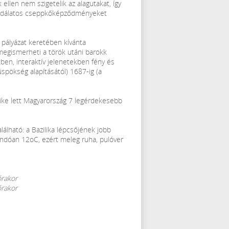
llen nem szigetelik az alagutakat, így
 csodálatos cseppkőképződményeket
 pályázat keretében kívánta
 megismerheti a török utáni barokk
ben, interaktív jelenetekben fény és
üspökség alapításától) 1687-ig (a
yike lett Magyarország 7 legérdekesebb
alálható: a Bazilika lépcsőjének jobb
landóan 12oC, ezért meleg ruha, pulóver
órakor
órakor