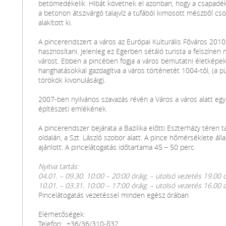
betömedékelik. Hibát követnek el azonban, hogy a csapadék e
a betonon átszivárgó talajvíz a tufából kimosott mészből
alakított ki.
A pincerendszert a város az Európai Kulturális Főváros 2010
hasznosítani. Jelenleg ez Egerben sétáló turista a felszínen
várost. Ebben a pincében fogja a város bemutatni életképek
hanghatásokkal gazdagítva a város történetét 1004-től, (a p
törökök kivonulásáig).
2007-ben nyilvános szavazás révén a Város a város alatt eg
építészeti emlékének.
A pincerendszer bejárata a Bazilika előtti Eszterházy téren t
oldalán, a Szt. László szobor alatt. A pince hőmérséklete ál
ajánlott. A pincelátogatás időtartama 45 – 50 perc.
Nyitva tartás:
04.01. – 09.30. 10:00 – 20:00 óráig. – utolsó vezetés 19.00 
10.01. – 03.31. 10:00 – 17:00 óráig. – utolsó vezetés 16.00 
Pincelátogatás vezetéssel minden egész órában
Elérhetőségek:
Telefon:
+36/36/310-832