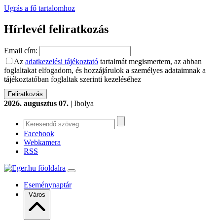
Ugrás a fő tartalomhoz
Hírlevél feliratkozás
Email cím:
Az
adatkezelési tájékoztató
tartalmát megismertem, az abban
foglaltakat elfogadom, és hozzájárulok a személyes adataimnak a
tájékoztatóban foglaltak szerinti kezeléséhez
2026. augusztus 07.
| Ibolya
Facebook
Webkamera
RSS
Eseménynaptár
Város