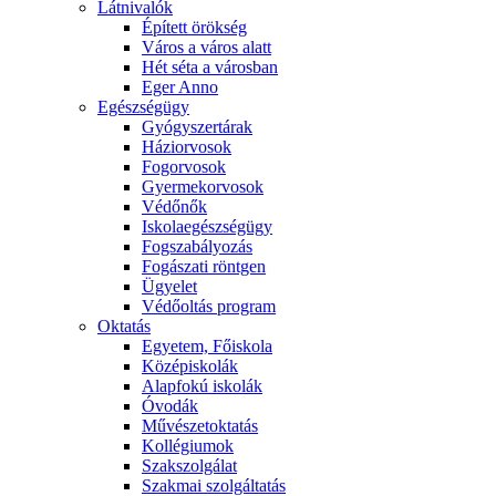
Látnivalók
Épített örökség
Város a város alatt
Hét séta a városban
Eger Anno
Egészségügy
Gyógyszertárak
Háziorvosok
Fogorvosok
Gyermekorvosok
Védőnők
Iskolaegészségügy
Fogszabályozás
Fogászati röntgen
Ügyelet
Védőoltás program
Oktatás
Egyetem, Főiskola
Középiskolák
Alapfokú iskolák
Óvodák
Művészetoktatás
Kollégiumok
Szakszolgálat
Szakmai szolgáltatás