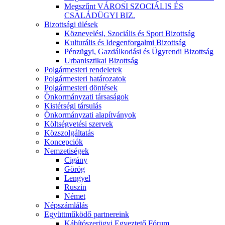
Megszűnt VÁROSI SZOCIÁLIS ÉS
CSALÁDÜGYI BIZ.
Bizottsági ülések
Köznevelési, Szociális és Sport Bizottság
Kulturális és Idegenforgalmi Bizottság
Pénzügyi, Gazdálkodási és Ügyrendi Bizottság
Urbanisztikai Bizottság
Polgármesteri rendeletek
Polgármesteri határozatok
Polgármesteri döntések
Önkormányzati társaságok
Kistérségi társulás
Önkormányzati alapítványok
Költségvetési szervek
Közszolgáltatás
Koncepciók
Nemzetiségek
Cigány
Görög
Lengyel
Ruszin
Német
Népszámlálás
Együttműködő partnereink
Kábítószerügyi Egyeztető Fórum