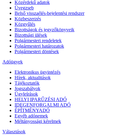
Közérdekű adatok
Üvegzseb
Belső visszaélés-bejelentési rendszer
Közbeszerzés
Közgyűlés
Bizottságok és jegyzőkönyveik
Bizottsági ülések
Polgármesteri rendeletek
Polgármesteri határozatok
Polgármesteri döntések
Adóügyek
Elektronikus ügyintézés
Hírek, aktualitások
Tájékoztatók
Jogszabályok
Ügyleírások
HELYI IPARŰZÉSI ADÓ
IDEGENFORGALMI ADÓ
ÉPÍTMÉNYADÓ
Egyéb adónemek
Méltányossági kérelmek
Választások