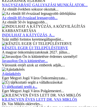
NAGYSZABÁSÚ GALLYAZÁSI MUNKÁLATOK...
Az elmúlt években sokszor okoztak...
Az elmúlt fél évszázad legnagyobb...
Az elmúlt 50 év legnagyobb...
INDULHAT A KÁTYÚZÁS, A...
Száz millió forintos keretmegállapodást...
KÉSZÜL EGER ÚJ TELEPÜLÉSTERVE
A magyar önkormányzatoknak 2027. július...
Javasoljon Ön is kitüntetésre...
Városunk erejét azok az emberek adják,...
Ajánlatkérés
Eger Megyei Jogú Város Önkormányzata...
Új tájékoztató segíti a...
Eger Megyei Jogú Város Polgármesteri...
KILENCVEN ÉVES LETT DR. VAS MIKLÓS
Dr. Vas Miklós okleveles...