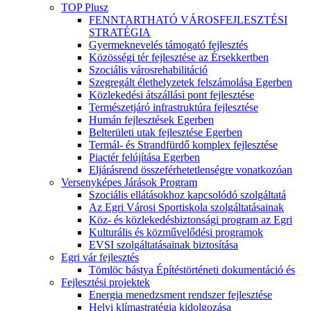
TOP Plusz
FENNTARTHATÓ VÁROSFEJLESZTÉSI
STRATÉGIA
Gyermeknevelés támogató fejlesztés
Közösségi tér fejlesztése az Érsekkertben
Szociális városrehabilitáció
Szegregált élethelyzetek felszámolása Egerben
Közlekedési átszállási pont fejlesztése
Természetjáró infrastruktúra fejlesztése
Humán fejlesztések Egerben
Belterületi utak fejlesztése Egerben
Termál- és Strandfürdő komplex fejlesztése
Piactér felújítása Egerben
Eljárásrend összeférhetetlenségre vonatkozóan
Versenyképes Járások Program
Szociális ellátásokhoz kapcsolódó szolgáltatá
Az Egri Városi Sportiskola szolgáltatásainak
Köz- és közlekedésbiztonsági program az Egri
Kulturális és közművelődési programok
EVSI szolgáltatásainak biztosítása
Egri vár fejlesztés
Tömlöc bástya Építéstörténeti dokumentáció és
Fejlesztési projektek
Energia menedzsment rendszer fejlesztése
Helyi klímastratégia kidolgozása