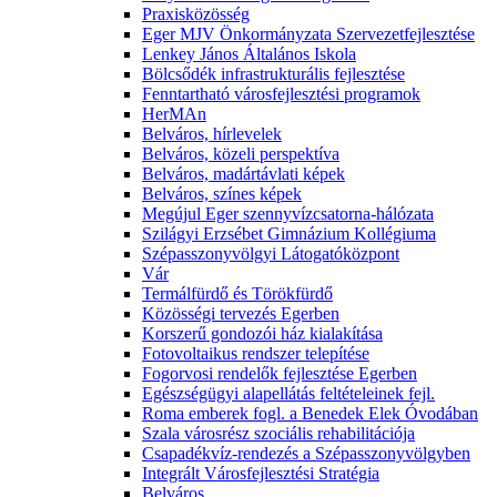
Praxisközösség
Eger MJV Önkormányzata Szervezetfejlesztése
Lenkey János Általános Iskola
Bölcsődék infrastrukturális fejlesztése
Fenntartható városfejlesztési programok
HerMAn
Belváros, hírlevelek
Belváros, közeli perspektíva
Belváros, madártávlati képek
Belváros, színes képek
Megújul Eger szennyvízcsatorna-hálózata
Szilágyi Erzsébet Gimnázium Kollégiuma
Szépasszonyvölgyi Látogatóközpont
Vár
Termálfürdő és Törökfürdő
Közösségi tervezés Egerben
Korszerű gondozói ház kialakítása
Fotovoltaikus rendszer telepítése
Fogorvosi rendelők fejlesztése Egerben
Egészségügyi alapellátás feltételeinek fejl.
Roma emberek fogl. a Benedek Elek Óvodában
Szala városrész szociális rehabilitációja
Csapadékvíz-rendezés a Szépasszonyvölgyben
Integrált Városfejlesztési Stratégia
Belváros