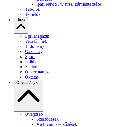
Ipari Park 9847 hrsz. kármentesítése
Táborok
Temetők
Hírek
Egri Magazin
Vezető hírek
Tudomány
Gazdaság
Sport
Politika
Kultúra
Önkormányzat
Oktatás
Önkormányzat
Üvegzseb
Szerződések
Archivum szerződések