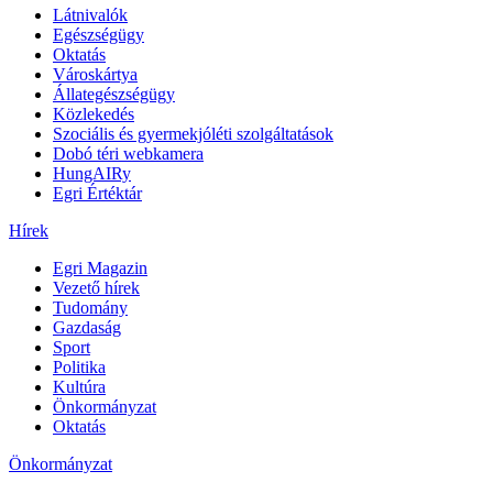
Látnivalók
Egészségügy
Oktatás
Városkártya
Állategészségügy
Közlekedés
Szociális és gyermekjóléti szolgáltatások
Dobó téri webkamera
HungAIRy
Egri Értéktár
Hírek
Egri Magazin
Vezető hírek
Tudomány
Gazdaság
Sport
Politika
Kultúra
Önkormányzat
Oktatás
Önkormányzat