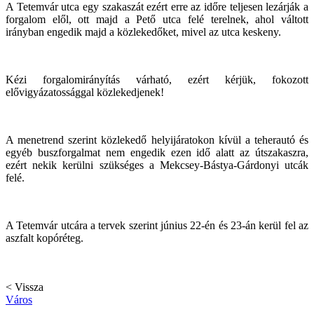
A Tetemvár utca egy szakaszát ezért erre az időre teljesen lezárják a
forgalom elől, ott majd a Pető utca felé terelnek, ahol váltott
irányban engedik majd a közlekedőket, mivel az utca keskeny.
Kézi forgalomirányítás várható, ezért kérjük, fokozott
elővigyázatossággal közlekedjenek!
A menetrend szerint közlekedő helyijáratokon kívül a teherautó és
egyéb buszforgalmat nem engedik ezen idő alatt az útszakaszra,
ezért nekik kerülni szükséges a Mekcsey-Bástya-Gárdonyi utcák
felé.
A Tetemvár utcára a tervek szerint június 22-én és 23-án kerül fel az
aszfalt kopóréteg.
< Vissza
Város