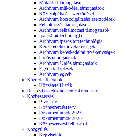
Működési támogatások
Archivum működési támogatások
Közszolgáltatási szerződések
Archivum közszolgáltatási szerződések
Felhalmozási támogatások
Archivum felhalmozási támogatások
Iparosított technológia
Archivum iparosított technológia
Kereskedelmi tevékenységek
Archivum kereskedelmi tevékenységek
Uniós támogatások
Archivum Uniós támogatások
Egyéb kifizetések
Archivum egyéb
Közérdekű adatok
Közzétételi listák
Belső visszaélés-bejelentési rendszer
Közbeszerzés
Bizottság
Közbeszerzési terv
Dokumentumok 2025
Dokumentumok 2026
Közbeszerzési felhívások
Közgyűlés
Képviselők