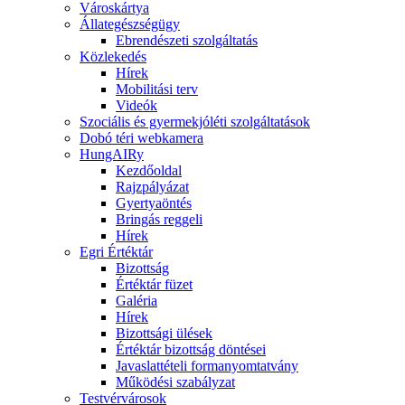
Városkártya
Állategészségügy
Ebrendészeti szolgáltatás
Közlekedés
Hírek
Mobilitási terv
Videók
Szociális és gyermekjóléti szolgáltatások
Dobó téri webkamera
HungAIRy
Kezdőoldal
Rajzpályázat
Gyertyaöntés
Bringás reggeli
Hírek
Egri Értéktár
Bizottság
Értéktár füzet
Galéria
Hírek
Bizottsági ülések
Értéktár bizottság döntései
Javaslattételi formanyomtatvány
Működési szabályzat
Testvérvárosok