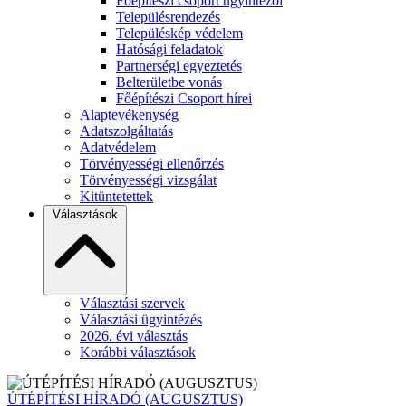
Főépítészi csoport ügyintézői
Településrendezés
Településkép védelem
Hatósági feladatok
Partnerségi egyeztetés
Belterületbe vonás
Főépítészi Csoport hírei
Alaptevékenység
Adatszolgáltatás
Adatvédelem
Törvényességi ellenőrzés
Törvényességi vizsgálat
Kitüntetettek
Választások
Választási szervek
Választási ügyintézés
2026. évi választás
Korábbi választások
ÚTÉPÍTÉSI HÍRADÓ (AUGUSZTUS)