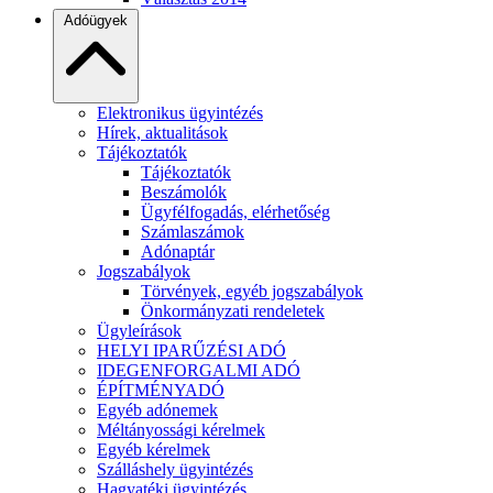
Adóügyek
Elektronikus ügyintézés
Hírek, aktualitások
Tájékoztatók
Tájékoztatók
Beszámolók
Ügyfélfogadás, elérhetőség
Számlaszámok
Adónaptár
Jogszabályok
Törvények, egyéb jogszabályok
Önkormányzati rendeletek
Ügyleírások
HELYI IPARŰZÉSI ADÓ
IDEGENFORGALMI ADÓ
ÉPÍTMÉNYADÓ
Egyéb adónemek
Méltányossági kérelmek
Egyéb kérelmek
Szálláshely ügyintézés
Hagyatéki ügyintézés