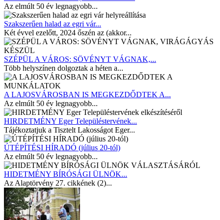
Az elmúlt 50 év legnagyobb...
Szakszerűen halad az egri vár...
Két évvel ezelőtt, 2024 őszén az (akkor...
SZÉPÜL A VÁROS: SÖVÉNYT VÁGNAK,...
Több helyszínen dolgoztak a héten a...
A LAJOSVÁROSBAN IS MEGKEZDŐDTEK A...
Az elmúlt 50 év legnagyobb...
HIRDETMÉNY Eger Településtervének...
Tájékoztatjuk a Tisztelt Lakosságot Eger...
ÚTÉPÍTÉSI HÍRADÓ (július 20-tól)
Az elmúlt 50 év legnagyobb...
HIDETMÉNY BÍRÓSÁGI ÜLNÖK...
Az Alaptörvény 27. cikkének (2)...