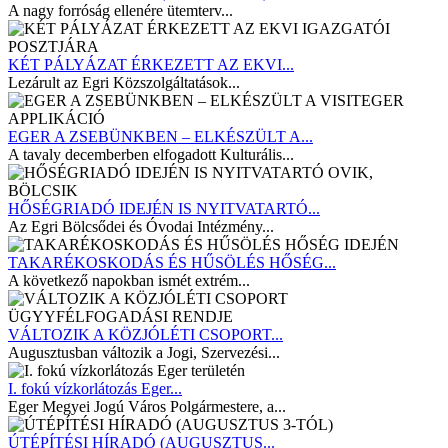
A nagy forróság ellenére ütemterv...
KÉT PÁLYÁZAT ÉRKEZETT AZ EKVI...
Lezárult az Egri Közszolgáltatások...
EGER A ZSEBÜNKBEN – ELKÉSZÜLT A...
A tavaly decemberben elfogadott Kulturális...
HŐSÉGRIADÓ IDEJÉN IS NYITVATARTÓ...
Az Egri Bölcsődei és Óvodai Intézmény...
TAKARÉKOSKODÁS ÉS HŰSÖLÉS HŐSÉG...
A következő napokban ismét extrém...
VÁLTOZIK A KÖZJÓLÉTI CSOPORT...
Augusztusban változik a Jogi, Szervezési...
I. fokú vízkorlátozás Eger...
Eger Megyei Jogú Város Polgármestere, a...
ÚTÉPÍTÉSI HÍRADÓ (AUGUSZTUS...