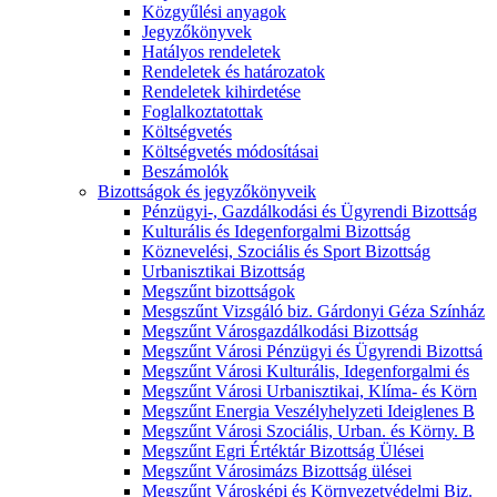
Közgyűlési anyagok
Jegyzőkönyvek
Hatályos rendeletek
Rendeletek és határozatok
Rendeletek kihirdetése
Foglalkoztatottak
Költségvetés
Költségvetés módosításai
Beszámolók
Bizottságok és jegyzőkönyveik
Pénzügyi-, Gazdálkodási és Ügyrendi Bizottság
Kulturális és Idegenforgalmi Bizottság
Köznevelési, Szociális és Sport Bizottság
Urbanisztikai Bizottság
Megszűnt bizottságok
Mesgszűnt Vizsgáló biz. Gárdonyi Géza Színház
Megszűnt Városgazdálkodási Bizottság
Megszűnt Városi Pénzügyi és Ügyrendi Bizottsá
Megszűnt Városi Kulturális, Idegenforgalmi és
Megszűnt Városi Urbanisztikai, Klíma- és Körn
Megszűnt Energia Veszélyhelyzeti Ideiglenes B
Megszűnt Városi Szociális, Urban. és Körny. B
Megszűnt Egri Értéktár Bizottság Ülései
Megszűnt Városimázs Bizottság ülései
Megszűnt Városképi és Környezetvédelmi Biz.