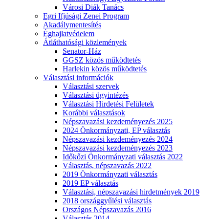
Városi Diák Tanács
Egri Ifjúsági Zenei Program
Akadálymentesítés
Éghajlatvédelem
Átláthatósági közlemények
Senator-Ház
GGSZ közös működtetés
Harlekin közös működtetés
Választási információk
Választási szervek
Választási ügyintézés
Választási Hirdetési Felületek
Korábbi választások
Népszavazási kezdeményezés 2025
2024 Önkormányzati, EP választás
Népszavazási kezdeményezés 2024
Népszavazási kezdeményezés 2023
Időkőzi Önkormányzati választás 2022
Választás, népszavazás 2022
2019 Önkormányzati választás
2019 EP választás
Választási, népszavazási hirdetmények 2019
2018 országgyűlési választás
Országos Népszavazás 2016
Választás 2014