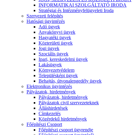
INFORMATIKAI SZOLGÁLTATÓ IRODA
Stratégiai és Intézményfelügyeleti Iroda
Szervezeti felépítés
Hatósági ügyintézés
Adó ügyek
Anyakönyvi ügyek
Hagyatéki ügyek
Közterületi ügyek
Jogi ügyek
Szociális ügyek
Ipari, kereskedelmi ügyek
Lakásügyek
Környezetvédelem
Településképi ügyek
Behajtás, útvonalengedély ügyek
Elektronikus ügyintézés
Pályázatok, hirdetmények
Pályázatok, hirdetmények
Pályázatok civil szervezeteknek
Álláshirdetések
Címkezelés
Közérdekű hirdetmények
Főépítészi Csoport
Főépítészi csoport ügyrendje