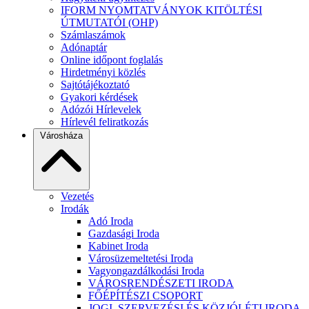
IFORM NYOMTATVÁNYOK KITÖLTÉSI
ÚTMUTATÓI (OHP)
Számlaszámok
Adónaptár
Online időpont foglalás
Hirdetményi közlés
Sajtótájékoztató
Gyakori kérdések
Adózói Hírlevelek
Hírlevél feliratkozás
Városháza
Vezetés
Irodák
Adó Iroda
Gazdasági Iroda
Kabinet Iroda
Városüzemeltetési Iroda
Vagyongazdálkodási Iroda
VÁROSRENDÉSZETI IRODA
FŐÉPÍTÉSZI CSOPORT
JOGI, SZERVEZÉSI ÉS KÖZJÓLÉTI IRODA