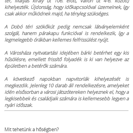
tér, Mátyás király út 106. előtt, Vallon út 4-6. között)
kihelyezték. Újdonság, hogy időkapcsolóval üzemelnek, így
csak akkor működnek majd, ha tényleg szükséges.
A Dobó téri szökőkút pedig nemcsak látványelemként
szolgál, hanem párakapu funkcióval is rendelkezik, így a
legmelegebb órákban kellemes felfrissülést nyújt.
A Városháza nyitvatartási idejében bárki betérhet egy kis
hűsölésre, emellett frissítő folyadék is ki van helyezve az
épületben a betérők számára.
A következő napokban napvitorlák kihelyezését is
megkezdik. Jelenleg 10 darab áll rendelkezésre, amelyeket
idén elsősorban a városi játszótereken helyeznek el, hogy a
legkisebbek és családjaik számára is kellemesebb legyen a
nyári időszak.
Mit tehetünk a hőségben?