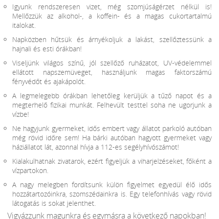
Igyunk rendszeresen vizet, még szomjúságérzet nélkül is!
Mellőzzük az alkohol-, a koffein- és a magas cukortartalmú
italokat.
Napközben hűtsük és árnyékoljuk a lakást, szellőztessünk a
hajnali és esti órákban!
Viseljünk világos színű, jól szellőző ruházatot, UV-védelemmel
ellátott napszemüveget, használjunk magas faktorszámú
fényvédőt és ajakápolót.
A legmelegebb órákban lehetőleg kerüljük a tűző napot és a
megterhelő fizikai munkát. Felhevült testtel soha ne ugorjunk a
vízbe!
Ne hagyjunk gyermeket, idős embert vagy állatot parkoló autóban
még rövid időre sem! Ha bárki autóban hagyott gyermeket vagy
háziállatot lát, azonnal hívja a 112-es segélyhívószámot!
Kialakulhatnak zivatarok, ezért figyeljük a viharjelzéseket, főként a
vízpartokon.
A nagy melegben fordítsunk külön figyelmet egyedül élő idős
hozzátartozóinkra, szomszédainkra is. Egy telefonhívás vagy rövid
látogatás is sokat jelenthet.
Vigyázzunk magunkra és egymásra a következő napokban!