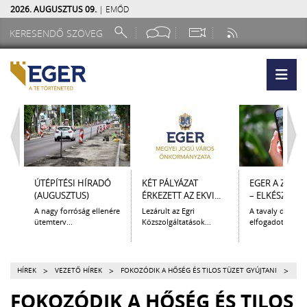
2026. AUGUSZTUS 09.
| EMŐD
ÚTÉPÍTÉSI HÍRADÓ
KÉT PÁLYÁZAT
EGER A ZSEB
(AUGUSZTUS)
ÉRKEZETT AZ EKVI...
– ELKÉSZÜLT A.
A nagy forróság ellenére
Lezárult az Egri
A tavaly decem
ütemterv...
Közszolgáltatások...
elfogadott Kultur
>
>
>
HÍREK
VEZETŐ HÍREK
FOKOZÓDIK A HŐSÉG ÉS TILOS TÜZET GYÚJTANI
FOKOZÓDIK A HŐSÉG ÉS TILOS