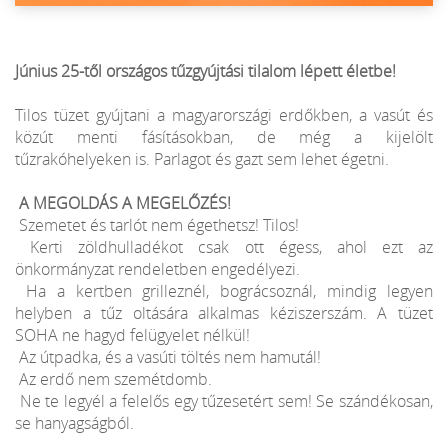
Június 25-től országos tűzgyújtási tilalom lépett életbe!
Tilos tüzet gyújtani a magyarországi erdőkben, a vasút és
közút menti fásításokban, de még a kijelölt
tűzrakóhelyeken is. Parlagot és gazt sem lehet égetni.
A MEGOLDÁS A MEGELŐZÉS!
Szemetet és tarlót nem égethetsz! Tilos!
Kerti zöldhulladékot csak ott égess, ahol ezt az
önkormányzat rendeletben engedélyezi.
Ha a kertben grilleznél, bográcsoznál, mindig legyen
helyben a tűz oltására alkalmas kéziszerszám. A tüzet
SOHA ne hagyd felügyelet nélkül!
Az útpadka, és a vasúti töltés nem hamutál!
Az erdő nem szemétdomb.
Ne te legyél a felelős egy tűzesetért sem! Se szándékosan,
se hanyagságból.