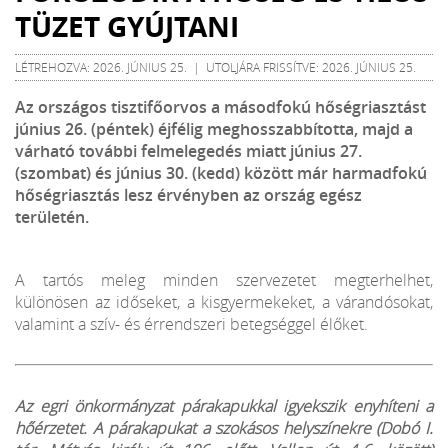
TÜZET GYÚJTANI
LÉTREHOZVA: 2026. JÚNIUS 25. | UTOLJÁRA FRISSÍTVE: 2026. JÚNIUS 25.
Az országos tisztifőorvos a másodfokú hőségriasztást
június 26. (péntek) éjfélig meghosszabbította, majd a
várható további felmelegedés miatt június 27.
(szombat) és június 30. (kedd) között már harmadfokú
hőségriasztás lesz érvényben az ország egész
területén.
A tartós meleg minden szervezetet megterhelhet,
különösen az időseket, a kisgyermekeket, a várandósokat,
valamint a szív- és érrendszeri betegséggel élőket.
Az egri önkormányzat párakapukkal igyekszik enyhíteni a
hőérzetet. A párakapukat a szokásos helyszínekre (Dobó I.