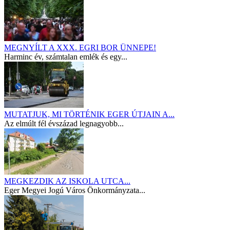
MEGNYÍLT A XXX. EGRI BOR ÜNNEPE!
Harminc év, számtalan emlék és egy...
MUTATJUK, MI TÖRTÉNIK EGER ÚTJAIN A...
Az elmúlt fél évszázad legnagyobb...
MEGKEZDIK AZ ISKOLA UTCA...
Eger Megyei Jogú Város Önkormányzata...