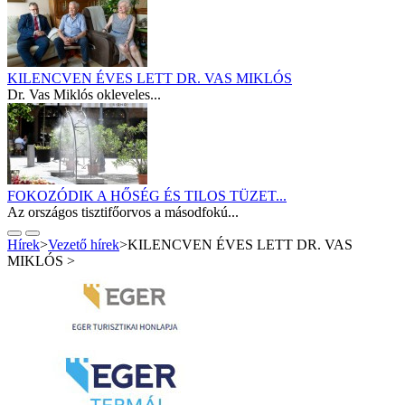
KILENCVEN ÉVES LETT DR. VAS MIKLÓS
Dr. Vas Miklós okleveles...
FOKOZÓDIK A HŐSÉG ÉS TILOS TÜZET...
Az országos tisztifőorvos a másodfokú...
Hírek
>
Vezető hírek
>
KILENCVEN ÉVES LETT DR. VAS
MIKLÓS
>