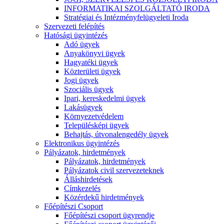
INFORMATIKAI SZOLGÁLTATÓ IRODA
Stratégiai és Intézményfelügyeleti Iroda
Szervezeti felépítés
Hatósági ügyintézés
Adó ügyek
Anyakönyvi ügyek
Hagyatéki ügyek
Közterületi ügyek
Jogi ügyek
Szociális ügyek
Ipari, kereskedelmi ügyek
Lakásügyek
Környezetvédelem
Településképi ügyek
Behajtás, útvonalengedély ügyek
Elektronikus ügyintézés
Pályázatok, hirdetmények
Pályázatok, hirdetmények
Pályázatok civil szervezeteknek
Álláshirdetések
Címkezelés
Közérdekű hirdetmények
Főépítészi Csoport
Főépítészi csoport ügyrendje