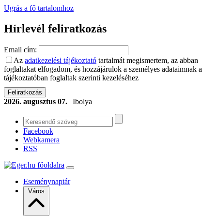
Ugrás a fő tartalomhoz
Hírlevél feliratkozás
Email cím:
Az
adatkezelési tájékoztató
tartalmát megismertem, az abban
foglaltakat elfogadom, és hozzájárulok a személyes adataimnak a
tájékoztatóban foglaltak szerinti kezeléséhez
2026. augusztus 07.
| Ibolya
Facebook
Webkamera
RSS
Eseménynaptár
Város