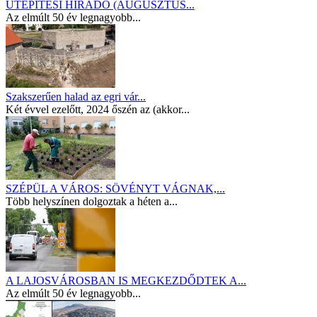
ÚTÉPÍTÉSI HÍRADÓ (AUGUSZTUS...
Az elmúlt 50 év legnagyobb...
Szakszerűen halad az egri vár...
Két évvel ezelőtt, 2024 őszén az (akkor...
SZÉPÜL A VÁROS: SÖVÉNYT VÁGNAK,...
Több helyszínen dolgoztak a héten a...
A LAJOSVÁROSBAN IS MEGKEZDŐDTEK A...
Az elmúlt 50 év legnagyobb...