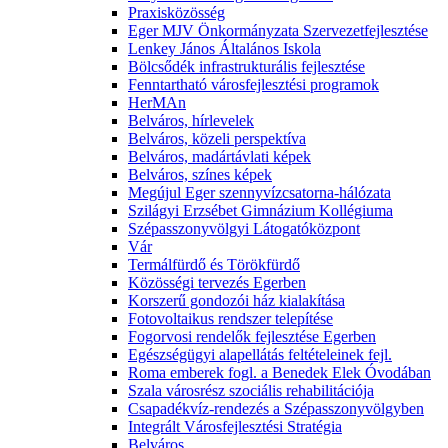
Praxisközösség
Eger MJV Önkormányzata Szervezetfejlesztése
Lenkey János Általános Iskola
Bölcsődék infrastrukturális fejlesztése
Fenntartható városfejlesztési programok
HerMAn
Belváros, hírlevelek
Belváros, közeli perspektíva
Belváros, madártávlati képek
Belváros, színes képek
Megújul Eger szennyvízcsatorna-hálózata
Szilágyi Erzsébet Gimnázium Kollégiuma
Szépasszonyvölgyi Látogatóközpont
Vár
Termálfürdő és Törökfürdő
Közösségi tervezés Egerben
Korszerű gondozói ház kialakítása
Fotovoltaikus rendszer telepítése
Fogorvosi rendelők fejlesztése Egerben
Egészségügyi alapellátás feltételeinek fejl.
Roma emberek fogl. a Benedek Elek Óvodában
Szala városrész szociális rehabilitációja
Csapadékvíz-rendezés a Szépasszonyvölgyben
Integrált Városfejlesztési Stratégia
Belváros