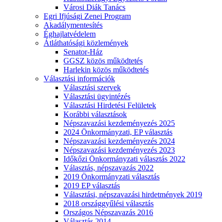
Városi Diák Tanács
Egri Ifjúsági Zenei Program
Akadálymentesítés
Éghajlatvédelem
Átláthatósági közlemények
Senator-Ház
GGSZ közös működtetés
Harlekin közös működtetés
Választási információk
Választási szervek
Választási ügyintézés
Választási Hirdetési Felületek
Korábbi választások
Népszavazási kezdeményezés 2025
2024 Önkormányzati, EP választás
Népszavazási kezdeményezés 2024
Népszavazási kezdeményezés 2023
Időkőzi Önkormányzati választás 2022
Választás, népszavazás 2022
2019 Önkormányzati választás
2019 EP választás
Választási, népszavazási hirdetmények 2019
2018 országgyűlési választás
Országos Népszavazás 2016
Választás 2014