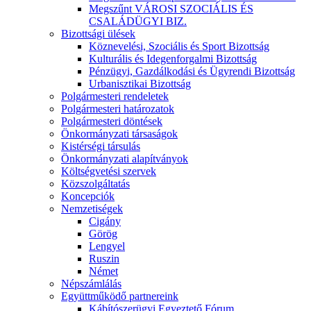
Megszűnt VÁROSI SZOCIÁLIS ÉS
CSALÁDÜGYI BIZ.
Bizottsági ülések
Köznevelési, Szociális és Sport Bizottság
Kulturális és Idegenforgalmi Bizottság
Pénzügyi, Gazdálkodási és Ügyrendi Bizottság
Urbanisztikai Bizottság
Polgármesteri rendeletek
Polgármesteri határozatok
Polgármesteri döntések
Önkormányzati társaságok
Kistérségi társulás
Önkormányzati alapítványok
Költségvetési szervek
Közszolgáltatás
Koncepciók
Nemzetiségek
Cigány
Görög
Lengyel
Ruszin
Német
Népszámlálás
Együttműködő partnereink
Kábítószerügyi Egyeztető Fórum