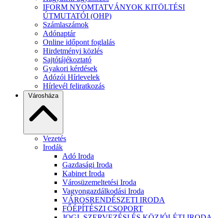
IFORM NYOMTATVÁNYOK KITÖLTÉSI
ÚTMUTATÓI (OHP)
Számlaszámok
Adónaptár
Online időpont foglalás
Hirdetményi közlés
Sajtótájékoztató
Gyakori kérdések
Adózói Hírlevelek
Hírlevél feliratkozás
Városháza
Vezetés
Irodák
Adó Iroda
Gazdasági Iroda
Kabinet Iroda
Városüzemeltetési Iroda
Vagyongazdálkodási Iroda
VÁROSRENDÉSZETI IRODA
FŐÉPÍTÉSZI CSOPORT
JOGI, SZERVEZÉSI ÉS KÖZJÓLÉTI IRODA