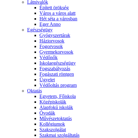
Látnivalók
Épített örökség
Város a város alatt
Hét séta a városban
Eger Anno
Egészségügy
Gyógyszertárak
Háziorvosok
Fogorvosok
Gyermekorvosok
Védőnők
Iskolaegészségügy
Fogszabályozás
Fogászati röntgen
Ügyelet
Védőoltás program
Oktatás
Egyetem, Főiskola
Középiskolák
Alapfokú iskolák
Óvodák
Művészetoktatás
Kollégiumok
Szakszolgálat
Szakmai szolgáltatás