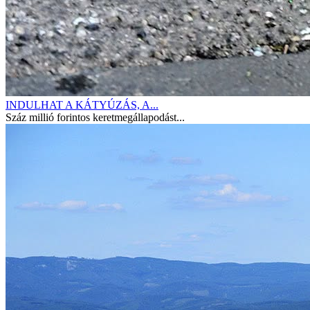
INDULHAT A KÁTYÚZÁS, A...
Száz millió forintos keretmegállapodást...