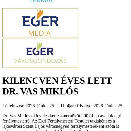
KILENCVEN ÉVES LETT
DR. VAS MIKLÓS
Létrehozva: 2026. június 25. | Utoljára frissítve: 2026. június 25.
Dr. Vas Miklós okleveles kertészmérnököt 2007-ben avatták egri
fertálymesterré. Az Egri Fertálymesteri Testület tagjaként és a
lajosvárosi Szent Lajos városnegyed fertálymestereként azóta is