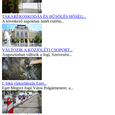
TAKARÉKOSKODÁS ÉS HŰSÖLÉS HŐSÉG...
A következő napokban ismét extrém...
VÁLTOZIK A KÖZJÓLÉTI CSOPORT...
Augusztusban változik a Jogi, Szervezési...
I. fokú vízkorlátozás Eger...
Eger Megyei Jogú Város Polgármestere, a...