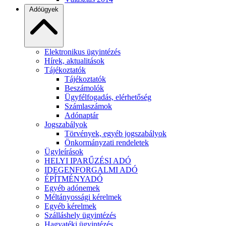
Adóügyek
Elektronikus ügyintézés
Hírek, aktualitások
Tájékoztatók
Tájékoztatók
Beszámolók
Ügyfélfogadás, elérhetőség
Számlaszámok
Adónaptár
Jogszabályok
Törvények, egyéb jogszabályok
Önkormányzati rendeletek
Ügyleírások
HELYI IPARŰZÉSI ADÓ
IDEGENFORGALMI ADÓ
ÉPÍTMÉNYADÓ
Egyéb adónemek
Méltányossági kérelmek
Egyéb kérelmek
Szálláshely ügyintézés
Hagyatéki ügyintézés