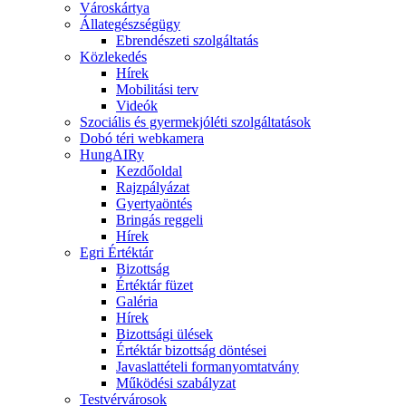
Városkártya
Állategészségügy
Ebrendészeti szolgáltatás
Közlekedés
Hírek
Mobilitási terv
Videók
Szociális és gyermekjóléti szolgáltatások
Dobó téri webkamera
HungAIRy
Kezdőoldal
Rajzpályázat
Gyertyaöntés
Bringás reggeli
Hírek
Egri Értéktár
Bizottság
Értéktár füzet
Galéria
Hírek
Bizottsági ülések
Értéktár bizottság döntései
Javaslattételi formanyomtatvány
Működési szabályzat
Testvérvárosok