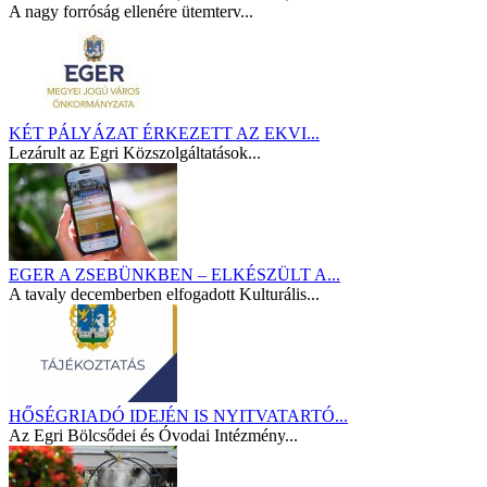
A nagy forróság ellenére ütemterv...
KÉT PÁLYÁZAT ÉRKEZETT AZ EKVI...
Lezárult az Egri Közszolgáltatások...
EGER A ZSEBÜNKBEN – ELKÉSZÜLT A...
A tavaly decemberben elfogadott Kulturális...
HŐSÉGRIADÓ IDEJÉN IS NYITVATARTÓ...
Az Egri Bölcsődei és Óvodai Intézmény...