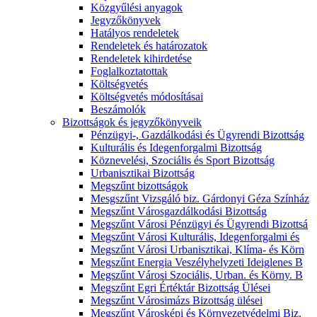
Közgyűlési anyagok
Jegyzőkönyvek
Hatályos rendeletek
Rendeletek és határozatok
Rendeletek kihirdetése
Foglalkoztatottak
Költségvetés
Költségvetés módosításai
Beszámolók
Bizottságok és jegyzőkönyveik
Pénzügyi-, Gazdálkodási és Ügyrendi Bizottság
Kulturális és Idegenforgalmi Bizottság
Köznevelési, Szociális és Sport Bizottság
Urbanisztikai Bizottság
Megszűnt bizottságok
Mesgszűnt Vizsgáló biz. Gárdonyi Géza Színház
Megszűnt Városgazdálkodási Bizottság
Megszűnt Városi Pénzügyi és Ügyrendi Bizottsá
Megszűnt Városi Kulturális, Idegenforgalmi és
Megszűnt Városi Urbanisztikai, Klíma- és Körn
Megszűnt Energia Veszélyhelyzeti Ideiglenes B
Megszűnt Városi Szociális, Urban. és Körny. B
Megszűnt Egri Értéktár Bizottság Ülései
Megszűnt Városimázs Bizottság ülései
Megszűnt Városképi és Környezetvédelmi Biz.