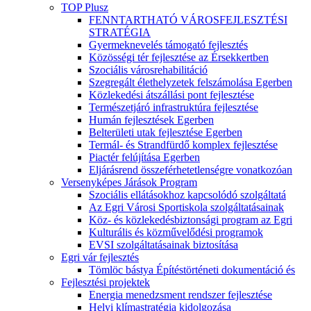
TOP Plusz
FENNTARTHATÓ VÁROSFEJLESZTÉSI
STRATÉGIA
Gyermeknevelés támogató fejlesztés
Közösségi tér fejlesztése az Érsekkertben
Szociális városrehabilitáció
Szegregált élethelyzetek felszámolása Egerben
Közlekedési átszállási pont fejlesztése
Természetjáró infrastruktúra fejlesztése
Humán fejlesztések Egerben
Belterületi utak fejlesztése Egerben
Termál- és Strandfürdő komplex fejlesztése
Piactér felújítása Egerben
Eljárásrend összeférhetetlenségre vonatkozóan
Versenyképes Járások Program
Szociális ellátásokhoz kapcsolódó szolgáltatá
Az Egri Városi Sportiskola szolgáltatásainak
Köz- és közlekedésbiztonsági program az Egri
Kulturális és közművelődési programok
EVSI szolgáltatásainak biztosítása
Egri vár fejlesztés
Tömlöc bástya Építéstörténeti dokumentáció és
Fejlesztési projektek
Energia menedzsment rendszer fejlesztése
Helyi klímastratégia kidolgozása