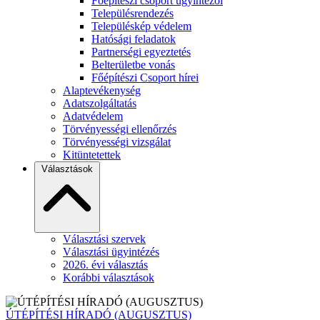
Főépítészi csoport ügyintézői
Településrendezés
Településkép védelem
Hatósági feladatok
Partnerségi egyeztetés
Belterületbe vonás
Főépítészi Csoport hírei
Alaptevékenység
Adatszolgáltatás
Adatvédelem
Törvényességi ellenőrzés
Törvényességi vizsgálat
Kitüntetettek
Választások
Választási szervek
Választási ügyintézés
2026. évi választás
Korábbi választások
ÚTÉPÍTÉSI HÍRADÓ (AUGUSZTUS)