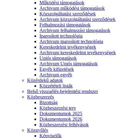
Működési támogatások
Archivum működési támogatások
Közszolgáltatási szerződések
Archivum közszolgáltatási szerződések
Felhalmozási támogatások
Archivum felhalmozási támogatások
Iparosított technológia
Archivum iparosított technológia
Kereskedelmi tevékenységek
Archivum kereskedelmi tevékenységek
Uniós támogatások
Archivum Uniós támogatások
Egyéb kifizetések
Archivum egyéb
Közérdekű adatok
Közzétételi listák
Belső visszaélés-bejelentési rendszer
Közbeszerzés
Bizottság
Közbeszerzési terv
Dokumentumok 2025
Dokumentumok 2026
Közbeszerzési felhívások
Közgyűlés
Képviselők