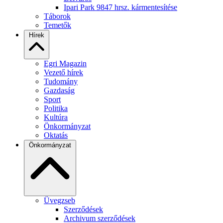
Ipari Park 9847 hrsz. kármentesítése
Táborok
Temetők
Hírek
Egri Magazin
Vezető hírek
Tudomány
Gazdaság
Sport
Politika
Kultúra
Önkormányzat
Oktatás
Önkormányzat
Üvegzseb
Szerződések
Archivum szerződések