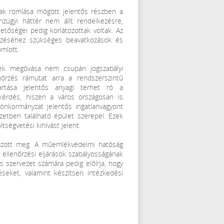
ának romlása mögött jelentős részben a
énzügyi háttér nem állt rendelkezésre,
hetőségei pedig korlátozottak voltak. Az
rzéséhez szükséges beavatkozások és
omlott.
kek megóvása nem csupán jogszabályi
nőrzés rámutat arra a rendszerszintű
artása jelentős anyagi terhet ró a
kérdés, hiszen a város országosan is
önkormányzat jelentős ingatlanvagyont
tben található épület szerepel. Ezek
tségvetési kihívást jelent.
mazott meg. A műemlékvédelmi hatóság
ellenőrzési eljárások szabályosságának
ős szervezet számára pedig előírja, hogy
eket, valamint készítsen intézkedési