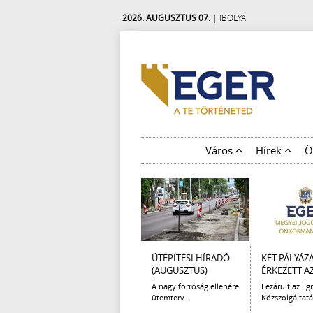
2026. AUGUSZTUS 07.
| IBOLYA
Város
Hírek
Ö
ÚTÉPÍTÉSI HÍRADÓ
KÉT PÁLYÁZ
(AUGUSZTUS)
ÉRKEZETT AZ 
A nagy forróság ellenére
Lezárult az Egr
ütemterv...
Közszolgáltatá