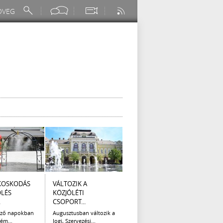
KOSKODÁS
VÁLTOZIK A
I. FOKÚ
ÚTÉP
ÖLÉS
KÖZJÓLÉTI
VÍZKORLÁTOZÁS
(AUG
.
CSOPORT...
EGER...
Az el
legna
ező napokban
Augusztusban változik a
Eger Megyei Jogú Város
ém...
Jogi, Szervezési...
Polgármestere, a...