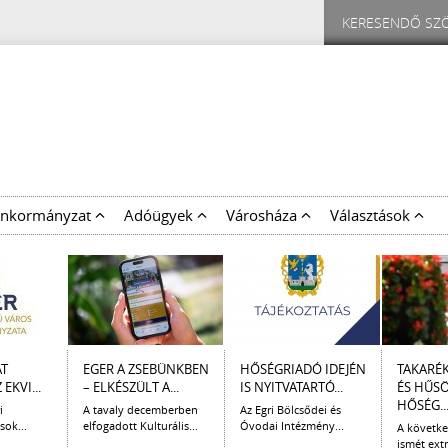
nkormányzat
Adóügyek
Városháza
Választások
AT
EGER A ZSEBÜNKBEN
HŐSÉGRIADÓ IDEJÉN
TAKARÉ
EKVI...
– ELKÉSZÜLT A...
IS NYITVATARTÓ...
ÉS HŰS
HŐSÉG..
i
A tavaly decemberben
Az Egri Bölcsődei és
sok...
elfogadott Kulturális...
Óvodai Intézmény...
A követk
ismét extr