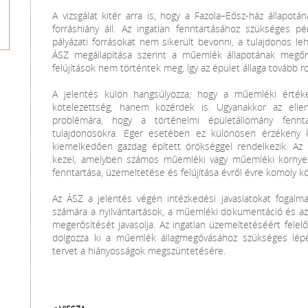
A vizsgálat kitér arra is, hogy a Fazola–Eősz-ház állapot
forráshiány áll. Az ingatlan fenntartásához szükséges p
pályázati forrásokat nem sikerült bevonni, a tulajdonos le
ÁSZ megállapítása szerint a műemlék állapotának megő
felújítások nem történtek meg, így az épület állaga tovább r
A jelentés külön hangsúlyozza, hogy a műemléki érté
kötelezettség, hanem közérdek is. Ugyanakkor az elle
problémára, hogy a történelmi épületállomány fennt
tulajdonosokra. Eger esetében ez különösen érzékeny 
kiemelkedően gazdag épített örökséggel rendelkezik. Az 
kezel, amelyben számos műemléki vagy műemléki környeze
fenntartása, üzemeltetése és felújítása évről évre komoly köl
Az ÁSZ a jelentés végén intézkedési javaslatokat fogal
számára a nyilvántartások, a műemléki dokumentáció és az 
megerősítését javasolja. Az ingatlan üzemeltetéséért felel
dolgozza ki a műemlék állagmegóvásához szükséges lépés
tervet a hiányosságok megszüntetésére.