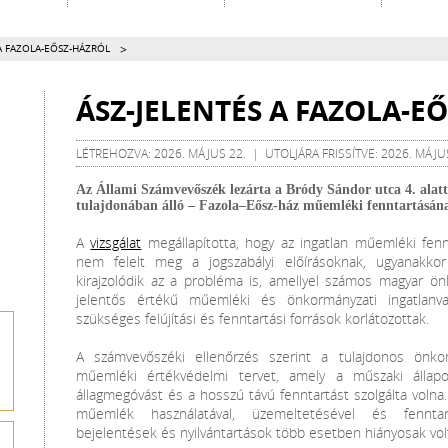
>
A FAZOLA-EŐSZ-HÁZRÓL
ÁSZ-JELENTÉS A FAZOLA-E
LÉTREHOZVA: 2026. MÁJUS 22. | UTOLJÁRA FRISSÍTVE: 2026. MÁJU
Az Állami Számvevőszék lezárta a Bródy Sándor utca 4. alatt
tulajdonában álló – Fazola–Eősz-ház műemléki fenntartásána
A
vizsgálat
megállapította, hogy az ingatlan műemléki fe
nem felelt meg a jogszabályi előírásoknak, ugyanakko
kirajzolódik az a probléma is, amellyel számos magyar ö
jelentős értékű műemléki és önkormányzati ingatlanv
szükséges felújítási és fenntartási források korlátozottak.
A számvevőszéki ellenőrzés szerint a tulajdonos önko
műemléki értékvédelmi tervet, amely a műszaki állap
állagmegóvást és a hosszú távú fenntartást szolgálta volna. 
műemlék használatával, üzemeltetésével és fenntar
bejelentések és nyilvántartások több esetben hiányosak vol