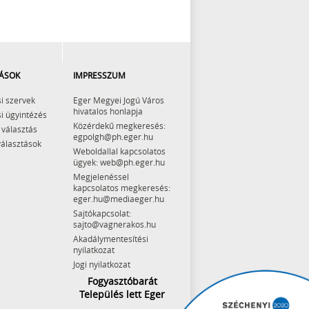
ÁSOK
IMPRESSZUM
i szervek
Eger Megyei Jogú Város
hivatalos honlapja
i ügyintézés
Közérdekű megkeresés:
 választás
egpolgh@ph.eger.hu
választások
Weboldallal kapcsolatos
ügyek: web@ph.eger.hu
Megjelenéssel
kapcsolatos megkeresés:
eger.hu@mediaeger.hu
Sajtókapcsolat:
sajto@vagnerakos.hu
Akadálymentesítési
nyilatkozat
Jogi nyilatkozat
Fogyasztóbarát
Település lett Eger