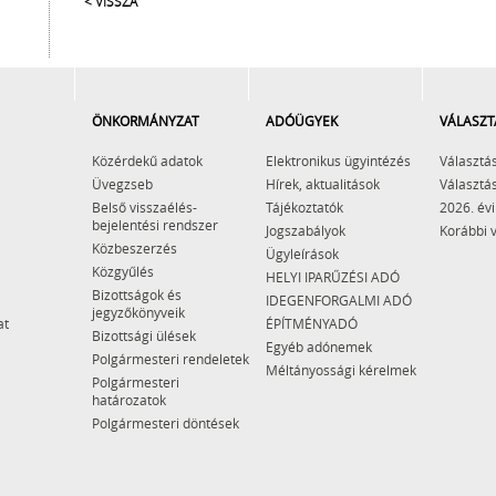
< VISSZA
ÖNKORMÁNYZAT
ADÓÜGYEK
VÁLASZT
Közérdekű adatok
Elektronikus ügyintézés
Választás
Üvegzseb
Hírek, aktualitások
Választás
Belső visszaélés-
Tájékoztatók
2026. évi
bejelentési rendszer
Jogszabályok
Korábbi 
Közbeszerzés
Ügyleírások
Közgyűlés
HELYI IPARŰZÉSI ADÓ
Bizottságok és
IDEGENFORGALMI ADÓ
jegyzőkönyveik
at
ÉPÍTMÉNYADÓ
Bizottsági ülések
Egyéb adónemek
Polgármesteri rendeletek
Méltányossági kérelmek
Polgármesteri
határozatok
Polgármesteri döntések