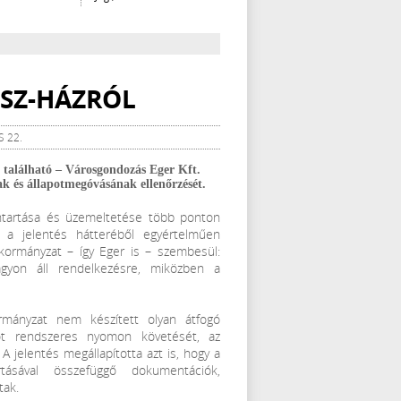
ŐSZ-HÁZRÓL
S 22.
 található – Városgondozás Eger Kft.
k és állapotmegóvásának ellenőrzését.
nntartása és üzemeltetése több ponton
r a jelentés hátteréből egyértelműen
nkormányzat – így Eger is – szembesül:
agyon áll rendelkezésre, miközben a
rmányzat nem készített olyan átfogó
ot rendszeres nyomon követését, az
A jelentés megállapította azt is, hogy a
tásával összefüggő dokumentációk,
tak.