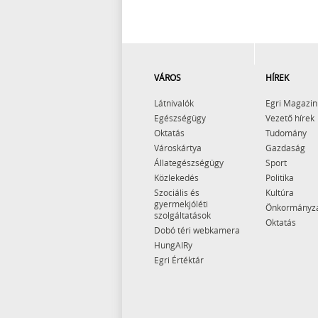
VÁROS
HÍREK
Látnivalók
Egri Magazin
Egészségügy
Vezető hírek
Oktatás
Tudomány
Városkártya
Gazdaság
Állategészségügy
Sport
Közlekedés
Politika
Szociális és
Kultúra
gyermekjóléti
Önkormányz
szolgáltatások
Oktatás
Dobó téri webkamera
HungAIRy
Egri Értéktár