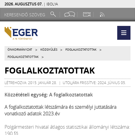
2026. AUGUSZTUS 07.
| IBOLYA
>
>
>
ÖNKORMÁNYZAT
KÖZGYŰLÉS
FOGLALKOZTATOTTAK
>
FOGLALKOZTATOTTAK
FOGLALKOZTATOTTAK
LÉTREHOZVA: 2015. JANUÁR 28. | UTOLJÁRA FRISSÍTVE: 2024. JÚNIUS 05.
Közzétételi egység: A foglalkoztatottak
A foglalkoztatottak létszámára és személyi juttatására
vonatkozó adatok 2023.év
Polgármesteri hivatal átlagos statisztikai állományi létszáma:
190 fő