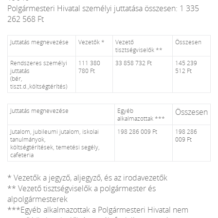
Polgármesteri Hivatal személyi juttatása összesen: 1 335
262 568 Ft
Juttatás megnevezése
Vezetők *
Vezető
Összesen
tisztségviselők **
Rendszeres személyi
111 380
33 858 732 Ft
145 239
juttatás
780 Ft
512 Ft
(bér,
tiszt.d.,költségtérítés)
Juttatás megnevezése
Egyéb
Összesen
alkalmazottak ***
Jutalom, jubileumi jutalom, iskolai
198 286 009 Ft
198 286
tanulmányok,
009 Ft
költségtérítések, temetési segély,
cafeteria
* Vezetők a jegyző, aljegyző, és az irodavezetők
** Vezető tisztségviselők a polgármester és
alpolgármesterek
***Egyéb alkalmazottak a Polgármesteri Hivatal nem