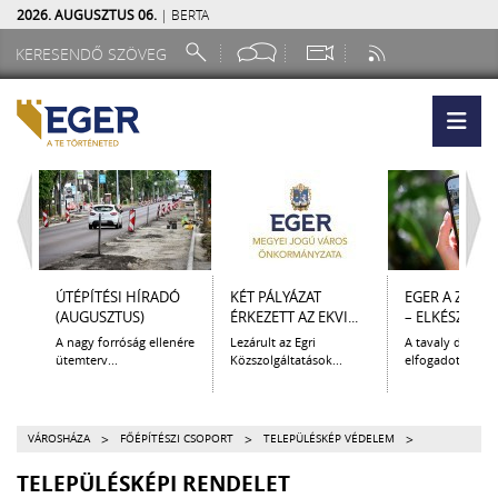
2026. AUGUSZTUS 06.
| BERTA
ÚTÉPÍTÉSI HÍRADÓ
KÉT PÁLYÁZAT
EGER A ZSEB
(AUGUSZTUS)
ÉRKEZETT AZ EKVI...
– ELKÉSZÜLT A.
A nagy forróság ellenére
Lezárult az Egri
A tavaly decem
ütemterv...
Közszolgáltatások...
elfogadott Kultur
>
>
>
VÁROSHÁZA
FŐÉPÍTÉSZI CSOPORT
TELEPÜLÉSKÉP VÉDELEM
TELEPÜLÉSKÉPI RENDELET