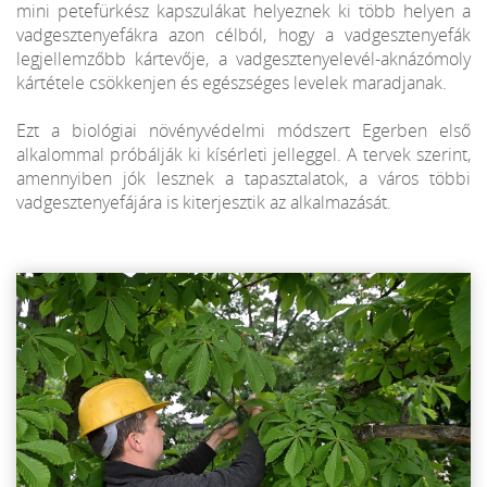
mini petefürkész kapszulákat helyeznek ki több helyen a
vadgesztenyefákra azon célból, hogy a vadgesztenyefák
legjellemzőbb kártevője, a vadgesztenyelevél-aknázómoly
kártétele csökkenjen és egészséges levelek maradjanak.
Ezt a biológiai növényvédelmi módszert Egerben első
alkalommal próbálják ki kísérleti jelleggel. A tervek szerint,
amennyiben jók lesznek a tapasztalatok, a város többi
vadgesztenyefájára is kiterjesztik az alkalmazását.