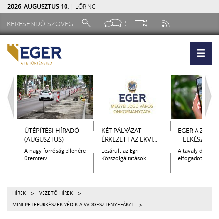
2026. AUGUSZTUS 10.
| LŐRINC
ÚTÉPÍTÉSI HÍRADÓ
KÉT PÁLYÁZAT
EGER A ZSEB
(AUGUSZTUS)
ÉRKEZETT AZ EKVI...
– ELKÉSZÜLT A.
A nagy forróság ellenére
Lezárult az Egri
A tavaly decem
ütemterv...
Közszolgáltatások...
elfogadott Kultur
>
>
HÍREK
VEZETŐ HÍREK
>
MINI PETEFÜRKÉSZEK VÉDIK A VADGESZTENYEFÁKAT