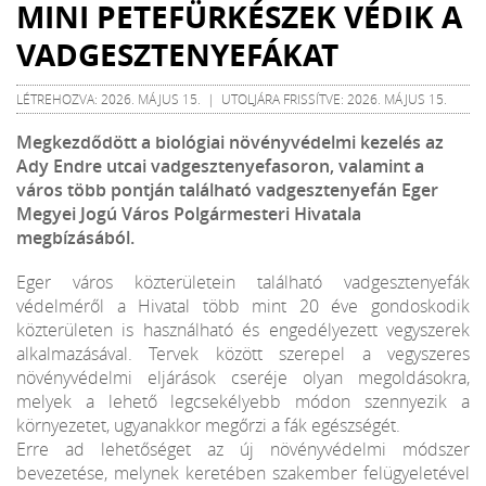
MINI PETEFÜRKÉSZEK VÉDIK A
VADGESZTENYEFÁKAT
LÉTREHOZVA: 2026. MÁJUS 15. | UTOLJÁRA FRISSÍTVE: 2026. MÁJUS 15.
Megkezdődött a biológiai növényvédelmi kezelés az
Ady Endre utcai vadgesztenyefasoron, valamint a
város több pontján található vadgesztenyefán Eger
Megyei Jogú Város Polgármesteri Hivatala
megbízásából.
Eger város közterületein található vadgesztenyefák
védelméről a Hivatal több mint 20 éve gondoskodik
közterületen is használható és engedélyezett vegyszerek
alkalmazásával. Tervek között szerepel a vegyszeres
növényvédelmi eljárások cseréje olyan megoldásokra,
melyek a lehető legcsekélyebb módon szennyezik a
környezetet, ugyanakkor megőrzi a fák egészségét.
Erre ad lehetőséget az új növényvédelmi módszer
bevezetése, melynek keretében szakember felügyeletével