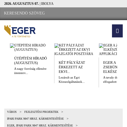
2026. AUGUSZTUS 07.
| IBOLYA
ÚTÉPÍTÉSI HÍRADÓ
KÉT PÁLYÁZAT
EGER A
(AUGUSZTUS)
ÉRKEZETT AZ
ZSEBÜNKBEN
A nagy forróság ellenére
EKVI...
ELKÉSZÜLT A.
ütemterv...
Lezárult az Egri
A tavaly decembe
Közszolgáltatások...
elfogadott Kulturál
>
>
VÁROS
FEJLESZTÉSI PROJEKTEK
>
IPARI PARK 9847 HRSZ. KÁRMENTESÍTÉSE
>
EGER, IPARI PARK 9847 HRSZ. KÁRMENTESÍTÉSE