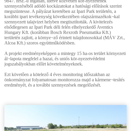
9847. hrsz.-ú ingatlan, illetve közvetlen kör-nyezetének
szennyezéséből adódó kockázatokat a hatósági előírások szerint
megszüntesse. A pályázat keretében az Ipari Park területén, a
korábbi ipari tevékenység következtében olajszármazékok¬kal
szennyezett talajvizet helyben megtisztították. A kivitelezés
elsődlegesen az Ipari Park déli felén elhelyezkedő Aventics
Hungary Kft. (korábban Bosch Rexroth Pneumatika Kft.)
területén zajlott, a környe¬ző érintett tulajdonosokkal (MÁV Zrt.,
Alcoa Kft.) szoros együttműködésben.
A projekt eredményeképpen a mintegy 15 ha-os terület környezeti
ál¬lapota megfelel a hazai, és uniós kör-nyezetvédelmi
jogszabályokban előírt követelményeknek.
Ezt követően a kötelező 4 éves monitoring időszakban az
önkormányzat folyamatosan monitorozza majd a kármene¬tesítés
eredményét, és a további szennyezések megelőzését.