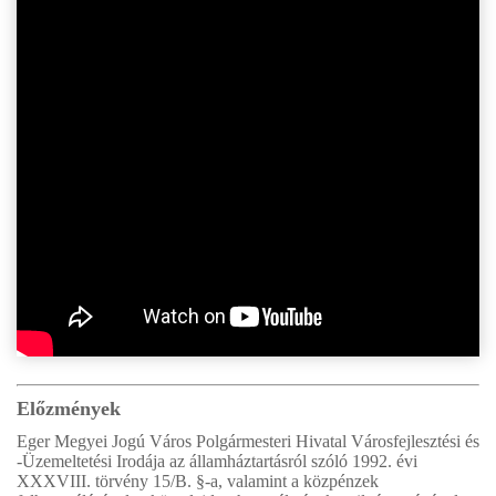
Előzmények
Eger Megyei Jogú Város Polgármesteri Hivatal Városfejlesztési és
-Üzemeltetési Irodája az államháztartásról szóló 1992. évi
XXXVIII. törvény 15/B. §-a, valamint a közpénzek