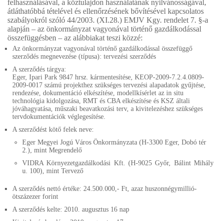
felhasználásával, a köztulajdon használatának nyilvánosságával,
átláthatóbbá tételével és ellenőrzésének bővítésével kapcsolatos
szabályokról szóló 44/2003. (XI.28.) EMJV Kgy. rendelet 7. §-a
alapján – az önkormányzat vagyonával történő gazdálkodással
összefüggésben – az alábbiakat teszi közzé:
Az önkormányzat vagyonával történő gazdálkodással összefüggő
szerződés megnevezése (típusa): tervezési szerződés
A szerződés tárgya:
Eger, Ipari Park 9847 hrsz. kármentesítése, KEOP-2009-7.2.4.0809-
2009-0017 számú projekthez szükséges tervezési alapadatok gyűjtése,
rendezése, dokumentáció elkészítése, modellkísérlet az in situ
technológia kidolgozása, RMT és CBA elkészítése és KSZ általi
jóváhagyatása, műszaki beavatkozási terv, a kivitelezéshez szükséges
tervdokumentációk véglegesítése.
A szerződést kötő felek neve:
Eger Megyei Jogú Város Önkormányzata (H-3300 Eger, Dobó tér
2.), mint Megrendelő
VIDRA Környezetgazdálkodási Kft. (H-9025 Győr, Bálint Mihály
u. 100), mint Tervező
A szerződés nettó értéke: 24.500.000,- Ft, azaz huszonnégymillió-
ötszázezer forint
A szerződés kelte: 2010. augusztus 16 nap