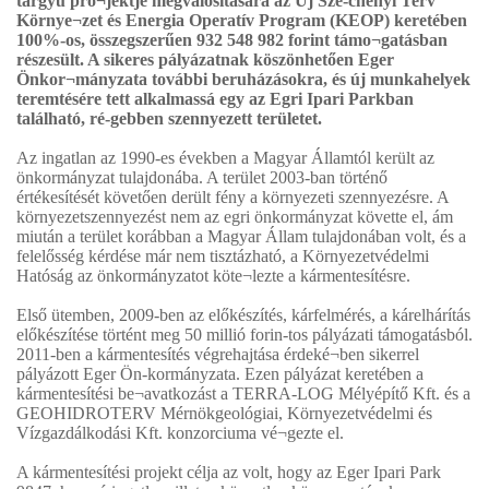
tárgyú pro¬jektje megvalósítására az Új Szé-chenyi Terv
Környe¬zet és Energia Operatív Program (KEOP) keretében
100%-os, összegszerűen 932 548 982 forint támo¬gatásban
részesült. A sikeres pályázatnak köszönhetően Eger
Önkor¬mányzata további beruházásokra, és új munkahelyek
teremtésére tett alkalmassá egy az Egri Ipari Parkban
található, ré-gebben szennyezett területet.
Az ingatlan az 1990-es években a Magyar Államtól került az
önkormányzat tulajdonába. A terület 2003-ban történő
értékesítését követően derült fény a környezeti szennyezésre. A
környezetszennyezést nem az egri önkormányzat követte el, ám
miután a terület korábban a Magyar Állam tulajdonában volt, és a
felelősség kérdése már nem tisztázható, a Környezetvédelmi
Hatóság az önkormányzatot köte¬lezte a kármentesítésre.
Első ütemben, 2009-ben az előkészítés, kárfelmérés, a kárelhárítás
előkészítése történt meg 50 millió forin-tos pályázati támogatásból.
2011-ben a kármentesítés végrehajtása érdeké¬ben sikerrel
pályázott Eger Ön-kormányzata. Ezen pályázat keretében a
kármentesítési be¬avatkozást a TERRA-LOG Mélyépítő Kft. és a
GEOHIDROTERV Mérnökgeológiai, Környezetvédelmi és
Vízgazdálkodási Kft. konzorciuma vé¬gezte el.
A kármentesítési projekt célja az volt, hogy az Eger Ipari Park