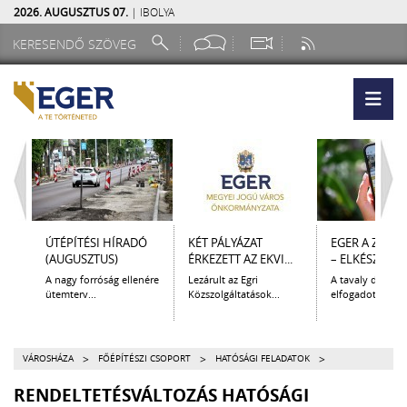
2026. AUGUSZTUS 07.
| IBOLYA
ÚTÉPÍTÉSI HÍRADÓ
KÉT PÁLYÁZAT
EGER A ZSEB
(AUGUSZTUS)
ÉRKEZETT AZ EKVI...
– ELKÉSZÜLT A.
A nagy forróság ellenére
Lezárult az Egri
A tavaly decem
ütemterv...
Közszolgáltatások...
elfogadott Kultur
>
>
>
VÁROSHÁZA
FŐÉPÍTÉSZI CSOPORT
HATÓSÁGI FELADATOK
RENDELTETÉSVÁLTOZÁS HATÓSÁGI