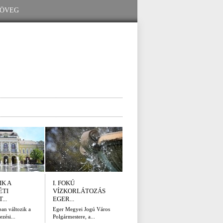
IK A
I. FOKÚ
ÚTÉPÍTÉSI HÍRADÓ
SZA
ÉTI
VÍZKORLÁTOZÁS
(AUGUSZTUS...
HAL
...
EGER...
VÁR.
Az elmúlt 50 év
legnagyobb...
an változik a
Eger Megyei Jogú Város
Két év
ezési...
Polgármestere, a...
őszén 