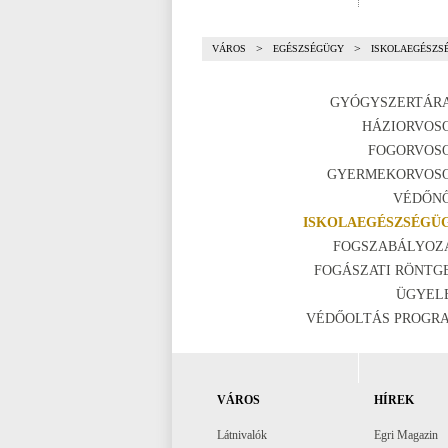
>
>
VÁROS
EGÉSZSÉGÜGY
ISKOLAEGÉSZS
GYÓGYSZERTÁR
HÁZIORVOS
FOGORVOS
GYERMEKORVOS
VÉDŐN
ISKOLAEGÉSZSÉGÜ
FOGSZABÁLYOZ
FOGÁSZATI RÖNTG
ÜGYEL
VÉDŐOLTÁS PROGR
VÁROS
HÍREK
Látnivalók
Egri Magazin