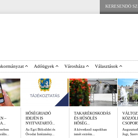
nkormányzat
Adóügyek
Városháza
Választások
HŐSÉGRIADÓ
TAKARÉKOSKODÁS
VÁLTOZ
N –
IDEJÉN IS
ÉS HŰSÖLÉS
KÖZJÓL
...
NYITVATARTÓ...
HŐSÉG...
CSOPORT
berben
Az Egri Bölcsődei és
A következő napokban
Augusztusb
ális...
Óvodai Intézmény...
ismét extrém...
Jogi, Szerv