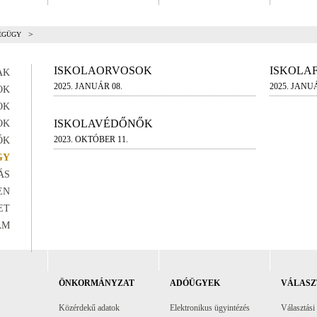
>
ÉGÜGY
ISKOLAORVOSOK
ISKOLA
AK
2025. JANUÁR 08.
2025. JANUÁ
OK
OK
ISKOLAVÉDŐNŐK
OK
2023. OKTÓBER 11.
ŐK
GY
ÁS
EN
ET
AM
ÖNKORMÁNYZAT
ADÓÜGYEK
VÁLASZ
Közérdekű adatok
Elektronikus ügyintézés
Választási