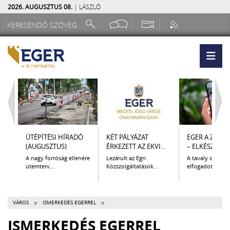
2026. AUGUSZTUS 08.
| LÁSZLÓ
ÚTÉPÍTÉSI HÍRADÓ
KÉT PÁLYÁZAT
EGER A ZSEB
(AUGUSZTUS)
ÉRKEZETT AZ EKVI...
– ELKÉSZÜLT A.
A nagy forróság ellenére
Lezárult az Egri
A tavaly decem
ütemterv...
Közszolgáltatások...
elfogadott Kultur
>
>
VÁROS
ISMERKEDÉS EGERREL
ISMERKEDÉS EGERREL