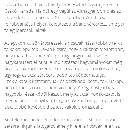
században épült ki, a Károlyváros Eszterházy idejében, a
Csákó, Kanada, Hajdúhegy, végül az Almagyar domb és az
Északi lakótelep pedig a XX. században. A külső vár
felrobbantása helyén keletkezett a Sánc városrész, amelyet
főleg iparosok laktak.
Az egykori külső városrészek, a hóstyák házai többnyire kis
telkekre épültek. Olyan kicsire, hogy a lakóház mellett annyi
hely maradt a szomszéd portáig, hogy csak a széles
nagykapu fért el rajta. A múlt századi hagyományokat még
őrző házak kapuja szervesen hozzáépült a homlokzathoz,
úgyhogy az utca zárt sorú beépítés képét mutatja.
Ezek a kapuk kétszárnyúak és deszkából készültek, kiskapu
nélkül, mert arra már nem volt hely. A régi hóstyai házak
nagyobb része kőből készül, mely az utcai homlokzatot is
meghatározta annyiban, hogy a sokszor kontyolt nyeregtető
alatt többé-kevésbé díszített, vakolt oromzat állt.
Sokféle módon lehet felfedezni a várost. Mi most olyan
sétákra hívjuk a látogatót, amely kifelé, a hóstyák felé visz.