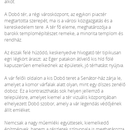
alkot.
A Dobó tér, a régi városközpont, az egykori piactér
megtartotta szerepét, ma is a városi közigazgatás és a
kereskedelem tere. A tér fő eleme, meghatározója a
barokk templomépítészet remeke, a minorita templom és
rendház.
Az észak felé húzódó, keskenyedve hívogató tér tipikusan
egri légkört áraszt: az Eger patakon átívelő kis híd fölé
kapuszerűen emelkednek az épületek, jó térhatást nyújtva.
A vár felőli oldalon a kis Dobó teret a Senátor-ház zárja le,
amelyet a komor várfalak alatt olyan, mint egy díszes zenélő
doboz. Ez a kontraszthatás sok helyen jellemző a
településre, amelyet kiemel a tér vizuális központjában
elhelyezett Dobó szobor, amely a vár legendás védőjének
állít emléket.
Nemcsak a nagy műemléki együttesek, kiemelkedő
építmények, hanem a részletek színvonala is meghatározza