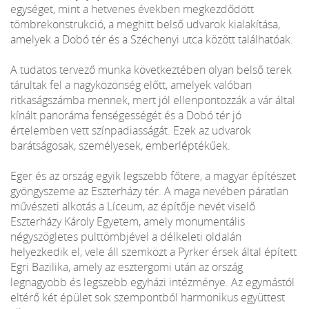
egységet, mint a hetvenes években megkezdődött
tömbrekonstrukció, a meghitt belső udvarok kialakítása,
amelyek a Dobó tér és a Széchenyi utca között találhatóak.
A tudatos tervező munka következtében olyan belső terek
tárultak fel a nagyközönség előtt, amelyek valóban
ritkaságszámba mennek, mert jól ellenpontozzák a vár által
kínált panoráma fenségességét és a Dobó tér jó
értelemben vett színpadiasságát. Ezek az udvarok
barátságosak, személyesek, emberléptékűek.
Eger és az ország egyik legszebb főtere, a magyar építészet
gyöngyszeme az Eszterházy tér. A maga nevében páratlan
művészeti alkotás a Líceum, az építője nevét viselő
Eszterházy Károly Egyetem, amely monumentális
négyszögletes pulttömbjével a délkeleti oldalán
helyezkedik el, vele áll szemközt a Pyrker érsek által épített
Egri Bazilika, amely az esztergomi után az ország
legnagyobb és legszebb egyházi intézménye. Az egymástól
eltérő két épület sok szempontból harmonikus együttest