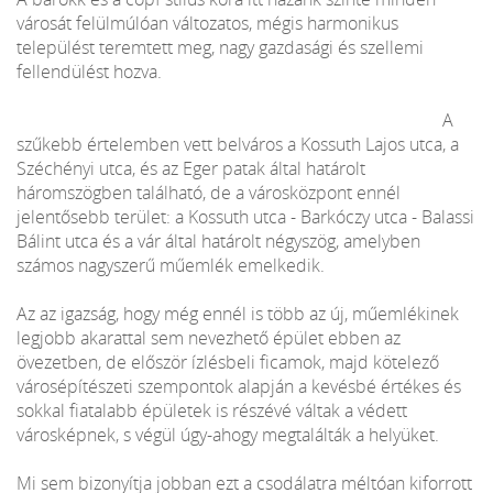
városát felülmúlóan változatos, mégis harmonikus
települést teremtett meg, nagy gazdasági és szellemi
fellendülést hozva.
A
szűkebb értelemben vett belváros a Kossuth Lajos utca, a
Széchényi utca, és az Eger patak által határolt
háromszögben található, de a városközpont ennél
jelentősebb terület: a Kossuth utca - Barkóczy utca - Balassi
Bálint utca és a vár által határolt négyszög, amelyben
számos nagyszerű műemlék emelkedik.
Az az igazság, hogy még ennél is több az új, műemlékinek
legjobb akarattal sem nevezhető épület ebben az
övezetben, de először ízlésbeli ficamok, majd kötelező
városépítészeti szempontok alapján a kevésbé értékes és
sokkal fiatalabb épületek is részévé váltak a védett
városképnek, s végül úgy-ahogy megtalálták a helyüket.
Mi sem bizonyítja jobban ezt a csodálatra méltóan kiforrott