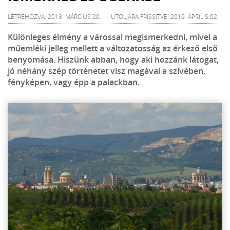
LÉTREHOZVA: 2013. MÁRCIUS 20. | UTOLJÁRA FRISSÍTVE: 2019. ÁPRILIS 02.
Különleges élmény a várossal megismerkedni, mivel a
műemléki jelleg mellett a változatosság az érkező első
benyomása. Hiszünk abban, hogy aki hozzánk látogat,
jó néhány szép történetet visz magával a szívében,
fényképen, vagy épp a palackban.