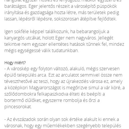
barátságos. Eger jelentős részeit a városépítő püspökök
irányítása és gazdagsága hozta létre, más területek pedig
lassan, lépésről lépésre, sokszorosan átépítve fejlődtek.
Igen sokféle képpel találkozunk, ha bebarangoljuk a
kanyargós utcákat, holott Eger nem nagyváros. Jellegét
tekintve nem egyszer ellentétes hatások tűnnek fel, mindez
mégis egységessé válik tudatunkban.
Hogy miért?
- A városkép egy folyton változó, alakuló, mégis szervesen
épülő település arca. Ezt az arculatot semmivel össze nem
téveszthetővé az teszi, hogy az újrakezdés városa ez, amely
a középkori Magyarországot is megőrizve simul a vár köré, a
szőlődombokra felkapaszkodva élteti és beépíti a
bortermő dűlőket, egyszerre rombolja és őrzi a
pincesorokat.
- Az évszázadok során olyan sok értéke alakult ki ennek a
városnak, hogy egy műemlékekben szegényebb település