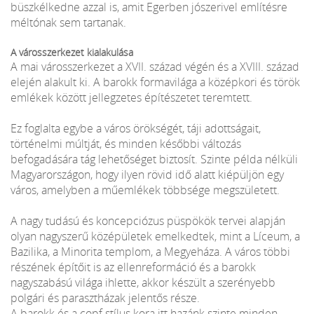
büszkélkedne azzal is, amit Egerben jószerivel említésre
méltónak sem tartanak.
A városszerkezet kialakulása
A mai városszerkezet a XVII. század végén és a XVIII. század
elején alakult ki. A barokk formavilága a középkori és török
emlékek között jellegzetes építészetet teremtett.
Ez foglalta egybe a város örökségét, táji adottságait,
történelmi múltját, és minden későbbi változás
befogadására tág lehetőséget biztosít. Szinte példa nélküli
Magyarországon, hogy ilyen rövid idő alatt kiépüljön egy
város, amelyben a műemlékek többsége megszületett.
A nagy tudású és koncepciózus püspökök tervei alapján
olyan nagyszerű középületek emelkedtek, mint a Líceum, a
Bazilika, a Minorita templom, a Megyeháza. A város többi
részének építőit is az ellenreformáció és a barokk
nagyszabású világa ihlette, akkor készült a szerényebb
polgári és parasztházak jelentős része.
A barokk és a copf stílus kora itt hazánk szinte minden