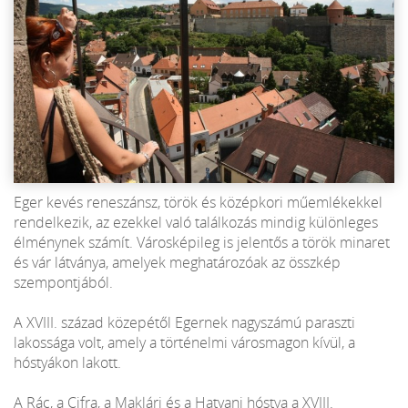
Eger kevés reneszánsz, török és középkori műemlékekkel
rendelkezik, az ezekkel való találkozás mindig különleges
élménynek számít. Városképileg is jelentős a török minaret
és vár látványa, amelyek meghatározóak az összkép
szempontjából.
A XVIII. század közepétől Egernek nagyszámú paraszti
lakossága volt, amely a történelmi városmagon kívül, a
hóstyákon lakott.
A Rác, a Cifra, a Maklári és a Hatvani hóstya a XVIII.