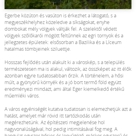
Egerbe közúton és vasúton is érkezhet a látogató, s a
megyeszékhelyhez közeledve a síkságokat, enyhe
dombokat mély völgyek váltják fel. A szelektől védett
völgyek szőlőkarói mögött feltűnnek az egri tornyok és a
jellegzetes épületek: elsősorban a Bazilika és a Líceum
hatalmas tömbjeinek sziluettje.
Hosszas fejlődés után alakult ki a városkép, s a település
természetesen ma is alakul, változik, az összképet az itt élők
azonban egyre tudatosabban őrzik. A történelem, a hősi
múlt, a gyönyörű környék és a jó bort termő föld együtt
eredményezi mindazt, ami által Eger kiemelkedő értékű
műemléki város.
A város egyéniségét kutatva tudatosan is elemezhetjük azt a
hatást, amelyet már rövid itt tartózkodás után
megérezhetünk. Az építészeti megjelenése hol
nagyvonalúságával, hol pedig intimitásával fog meg. A
hangulat egyszer hősies és lenyűgöző, máskor egyszerű és