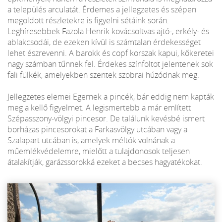
a település arculatát. Érdemes a jellegzetes és szépen
megoldott részletekre is figyelni sétáink során.
Leghíresebbek Fazola Henrik kovácsoltvas ajtó-, erkély- és
ablakcsodái, de ezeken kívül is számtalan érdekességet
lehet észrevenni. A barokk és copf korszak kapui, kőkeretei
nagy számban tűnnek fel. Érdekes színfoltot jelentenek sok
fali fülkék, amelyekben szentek szobrai húzódnak meg.
Jellegzetes elemei Egernek a pincék, bár eddig nem kapták
meg a kellő figyelmet. A legismertebb a már említett
Szépasszony-völgyi pincesor. De találunk kevésbé ismert
borházas pincesorokat a Farkasvölgy utcában vagy a
Szalapart utcában is, amelyek méltók volnának a
műemlékvédelemre, mielőtt a tulajdonosok teljesen
átalakítják, garázssorokká ezeket a becses hagyatékokat.