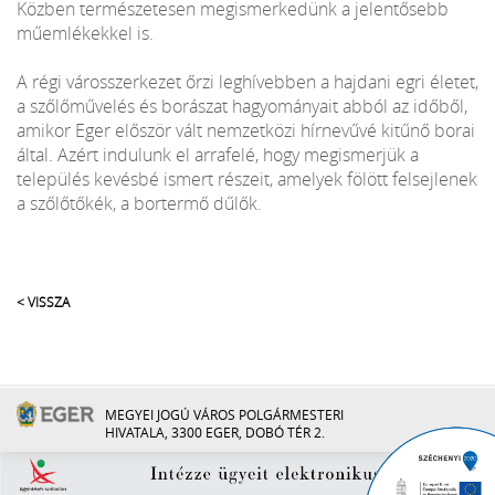
Közben természetesen megismerkedünk a jelentősebb
műemlékekkel is.
A régi városszerkezet őrzi leghívebben a hajdani egri életet,
a szőlőművelés és borászat hagyományait abból az időből,
amikor Eger először vált nemzetközi hírnevűvé kitűnő borai
által. Azért indulunk el arrafelé, hogy megismerjük a
település kevésbé ismert részeit, amelyek fölött felsejlenek
a szőlőtőkék, a bortermő dűlők.
< VISSZA
MEGYEI JOGÚ VÁROS POLGÁRMESTERI
HIVATALA, 3300 EGER, DOBÓ TÉR 2.