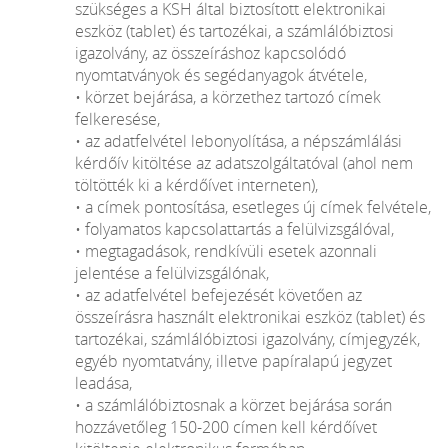
szükséges a KSH által biztosított elektronikai
eszköz (tablet) és tartozékai, a számlálóbiztosi
igazolvány, az összeíráshoz kapcsolódó
nyomtatványok és segédanyagok átvétele,
• körzet bejárása, a körzethez tartozó címek
felkeresése,
• az adatfelvétel lebonyolítása, a népszámlálási
kérdőív kitöltése az adatszolgáltatóval (ahol nem
töltötték ki a kérdőívet interneten),
• a címek pontosítása, esetleges új címek felvétele,
• folyamatos kapcsolattartás a felülvizsgálóval,
• megtagadások, rendkívüli esetek azonnali
jelentése a felülvizsgálónak,
• az adatfelvétel befejezését követően az
összeírásra használt elektronikai eszköz (tablet) és
tartozékai, számlálóbiztosi igazolvány, címjegyzék,
egyéb nyomtatvány, illetve papíralapú jegyzet
leadása,
• a számlálóbiztosnak a körzet bejárása során
hozzávetőleg 150-200 címen kell kérdőívet