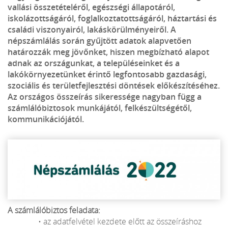
vallási összetételéről, egészségi állapotáról,
iskolázottságáról, foglalkoztatottságáról, háztartási és
családi viszonyairól, lakáskörülményeiről. A
népszámlálás során gyűjtött adatok alapvetően
határozzák meg jövőnket, hiszen megbízható alapot
adnak az országunkat, a településeinket és a
lakókörnyezetünket érintő legfontosabb gazdasági,
szociális és területfejlesztési döntések előkészítéséhez.
Az országos összeírás sikeressége nagyban függ a
számlálóbiztosok munkájától, felkészültségétől,
kommunikációjától.
A számlálóbiztos feladata:
• az adatfelvétel kezdete előtt az összeíráshoz