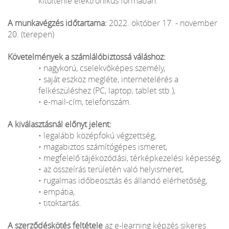
kitöltenie elektronikus formában.
A munkavégzés időtartama:
2022. október 17. - november
20. (terepen)
Követelmények a számlálóbiztossá váláshoz:
• nagykorú, cselekvőképes személy,
• saját eszköz megléte, internetelérés a
felkészüléshez (PC, laptop, tablet stb.),
• e-mail-cím, telefonszám.
A kiválasztásnál előnyt jelent:
• legalább középfokú végzettség,
• magabiztos számítógépes ismeret,
• megfelelő tájékozódási, térképkezelési képesség,
• az összeírás területén való helyismeret,
• rugalmas időbeosztás és állandó elérhetőség,
• empátia,
• titoktartás.
A szerződéskötés feltétele
az e-learning képzés sikeres