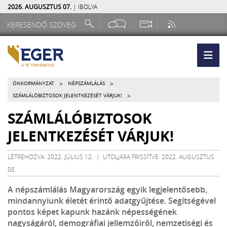
2026. AUGUSZTUS 07.
| IBOLYA
>
>
ÖNKORMÁNYZAT
NÉPSZÁMLÁLÁS
>
SZÁMLÁLÓBIZTOSOK JELENTKEZÉSÉT VÁRJUK!
SZÁMLÁLÓBIZTOSOK
JELENTKEZÉSÉT VÁRJUK!
LÉTREHOZVA: 2022. JÚLIUS 12. | UTOLJÁRA FRISSÍTVE: 2022. AUGUSZTUS
08.
A népszámlálás Magyarország egyik legjelentősebb,
mindannyiunk életét érintő adatgyűjtése. Segítségével
pontos képet kapunk hazánk népességének
nagyságáról, demográfiai jellemzőiről, nemzetiségi és