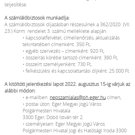
teljesítése.
A számlálóbiztosok munkadíja:
A számlálóbiztosok díjazásban részesülnek a 362/2020. (VII.
23.) Korm. rendelet 3. számú melléklete alapján:
• kapcsolatfelvétel, címellenőrzés, aktualizálás
tekintetében címenként: 350 Ft,
• egyéb szervezés – címenként: 920 Ft,
• összeírás körébe tartozó címenként: 380 Ft,
• összeírt személyenként: 730 Ft,
• felkészülési és kapcsolattartási díjként: 25.000 Ft.
A kitöltött jelentkezési lapot 2022. augusztus 15-ig várjuk az
alábbi módon:
• e-mailben:
nepszamlalas@ph.eger.hu
címen,
• postai úton: Eger Megyei Jogú Város
Polgármesteri Hivatala
3300 Eger, Dobó István tér 2.
• személyesen: Eger Megyei Jogú Város
Polgármesteri Hivatal Jogi és Hatósági Iroda 3300