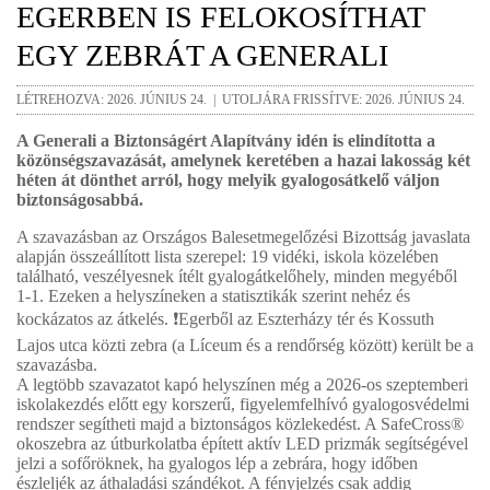
EGERBEN IS FELOKOSÍTHAT
EGY ZEBRÁT A GENERALI
LÉTREHOZVA: 2026. JÚNIUS 24. | UTOLJÁRA FRISSÍTVE: 2026. JÚNIUS 24.
A Generali a Biztonságért Alapítvány idén is elindította a
közönségszavazását, amelynek keretében a hazai lakosság két
héten át dönthet arról, hogy melyik gyalogosátkelő váljon
biztonságosabbá.
A szavazásban az Országos Balesetmegelőzési Bizottság javaslata
alapján összeállított lista szerepel: 19 vidéki, iskola közelében
található, veszélyesnek ítélt gyalogátkelőhely, minden megyéből
1-1. Ezeken a helyszíneken a statisztikák szerint nehéz és
kockázatos az átkelés. ❗Egerből az Eszterházy tér és Kossuth
Lajos utca közti zebra (a Líceum és a rendőrség között) került be a
szavazásba.
A legtöbb szavazatot kapó helyszínen még a 2026-os szeptemberi
iskolakezdés előtt egy korszerű, figyelemfelhívó gyalogosvédelmi
rendszer segítheti majd a biztonságos közlekedést. A SafeCross®
okoszebra az útburkolatba épített aktív LED prizmák segítségével
jelzi a sofőröknek, ha gyalogos lép a zebrára, hogy időben
észleljék az áthaladási szándékot. A fényjelzés csak addig