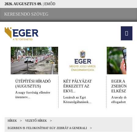
2026. AUGUSZTUS 09.
| EMŐD
ÚTÉPÍTÉSI HÍRADÓ
KÉT PÁLYÁZAT
EGER A
(AUGUSZTUS)
ÉRKEZETT AZ
ZSEBÜNKBEN
EKVI...
ELKÉSZÜLT A.
A nagy forróság ellenére
ütemterv...
Lezárult az Egri
A tavaly decembe
Közszolgáltatások...
elfogadott Kulturál
>
>
HÍREK
VEZETŐ HÍREK
>
EGERBEN IS FELOKOSÍTHAT EGY ZEBRÁT A GENERALI