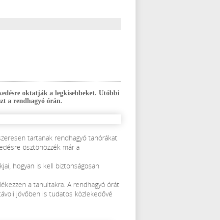
kedésre oktatják a legkisebbeket. Utóbbi
szt a rendhagyó órán.
dszeresen tartanak rendhagyó tanórákat
kedésre ösztönözzék már a
kjai, hogyan is kell biztonságosan
lékezzen a tanultakra. A rendhagyó órát
 távoli jövőben is tudatos közlekedővé