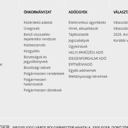
ÖNKORMÁNYZAT
ADÓÜGYEK
VÁLASZT
Közérdekű adatok
Elektronikus ügyintézés
Választás
Üvegzseb
Hírek, aktualitások
Választás
Belső visszaélés-
Tájékoztatók
2026. évi
bejelentési rendszer
Jogszabályok
Korábbi 
Közbeszerzés
Ügyleírások
Közgyűlés
HELYI IPARŰZÉSI ADÓ
Bizottságok és
IDEGENFORGALMI ADÓ
jegyzőkönyveik
at
ÉPÍTMÉNYADÓ
Bizottsági ülések
Egyéb adónemek
Polgármesteri rendeletek
Méltányossági kérelmek
Polgármesteri
határozatok
Polgármesteri döntések
MEGYEI JOGÚ VÁROS POLGÁRMESTERI HIVATALA, 3300 EGER, DOBÓ TÉR