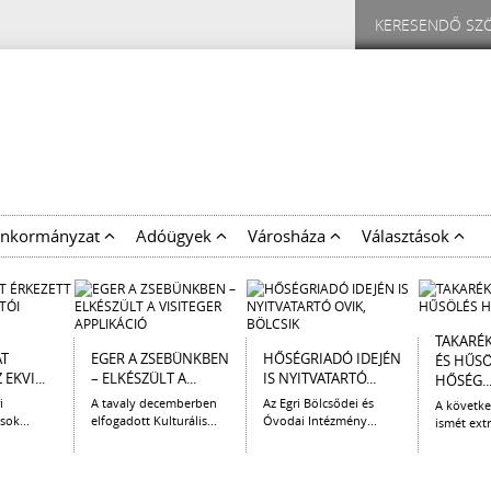
nkormányzat
Adóügyek
Városháza
Választások
TAKARÉ
AT
EGER A ZSEBÜNKBEN
HŐSÉGRIADÓ IDEJÉN
ÉS HŰS
EKVI...
– ELKÉSZÜLT A...
IS NYITVATARTÓ...
HŐSÉG..
i
A tavaly decemberben
Az Egri Bölcsődei és
A követk
sok...
elfogadott Kulturális...
Óvodai Intézmény...
ismét extr