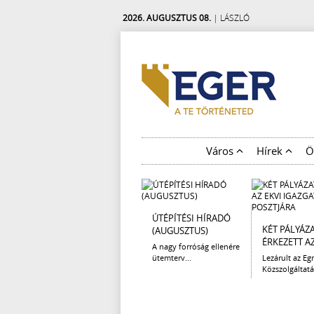
2026. AUGUSZTUS 08.
| LÁSZLÓ
Város
Hírek
Ö
ÚTÉPÍTÉSI HÍRADÓ
KÉT PÁLYÁZ
(AUGUSZTUS)
ÉRKEZETT AZ 
A nagy forróság ellenére
ütemterv...
Lezárult az Egr
Közszolgáltatá