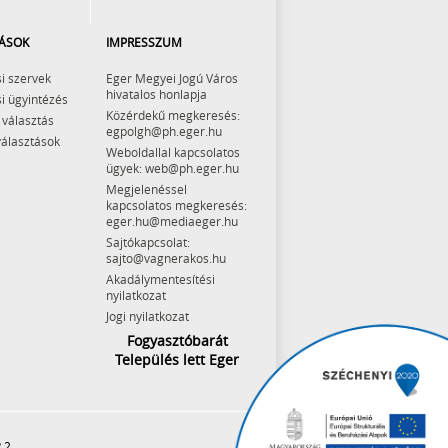
ÁSOK
IMPRESSZUM
i szervek
Eger Megyei Jogú Város
hivatalos honlapja
i ügyintézés
Közérdekű megkeresés:
 választás
egpolgh@ph.eger.hu
választások
Weboldallal kapcsolatos
ügyek: web@ph.eger.hu
Megjelenéssel
kapcsolatos megkeresés:
eger.hu@mediaeger.hu
Sajtókapcsolat:
sajto@vagnerakos.hu
Akadálymentesítési
nyilatkozat
Jogi nyilatkozat
Fogyasztóbarát
Település lett Eger
 2.