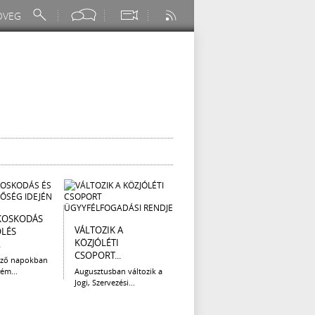
KOSKODÁS
I. FOKÚ
ÚTÉP
VÁLTOZIK A
ÖLÉS
VÍZKORLÁTOZÁS
(AUG
KÖZJÓLÉTI
.
EGER...
Az el
CSOPORT...
legna
ező napokban
Eger Megyei Jogú Város
ém...
Augusztusban változik a
Polgármestere, a...
Jogi, Szervezési...