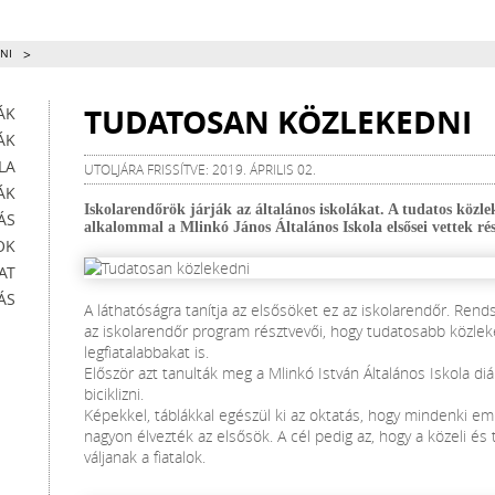
>
NI
TUDATOSAN KÖZLEKEDNI
ÁK
ÁK
LA
UTOLJÁRA FRISSÍTVE: 2019. ÁPRILIS 02.
ÁK
Iskolarendőrök járják az általános iskolákat. A tudatos közle
ÁS
alkalommal a Mlinkó János Általános Iskola elsősei vettek ré
OK
AT
ÁS
A láthatóságra tanítja az elsősöket ez az iskolarendőr. Ren
az iskolarendőr program résztvevői, hogy tudatosabb közle
legfiatalabbakat is.
Először azt tanulták meg a Mlinkó István Általános Iskola diá
biciklizni.
Képekkel, táblákkal egészül ki az oktatás, hogy mindenki em
nagyon élvezték az elsősök. A cél pedig az, hogy a közeli és
váljanak a fiatalok.