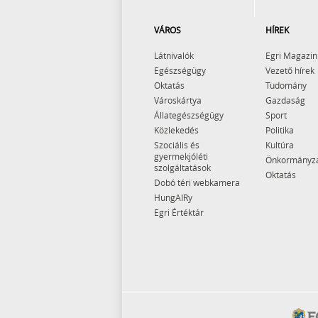
VÁROS
HÍREK
Látnivalók
Egri Magazin
Egészségügy
Vezető hírek
Oktatás
Tudomány
Városkártya
Gazdaság
Állategészségügy
Sport
Közlekedés
Politika
Szociális és
Kultúra
gyermekjóléti
Önkormányz
szolgáltatások
Oktatás
Dobó téri webkamera
HungAIRy
Egri Értéktár