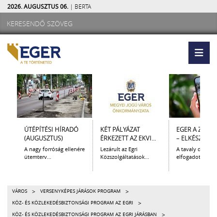
2026. AUGUSZTUS 06.
| BERTA
ÚTÉPÍTÉSI HÍRADÓ
KÉT PÁLYÁZAT
EGER A ZSEB
(AUGUSZTUS)
ÉRKEZETT AZ EKVI...
– ELKÉSZÜLT A.
A nagy forróság ellenére
Lezárult az Egri
A tavaly decem
ütemterv...
Közszolgáltatások...
elfogadott Kultur
>
>
VÁROS
VERSENYKÉPES JÁRÁSOK PROGRAM
>
KÖZ- ÉS KÖZLEKEDÉSBIZTONSÁGI PROGRAM AZ EGRI
>
KÖZ- ÉS KÖZLEKEDÉSBIZTONSÁGI PROGRAM AZ EGRI JÁRÁSBAN