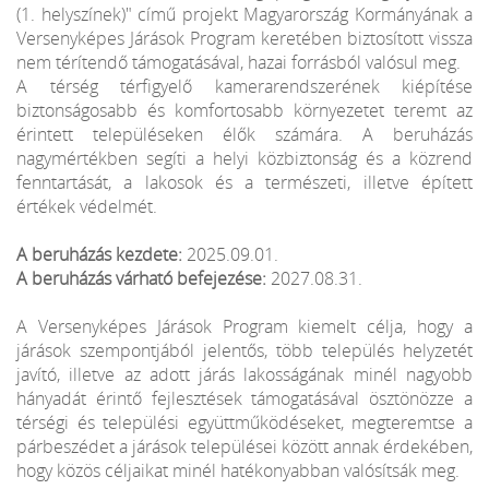
(1. helyszínek)" című projekt Magyarország Kormányának a
Versenyképes Járások Program keretében biztosított vissza
nem térítendő támogatásával, hazai forrásból valósul meg.
A térség térfigyelő kamerarendszerének kiépítése
biztonságosabb és komfortosabb környezetet teremt az
érintett településeken élők számára. A beruházás
nagymértékben segíti a helyi közbiztonság és a közrend
fenntartását, a lakosok és a természeti, illetve épített
értékek védelmét.
A beruházás kezdete:
2025.09.01.
A beruházás várható befejezése:
2027.08.31.
A Versenyképes Járások Program kiemelt célja, hogy a
járások szempontjából jelentős, több település helyzetét
javító, illetve az adott járás lakosságának minél nagyobb
hányadát érintő fejlesztések támogatásával ösztönözze a
térségi és települési együttműködéseket, megteremtse a
párbeszédet a járások települései között annak érdekében,
hogy közös céljaikat minél hatékonyabban valósítsák meg.