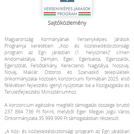
Sajtóközlemény
Magyarország Kormányának Versenyképes Járások
Programja keretében „Köz- és közlekedésbiztonsági
program az Egri járásban (1. helyszínek)" címen
Andornaktálya, Demjén, Eger, Egerbakta, Egerszalók,
Egerszólát, Felsőtárkány, Kerecsend, Nagytálya, Noszvaj,
Novaj, Maklár, Ostoros és Szarvaskő települések
önkormányzatai közösen, konzorciumi formában 2025. első
félévében fejlesztési igényt nyújtottak be a Közigazgatási és
Területfejlesztési Minisztériumhoz.
A konzorcium egészére megítélt támogatás összege bruttó
237 894 736 Ft forint, melyből Eger Megyei Jogú Város
Önkormányzata 35 999 999 Ft támogatásban részesült.
„A Köz- és közlekedésbiztonsági program az Egri járásban