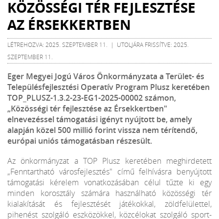
KÖZÖSSÉGI TÉR FEJLESZTÉSE
AZ ÉRSEKKERTBEN
LÉTREHOZVA: 2025. SZEPTEMBER 11. | UTOLJÁRA FRISSÍTVE: 2025.
SZEPTEMBER 11.
Eger Megyei Jogú Város Önkormányzata a Terület- és
Településfejlesztési Operatív Program Plusz keretében
TOP_PLUSZ-1.3.2-23-EG1-2025-00002 számon,
„Közösségi tér fejlesztése az Érsekkertben"
elnevezéssel támogatási igényt nyújtott be, amely
alapján közel 500 millió forint vissza nem térítendő,
európai uniós támogatásban részesült.
Az önkormányzat a TOP Plusz keretében meghirdetett
„Fenntartható városfejlesztés" című felhívásra benyújtott
támogatási kérelem vonatkozásában célul tűzte ki egy
minden korosztály számára használható közösségi tér
kialakítását és fejlesztését játékokkal, zöldfelülettel,
pihenést szolgáló eszközökkel, közcélokat szolgáló sport-