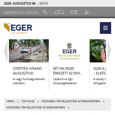
2026. AUGUSZTUS 06.
| BERTA
ÚTÉPÍTÉSI HÍRADÓ
KÉT PÁLYÁZAT
EGER A ZSEB
(AUGUSZTUS)
ÉRKEZETT AZ EKVI...
– ELKÉSZÜLT A.
A nagy forróság ellenére
Lezárult az Egri
A tavaly decem
ütemterv...
Közszolgáltatások...
elfogadott Kultur
>
>
>
VÁROS
TOP PLUSZ
KÖZÖSSÉGI TÉR FEJLESZTÉSE AZ ÉRSEKKERTBEN
>
KÖZÖSSÉGI TÉR FEJLESZTÉSE AZ ÉRSEKKERTBEN