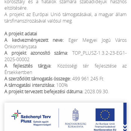
korosztály és a fiatalok számára szabadidejük hasznos
eltöltésére.
A projekt az Európai Unió támogatásával, a magyar állam
társfinanszírozásával valósul meg.
A projekt adatai
A kedvezményezett neve:
Eger Megyei Jogú Város
Önkormányzata
A projekt azonosító száma:
TOP_PLUSZ-1.3.2-23-EG1-
2025-00002
A fejlesztés tárgya:
Közösségi tér fejlesztése az
Érsekkertben
A szerződött támogatás összege:
499 961 245 Ft
A támogatási intenzitása:
100%
A projekt tervezett befejezési dátuma:
2028.09.30.