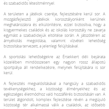
és szabadidős létesítménnyel.
A területen a játékok cseréje, fejlesztésére kerül sor. A
mozgásfejlesztő játékok korosztályonként kerülnek
meghatározásra és elkülönítésre, ezzel biztosítva, hogy a
kisgyermekes családok és az iskolás korosztály ne zavarja
egymást a szabadidejük eltöltése során. A játszótéren az
árnyékolás megoldása, valamint vízvételi lehetőség
biztosítása tervezett, a jelenlegi felújításával.
A sportolási lehetőségekre az Érsekkert déli bejárata
közelében mindösszesen egy nagyon rossz állapotú
sportpálya áll rendelkezésre, melynek felújítására is sor
kerül.
A fejlesztés megvalósításával a hangsúly a szabadidős
tevékenységekhez, a közösségi élményekhez és az
egészséges életmódhoz való hozzáférés biztosításán van. A
terület átgondolt, komplex fejlesztése révén a megújuló
közösségi tér alkalmassá válik a családok, az idősebb