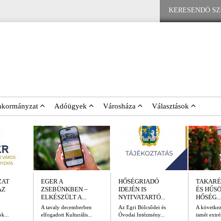
nkormányzat
Adóügyek
Városháza
Választások
ZAT
EGER A
HŐSÉGRIADÓ
TAKARÉ
AZ
ZSEBÜNKBEN –
IDEJÉN IS
ÉS HŰS
ELKÉSZÜLT A...
NYITVATARTÓ...
HŐSÉG...
A tavaly decemberben
Az Egri Bölcsődei és
A követke
k...
elfogadott Kulturális...
Óvodai Intézmény...
ismét extré