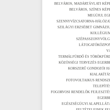
BELVÁROS, MADÁRTÁVLATI KÉP
BELVÁROS, SZÍNES KÉP
MEGÚJUL EG
SZENNYVÍZCSATORNA-HÁLÓZA
SZILÁGYI ERZSÉBET GIMNÁZI
KOLLÉGIU
SZÉPASSZONYVÖLG
LÁTOGATÓKÖZPO
V
TERMÁLFÜRDŐ ÉS TÖRÖKFÜR
KÖZÖSSÉGI TERVEZÉS EGERB
KORSZERŰ GONDOZÓI H
KIALAKÍTÁ
FOTOVOLTAIKUS RENDSZ
TELEPÍTÉ
FOGORVOSI RENDELŐK FEJLESZTÉ
EGERB
EGÉSZSÉGÜGYI ALAPELLÁT
FELTÉTELEINEK FEJ