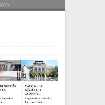
KOSKODÁS
VÁLTOZIK A
I. FOKÚ
ÚTÉ
ÖLÉS
KÖZJÓLÉTI
VÍZKORLÁTOZÁS
(AUG
CSOPORT...
EGER...
Az el
legna
ző napokban
Augusztusban változik a
Eger Megyei Jogú Város
m...
Jogi, Szervezési...
Polgármestere, a...