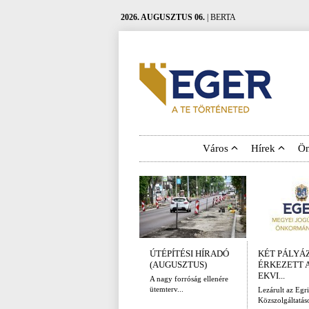
2026. AUGUSZTUS 06.
| BERTA
Város
Hírek
Ö
ÚTÉPÍTÉSI HÍRADÓ
KÉT PÁLYÁ
(AUGUSZTUS)
ÉRKEZETT 
EKVI...
A nagy forróság ellenére
ütemterv...
Lezárult az Egri
Közszolgáltatáso