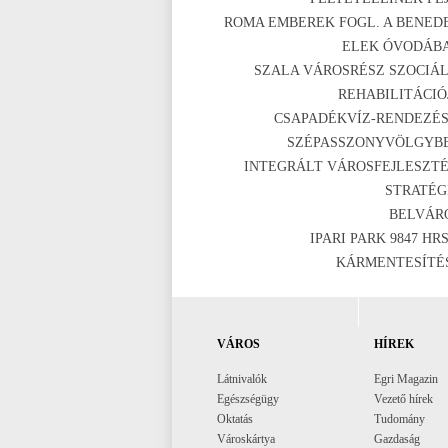
ROMA EMBEREK FOGL. A BENED
ELEK ÓVODÁB
SZALA VÁROSRÉSZ SZOCIÁL
REHABILITÁCIÓ
CSAPADÉKVÍZ-RENDEZÉS
SZÉPASSZONYVÖLGYB
INTEGRÁLT VÁROSFEJLESZTÉ
STRATÉG
BELVÁR
IPARI PARK 9847 HRS
KÁRMENTESÍTÉ
VÁROS
HÍREK
Látnivalók
Egri Magazin
Egészségügy
Vezető hírek
Oktatás
Tudomány
Városkártya
Gazdaság