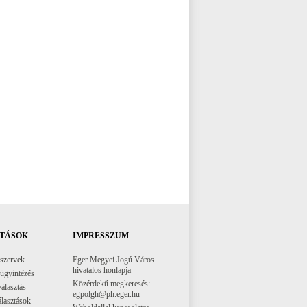
TÁSOK
IMPRESSZUM
 szervek
Eger Megyei Jogú Város
hivatalos honlapja
 ügyintézés
Közérdekű megkeresés:
választás
egpolgh@ph.eger.hu
lasztások