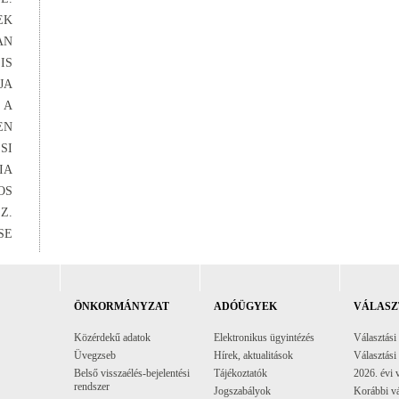
EK
AN
IS
JA
 A
EN
SI
IA
OS
Z.
SE
ÖNKORMÁNYZAT
ADÓÜGYEK
VÁLASZ
Közérdekű adatok
Elektronikus ügyintézés
Választási
Üvegzseb
Hírek, aktualitások
Választási
Belső visszaélés-bejelentési
Tájékoztatók
2026. évi 
rendszer
Jogszabályok
Korábbi vá