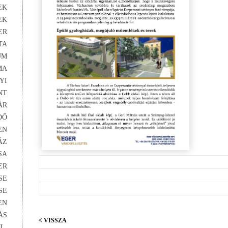
EK
EK
ER
TA
UM
MA
YI
NT
ÁR
DŐ
EN
ÁZ
SA
ER
SE
SE
EN
ÁS
< VISSZA
L.