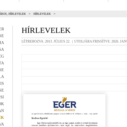
>
>
ÁROS, HÍRLEVELEK
HÍRLEVELEK
HÍRLEVELEK
ER
SE
LÉTREHOZVA: 2013. JÚLIUS 22. | UTOLJÁRA FRISSÍTVE: 2026. JAN
IA
SA
ÉG
TA
SE
LA
IS
SE
SI
OK
AN
EK
VA