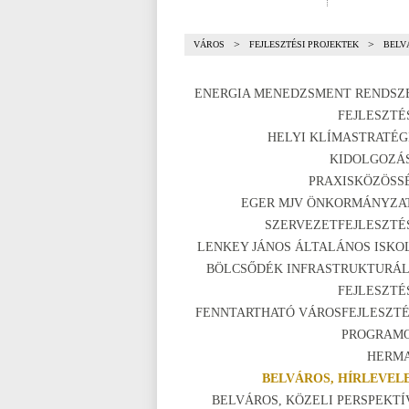
>
>
VÁROS
FEJLESZTÉSI PROJEKTEK
BELV
ENERGIA MENEDZSMENT RENDSZ
FEJLESZTÉ
HELYI KLÍMASTRATÉG
KIDOLGOZÁ
PRAXISKÖZÖSS
EGER MJV ÖNKORMÁNYZA
SZERVEZETFEJLESZTÉ
LENKEY JÁNOS ÁLTALÁNOS ISKO
BÖLCSŐDÉK INFRASTRUKTURÁL
FEJLESZTÉ
FENNTARTHATÓ VÁROSFEJLESZTÉ
PROGRAM
HERM
BELVÁROS, HÍRLEVEL
BELVÁROS, KÖZELI PERSPEKTÍ