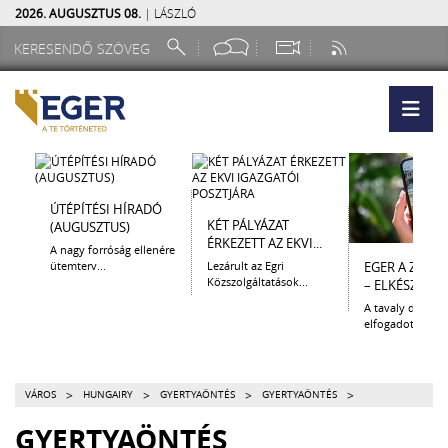
2026. AUGUSZTUS 08.
| LÁSZLÓ
ÚTÉPÍTÉSI HÍRADÓ
KÉT PÁLYÁZAT
(AUGUSZTUS)
ÉRKEZETT AZ EKVI...
A nagy forróság ellenére
ütemterv...
Lezárult az Egri
EGER A ZSEB
Közszolgáltatások...
– ELKÉSZÜLT A.
A tavaly decem
elfogadott Kultur
>
>
>
>
VÁROS
HUNGAIRY
GYERTYAÖNTÉS
GYERTYAÖNTÉS
GYERTYAÖNTÉS