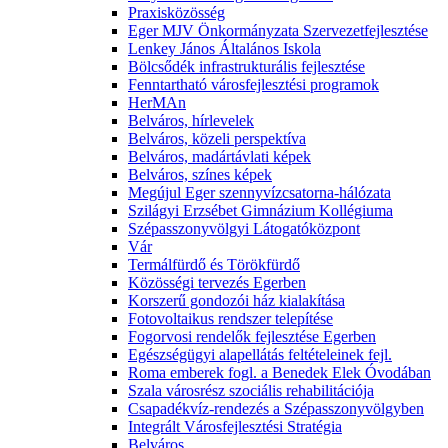
Praxisközösség
Eger MJV Önkormányzata Szervezetfejlesztése
Lenkey János Általános Iskola
Bölcsődék infrastrukturális fejlesztése
Fenntartható városfejlesztési programok
HerMAn
Belváros, hírlevelek
Belváros, közeli perspektíva
Belváros, madártávlati képek
Belváros, színes képek
Megújul Eger szennyvízcsatorna-hálózata
Szilágyi Erzsébet Gimnázium Kollégiuma
Szépasszonyvölgyi Látogatóközpont
Vár
Termálfürdő és Törökfürdő
Közösségi tervezés Egerben
Korszerű gondozói ház kialakítása
Fotovoltaikus rendszer telepítése
Fogorvosi rendelők fejlesztése Egerben
Egészségügyi alapellátás feltételeinek fejl.
Roma emberek fogl. a Benedek Elek Óvodában
Szala városrész szociális rehabilitációja
Csapadékvíz-rendezés a Szépasszonyvölgyben
Integrált Városfejlesztési Stratégia
Belváros