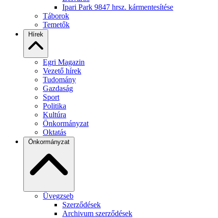
Ipari Park 9847 hrsz. kármentesítése
Táborok
Temetők
Hírek
Egri Magazin
Vezető hírek
Tudomány
Gazdaság
Sport
Politika
Kultúra
Önkormányzat
Oktatás
Önkormányzat
Üvegzseb
Szerződések
Archivum szerződések