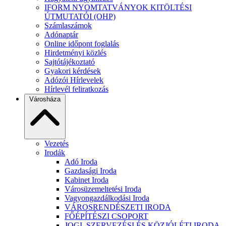
IFORM NYOMTATVÁNYOK KITÖLTÉSI
ÚTMUTATÓI (OHP)
Számlaszámok
Adónaptár
Online időpont foglalás
Hirdetményi közlés
Sajtótájékoztató
Gyakori kérdések
Adózói Hírlevelek
Hírlevél feliratkozás
Városháza
Vezetés
Irodák
Adó Iroda
Gazdasági Iroda
Kabinet Iroda
Városüzemeltetési Iroda
Vagyongazdálkodási Iroda
VÁROSRENDÉSZETI IRODA
FŐÉPÍTÉSZI CSOPORT
JOGI, SZERVEZÉSI ÉS KÖZJÓLÉTI IRODA