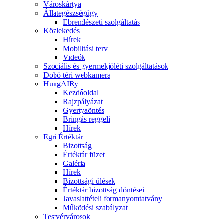
Városkártya
Állategészségügy
Ebrendészeti szolgáltatás
Közlekedés
Hírek
Mobilitási terv
Videók
Szociális és gyermekjóléti szolgáltatások
Dobó téri webkamera
HungAIRy
Kezdőoldal
Rajzpályázat
Gyertyaöntés
Bringás reggeli
Hírek
Egri Értéktár
Bizottság
Értéktár füzet
Galéria
Hírek
Bizottsági ülések
Értéktár bizottság döntései
Javaslattételi formanyomtatvány
Működési szabályzat
Testvérvárosok