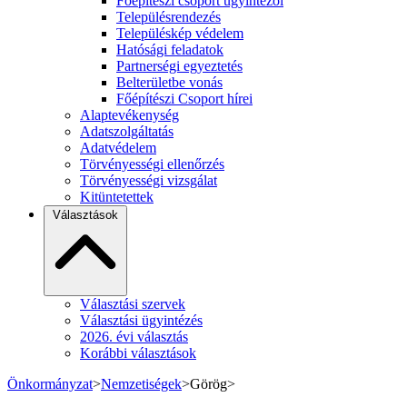
Főépítészi csoport ügyintézői
Településrendezés
Településkép védelem
Hatósági feladatok
Partnerségi egyeztetés
Belterületbe vonás
Főépítészi Csoport hírei
Alaptevékenység
Adatszolgáltatás
Adatvédelem
Törvényességi ellenőrzés
Törvényességi vizsgálat
Kitüntetettek
Választások
Választási szervek
Választási ügyintézés
2026. évi választás
Korábbi választások
Önkormányzat
>
Nemzetiségek
>
Görög
>