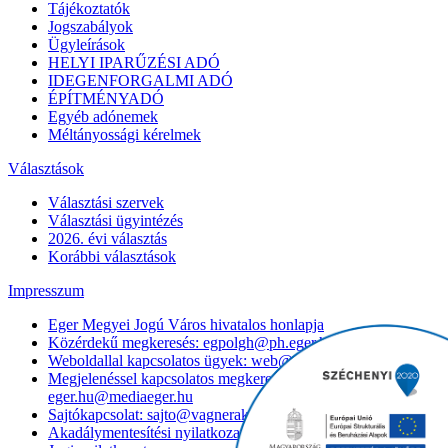
Tájékoztatók
Jogszabályok
Ügyleírások
HELYI IPARŰZÉSI ADÓ
IDEGENFORGALMI ADÓ
ÉPÍTMÉNYADÓ
Egyéb adónemek
Méltányossági kérelmek
Választások
Választási szervek
Választási ügyintézés
2026. évi választás
Korábbi választások
Impresszum
Eger Megyei Jogú Város hivatalos honlapja
Közérdekű megkeresés: egpolgh@ph.eger.hu
Weboldallal kapcsolatos ügyek: web@ph.eger.hu
Megjelenéssel kapcsolatos megkeresés:
eger.hu@mediaeger.hu
Sajtókapcsolat: sajto@vagnerakos.hu
Akadálymentesítési nyilatkozat