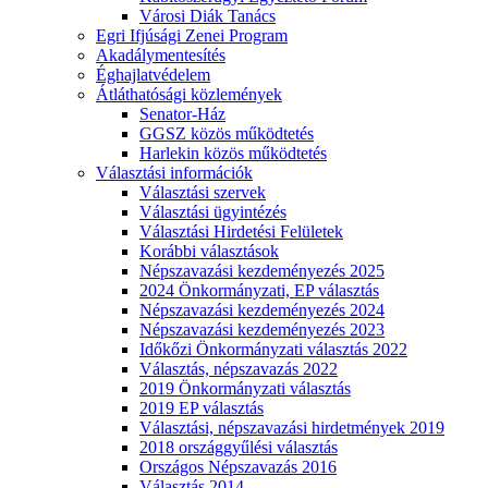
Városi Diák Tanács
Egri Ifjúsági Zenei Program
Akadálymentesítés
Éghajlatvédelem
Átláthatósági közlemények
Senator-Ház
GGSZ közös működtetés
Harlekin közös működtetés
Választási információk
Választási szervek
Választási ügyintézés
Választási Hirdetési Felületek
Korábbi választások
Népszavazási kezdeményezés 2025
2024 Önkormányzati, EP választás
Népszavazási kezdeményezés 2024
Népszavazási kezdeményezés 2023
Időkőzi Önkormányzati választás 2022
Választás, népszavazás 2022
2019 Önkormányzati választás
2019 EP választás
Választási, népszavazási hirdetmények 2019
2018 országgyűlési választás
Országos Népszavazás 2016
Választás 2014