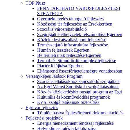
TOP Plusz
FENNTARTHATÓ VÁROSFEJLESZTÉSI
STRATÉGIA
Gyermeknevelés támogató fejlesztés
Közösségi tér fejlesztése az Érsekkertben
Szociális városrehabilitáció
Szegregált élethelyzetek felszámolása Egerben
Közlekedési átszállási pont fejlesztése
Természetjáró infrastruktúra fejlesztése
Humán fejlesztések Egerben
Belterületi utak fejlesztése Egerben
Termál- és Strandfürdő komplex fejlesztése
Piactér felújítása Egerben
Eljárásrend összeférhetetlenségre vonatkozóan
Versenyképes Járások Program
Szociális ellátásokhoz kapcsolódó szolgáltatá
Az Egri Városi Sportiskola szolgáltatásainak
Köz- és közlekedésbiztonsági program az Egri
Kulturális és közművelődési programok
EVSI szolgáltatásainak biztosítása
Egri vár fejlesztés
Tömlöc bástya Építéstörténeti dokumentáció és
Fejlesztési projektek
Energia menedzsment rendszer fejlesztése
Helyi klímastratégia kidolgozása