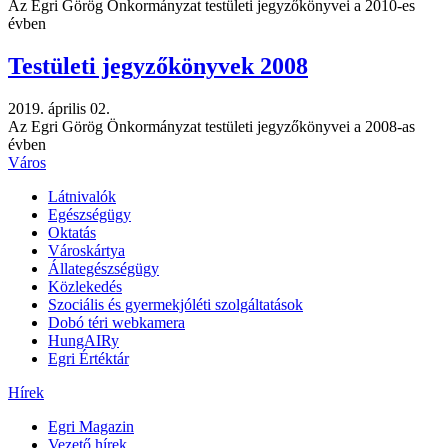
Az Egri Görög Önkormányzat testületi jegyzőkönyvei a 2010-es
évben
Testületi jegyzőkönyvek 2008
2019. április 02.
Az Egri Görög Önkormányzat testületi jegyzőkönyvei a 2008-as
évben
Város
Látnivalók
Egészségügy
Oktatás
Városkártya
Állategészségügy
Közlekedés
Szociális és gyermekjóléti szolgáltatások
Dobó téri webkamera
HungAIRy
Egri Értéktár
Hírek
Egri Magazin
Vezető hírek