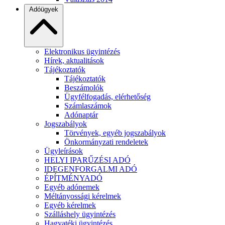
Adóügyek
Elektronikus ügyintézés
Hírek, aktualitások
Tájékoztatók
Tájékoztatók
Beszámolók
Ügyfélfogadás, elérhetőség
Számlaszámok
Adónaptár
Jogszabályok
Törvények, egyéb jogszabályok
Önkormányzati rendeletek
Ügyleírások
HELYI IPARŰZÉSI ADÓ
IDEGENFORGALMI ADÓ
ÉPÍTMÉNYADÓ
Egyéb adónemek
Méltányossági kérelmek
Egyéb kérelmek
Szálláshely ügyintézés
Hagyatéki ügyintézés