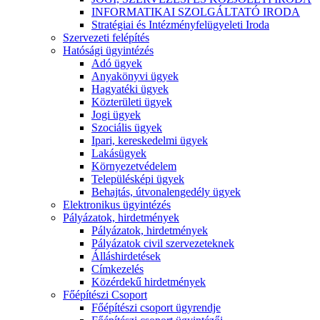
INFORMATIKAI SZOLGÁLTATÓ IRODA
Stratégiai és Intézményfelügyeleti Iroda
Szervezeti felépítés
Hatósági ügyintézés
Adó ügyek
Anyakönyvi ügyek
Hagyatéki ügyek
Közterületi ügyek
Jogi ügyek
Szociális ügyek
Ipari, kereskedelmi ügyek
Lakásügyek
Környezetvédelem
Településképi ügyek
Behajtás, útvonalengedély ügyek
Elektronikus ügyintézés
Pályázatok, hirdetmények
Pályázatok, hirdetmények
Pályázatok civil szervezeteknek
Álláshirdetések
Címkezelés
Közérdekű hirdetmények
Főépítészi Csoport
Főépítészi csoport ügyrendje