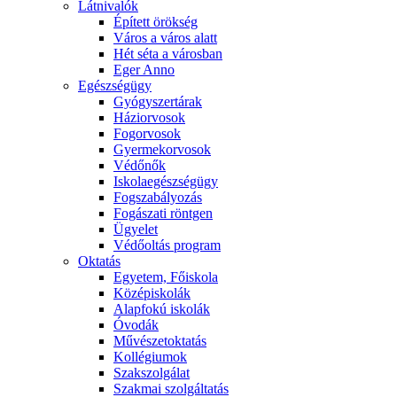
Látnivalók
Épített örökség
Város a város alatt
Hét séta a városban
Eger Anno
Egészségügy
Gyógyszertárak
Háziorvosok
Fogorvosok
Gyermekorvosok
Védőnők
Iskolaegészségügy
Fogszabályozás
Fogászati röntgen
Ügyelet
Védőoltás program
Oktatás
Egyetem, Főiskola
Középiskolák
Alapfokú iskolák
Óvodák
Művészetoktatás
Kollégiumok
Szakszolgálat
Szakmai szolgáltatás