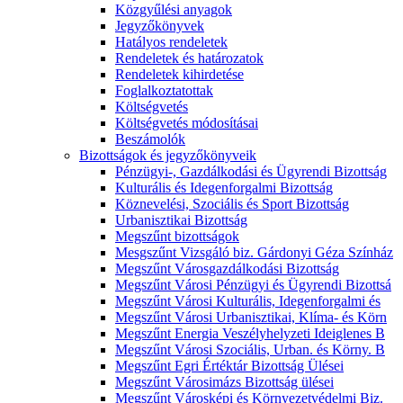
Közgyűlési anyagok
Jegyzőkönyvek
Hatályos rendeletek
Rendeletek és határozatok
Rendeletek kihirdetése
Foglalkoztatottak
Költségvetés
Költségvetés módosításai
Beszámolók
Bizottságok és jegyzőkönyveik
Pénzügyi-, Gazdálkodási és Ügyrendi Bizottság
Kulturális és Idegenforgalmi Bizottság
Köznevelési, Szociális és Sport Bizottság
Urbanisztikai Bizottság
Megszűnt bizottságok
Mesgszűnt Vizsgáló biz. Gárdonyi Géza Színház
Megszűnt Városgazdálkodási Bizottság
Megszűnt Városi Pénzügyi és Ügyrendi Bizottsá
Megszűnt Városi Kulturális, Idegenforgalmi és
Megszűnt Városi Urbanisztikai, Klíma- és Körn
Megszűnt Energia Veszélyhelyzeti Ideiglenes B
Megszűnt Városi Szociális, Urban. és Körny. B
Megszűnt Egri Értéktár Bizottság Ülései
Megszűnt Városimázs Bizottság ülései
Megszűnt Városképi és Környezetvédelmi Biz.