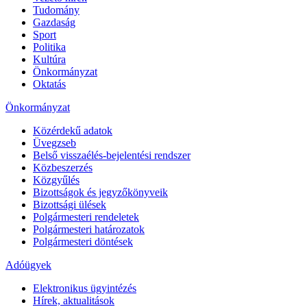
Tudomány
Gazdaság
Sport
Politika
Kultúra
Önkormányzat
Oktatás
Önkormányzat
Közérdekű adatok
Üvegzseb
Belső visszaélés-bejelentési rendszer
Közbeszerzés
Közgyűlés
Bizottságok és jegyzőkönyveik
Bizottsági ülések
Polgármesteri rendeletek
Polgármesteri határozatok
Polgármesteri döntések
Adóügyek
Elektronikus ügyintézés
Hírek, aktualitások