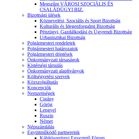
Megszűnt VÁROSI SZOCIÁLIS ÉS
CSALÁDÜGYI BIZ.
Bizottsági ülések
Köznevelési, Szociális és Sport Bizottság
Kulturális és Idegenforgalmi Bizottság
Pénzügyi, Gazdálkodási és Ügyrendi Bizottság
Urbanisztikai Bizottság
Polgármesteri rendeletek
Polgármesteri határozatok
Polgármesteri döntések
Önkormányzati társaságok
Kistérségi társulás
Önkormányzati alapítványok
Költségvetési szervek
Közszolgáltatás
Koncepciók
Nemzetiségek
Cigány
Görög
Lengyel
Ruszin
Német
Népszámlálás
Együttműködő partnereink
Kábítószerügyi Egyeztető Fórum