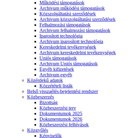
Működési támogatások
Archivum működési támogatások
Közszolgáltatási szerződések
Archivum közszolgáltatási szerződések
Felhalmozási támogatások
Archivum felhalmozási támogatások
Iparosított technológia
Archivum iparosított technológia
Kereskedelmi tevékenységek
Archivum kereskedelmi tevékenységek
Uniós támogatások
Archivum Uniós támogatások
Egyéb kifizetések
Archivum egyéb
Közérdekű adatok
Közzétételi listák
Belső visszaélés-bejelentési rendszer
Közbeszerzés
Bizottság
Közbeszerzési terv
Dokumentumok 2025
Dokumentumok 2026
Közbeszerzési felhívások
Közgyűlés
Képviselők