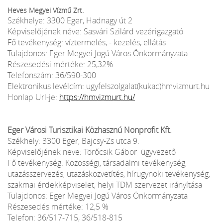
Heves Megyei Vízmű Zrt.
Székhelye: 3300 Eger, Hadnagy út 2
Képviselőjének néve: Sasvári Szilárd vezérigazgató
Fő tevékenység: víztermelés, - kezelés, ellátás
Tulajdonos: Eger Megyei Jogú Város Önkormányzata
Részesedési mértéke: 25,32%
Telefonszám: 36/590-300
Elektronikus levélcím: ugyfelszolgalat(kukac)hmvizmurt.hu
Honlap Url-je:
https://hmvizmurt.hu/
Eger Városi Turisztikai Közhasznú Nonprofit Kft.
Székhely: 3300 Eger, Bajcsy-Zs utca 9.
Képviselőjének neve: Törőcsik Gábor ügyvezető
Fő tevékenység: Közösségi, társadalmi tevékenység,
utazásszervezés, utazásközvetítés, hírügynöki tevékenység,
szakmai érdekképviselet, helyi TDM szervezet irányítása
Tulajdonos: Eger Megyei Jogú Város Önkormányzata
Részesedés mértéke: 12,5 %
Telefon: 36/517-715, 36/518-815