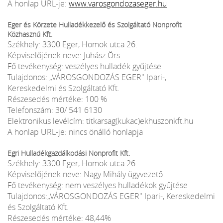
A honlap URL-je:
www.varosgondozaseger.hu
Eger és Körzete Hulladékkezelő és Szolgáltató Nonprofit
Közhasznú Kft.
Székhely: 3300 Eger, Homok utca 26.
Képviselőjének neve: Juhász Örs
Fő tevékenység: veszélyes hulladék gyűjtése
Tulajdonos: „VÁROSGONDOZÁS EGER" Ipari-,
Kereskedelmi és Szolgáltató Kft.
Részesedés mértéke: 100 %
Telefonszám: 30/ 541 6130
Elektronikus levélcím: titkarsag(kukac)ekhuszonkft.hu
A honlap URL-je: nincs önálló honlapja
Egri Hulladékgazdálkodási Nonprofit Kft.
Székhely: 3300 Eger, Homok utca 26.
Képviselőjének neve: Nagy Mihály ügyvezető
Fő tevékenység: nem veszélyes hulladékok gyűjtése
Tulajdonos:„VÁROSGONDOZÁS EGER" Ipari-, Kereskedelmi
és Szolgáltató Kft.
Részesedés mértéke: 48,44%