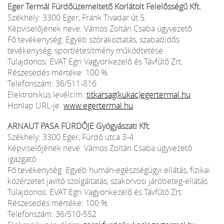
Eger Termál Fürdőüzemeltető Korlátolt Felelősségű Kft.
Székhely: 3300 Eger, Frank Tivadar út 5.
Képviselőjének neve: Vámos Zoltán Csaba ügyvezető
Fő tevékenység: Egyéb szórakoztatás, szabadidős
tevékenység, sportlétesítmény működtetése
Tulajdonos: EVAT Egri Vagyonkezelő és Távfűtő Zrt.
Részesedés mértéke: 100 %
Telefonszám: 36/511-816
Elektronikus levélcím:
titkarsag(kukac)egertermal.hu
Honlap URL-je:
www.egertermal.hu
ARNAUT PASA FÜRDŐJE Gyógyászati Kft.
Székhely: 3300 Eger, Fürdő utca 3-4.
Képviselőjének neve: Vámos Zoltán Csaba ügyvezető
igazgató
Fő tevékenység: Egyéb humán-egészségügyi ellátás, fizikai
közérzetet javító szolgáltatás, szakorvosi járóbeteg-ellátás
Tulajdonos: EVAT Egri Vagyonkezelő és Távfűtő Zrt.
Részesedés mértéke: 100 %
Telefonszám: 36/510-552