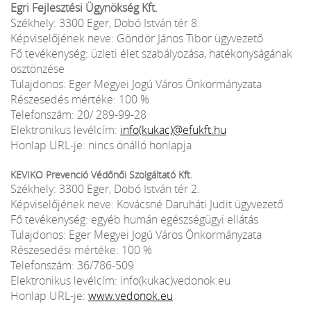
Egri Fejlesztési Ügynökség Kft.
Székhely: 3300 Eger, Dobó István tér 8.
Képviselőjének neve: Göndör János Tibor ügyvezető
Fő tevékenység: üzleti élet szabályozása, hatékonyságának
ösztönzése
Tulajdonos: Eger Megyei Jogú Város Önkormányzata
Részesedés mértéke: 100 %
Telefonszám: 20/ 289-99-28
Elektronikus levélcím:
info(kukac)@efukft.hu
Honlap URL-je: nincs önálló honlapja
KEVIKO Prevenció Védőnői Szolgáltató Kft.
Székhely: 3300 Eger, Dobó István tér 2.
Képviselőjének neve: Kovácsné Daruháti Judit ügyvezető
Fő tevékenység: egyéb humán egészségügyi ellátás
Tulajdonos: Eger Megyei Jogú Város Önkormányzata
Részesedési mértéke: 100 %
Telefonszám: 36/786-509
Elektronikus levélcím: info(kukac)vedonok.eu
Honlap URL-je:
www.vedonok.eu