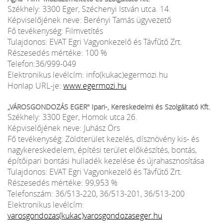
Székhely: 3300 Eger, Széchenyi István utca. 14.
Képviselőjének neve: Berényi Tamás ügyvezető
Fő tevékenység: Filmvetítés
Tulajdonos: EVAT Egri Vagyonkezelő és Távfűtő Zrt.
Részesedés mértéke: 100 %
Telefon:36/999-049
Elektronikus levélcím: info(kukac)egermozi.hu
Honlap URL-je:
www.egermozi.hu
„VÁROSGONDOZÁS EGER" Ipari-, Kereskedelmi és Szolgáltató Kft.
Székhely: 3300 Eger, Homok utca 26.
Képviselőjének neve: Juhász Örs
Fő tevékenység: Zöldterület kezelés, dísznövény kis- és
nagykereskedelem, építési terület előkészítés, bontás,
építőipari bontási hulladék kezelése és újrahasznosítása
Tulajdonos: EVAT Egri Vagyonkezelő és Távfűtő Zrt.
Részesedés mértéke: 99,953 %
Telefonszám: 36/513-220, 36/513-201, 36/513-200
Elektronikus levélcím:
varosgondozas(kukac)varosgondozaseger.hu