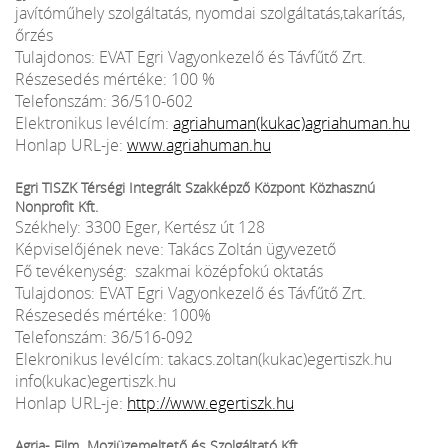
javítóműhely szolgáltatás, nyomdai szolgáltatás,takarítás,
őrzés
Tulajdonos: EVAT Egri Vagyonkezelő és Távfűtő Zrt.
Részesedés mértéke: 100 %
Telefonszám: 36/510-602
Elektronikus levélcím:
agriahuman(kukac)agriahuman.hu
Honlap URL-je:
www.agriahuman.hu
Egri TISZK Térségi Integrált Szakképző Központ Közhasznú
Nonprofit Kft.
Székhely: 3300 Eger, Kertész út 128
Képviselőjének neve: Takács Zoltán ügyvezető
Fő tevékenység: szakmai középfokú oktatás
Tulajdonos: EVAT Egri Vagyonkezelő és Távfűtő Zrt.
Részesedés mértéke: 100%
Telefonszám: 36/516-092
Elekronikus levélcím: takacs.zoltan(kukac)egertiszk.hu
info(kukac)egertiszk.hu
Honlap URL-je:
http://www.egertiszk.hu
Agria- Film Moziüzemeltető és Szolgáltató Kft.