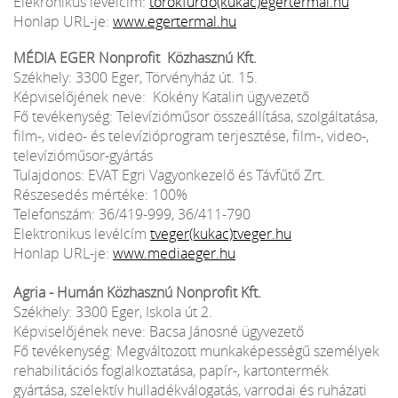
Elekronikus levélcím:
torokfurdo(kukac)egertermal.hu
Honlap URL-je:
www.egertermal.hu
MÉDIA EGER Nonprofit Közhasznú Kft.
Székhely: 3300 Eger, Törvényház út. 15.
Képviselőjének neve: Kökény Katalin ügyvezető
Fő tevékenység: Televízióműsor összeállítása, szolgáltatása,
film-, video- és televízióprogram terjesztése, film-, video-,
televízióműsor-gyártás
Tulajdonos: EVAT Egri Vagyonkezelő és Távfűtő Zrt.
Részesedés mértéke: 100%
Telefonszám: 36/419-999, 36/411-790
Elektronikus levélcím
tveger(kukac)tveger.hu
Honlap URL-je:
www.mediaeger.hu
Agria - Humán Közhasznú Nonprofit Kft.
Székhely: 3300 Eger, Iskola út 2.
Képviselőjének neve: Bacsa Jánosné ügyvezető
Fő tevékenység: Megváltozott munkaképességű személyek
rehabilitációs foglalkoztatása, papír-, kartontermék
gyártása, szelektív hulladékválogatás, varrodai és ruházati