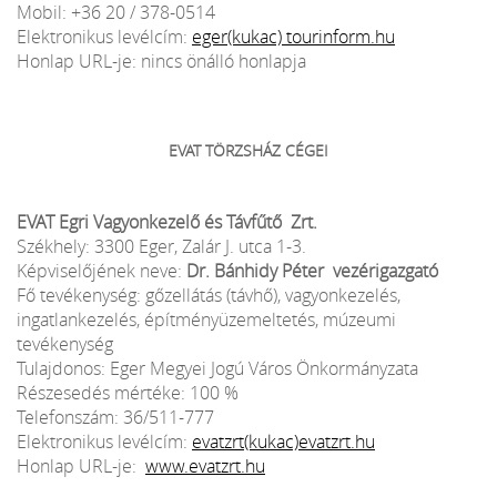
Mobil: +36 20 / 378-0514
Elektronikus levélcím:
eger(kukac) tourinform.hu
Honlap URL-je: nincs önálló honlapja
EVAT TÖRZSHÁZ CÉGEI
EVAT Egri Vagyonkezelő és Távfűtő Zrt.
Székhely: 3300 Eger, Zalár J. utca 1-3.
Képviselőjének neve:
Dr. Bánhidy Péter vezérigazgató
Fő tevékenység: gőzellátás (távhő), vagyonkezelés,
ingatlankezelés, építményüzemeltetés, múzeumi
tevékenység
Tulajdonos: Eger Megyei Jogú Város Önkormányzata
Részesedés mértéke: 100 %
Telefonszám: 36/511-777
Elektronikus levélcím:
evatzrt(kukac)evatzrt.hu
Honlap URL-je:
www.evatzrt.hu