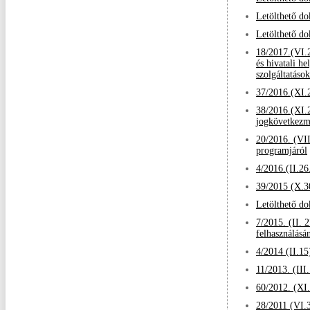
Letölthető d
Letölthető d
18/2017.(VI.23
és hivatali he
szolgáltatások
37/2016.(XI.2
38/2016.(XI.2
jogkövetkezm
20/2016. (VII
programjáról
4/2016.(II.26
39/2015 (X.30
Letölthető d
7/2015. (II. 2
felhasználásá
4/2014 (II.15
11/2013. (III
60/2012. (XI.
28/2011 (VI.