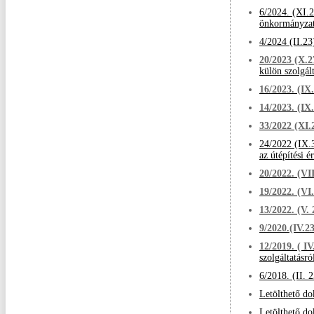
6/2024. (XI.2
önkormányzati
4/2024 (II.23
2
0/2023 (X.2
külön szolgált
16/2023. (IX
14/2023. (IX
33/2022 (XI.
24/2022 (IX.3
az útépítési é
20/2022. (VII
19/2022. (VI
13/2022. (V. 
9/2020.(IV.2
12/2019. ( IV
szolgáltatásró
6/2018. (II. 
Letölthető d
Letölthető d