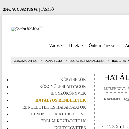
2026. AUGUSZTUS 08.
| LÁSZLÓ
Város
Hírek
Önkormányzat
A
>
>
>
ÖNKORMÁNYZAT
KÖZGYŰLÉS
HATÁLYOS RENDELETEK
HATÁLYOS 
HATÁL
KÉPVISELŐK
KÖZGYŰLÉSI ANYAGOK
LÉTREHOZVA: 20
JEGYZŐKÖNYVEK
Közzétételi eg
HATÁLYOS RENDELETEK
RENDELETEK ÉS HATÁROZATOK
RENDELETEK KIHIRDETÉSE
FOGLALKOZTATOTTAK
4/2026. (II. 
KÖLTSÉGVETÉS