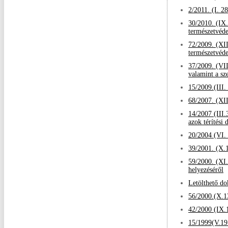
2/2011. (I. 2
30/2010. (IX.
természetvéde
72/2009. (XII.
természetvéde
37/2009. (VII
valamint a sze
15/2009.(III.
68/2007. (XII
14/2007 (III.
azok térítési d
20/2004 (VI.
39/2001. (X.1
59/2000. (XI.
helyezéséről
Letölthető d
56/2000.(X.13
42/2000 (IX.1
15/1999(V.19.