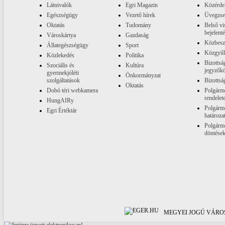
Látnivalók
Egri Magazin
Közérde
Egészségügy
Vezető hírek
Üvegzs
Oktatás
Tudomány
Belső vi
bejelent
Városkártya
Gazdaság
Közbesz
Állategészségügy
Sport
Közgyűl
Közlekedés
Politika
Bizottsá
Szociális és
Kultúra
jegyzők
gyermekjóléti
Önkormányzat
szolgáltatások
Bizottsá
Oktatás
Dobó téri webkamera
Polgárme
rendelet
HungAIRy
Polgárme
Egri Értéktár
határoza
Polgárme
döntése
MEGYEI JOGÚ VÁROS