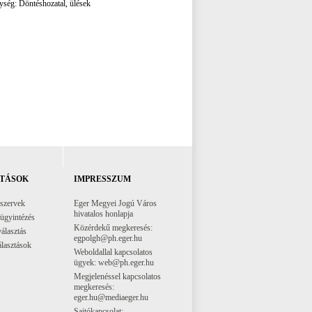
gység: Döntéshozatal, ülések
TÁSOK
IMPRESSZUM
 szervek
Eger Megyei Jogú Város
hivatalos honlapja
 ügyintézés
Közérdekű megkeresés:
választás
egpolgh@ph.eger.hu
lasztások
Weboldallal kapcsolatos
ügyek: web@ph.eger.hu
Megjelenéssel kapcsolatos
megkeresés:
eger.hu@mediaeger.hu
Sajtókapcsolat: