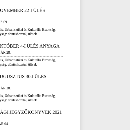
 NOVEMBER 22-I ÜLÉS
A
S 09.
is, Urbanisztikai és Kulturális Bizottság,
ység: döntéshozatal, ülések
 OKTÓBER 4-I ÜLÉS ANYAGA
UÁR 28.
is, Urbanisztikai és Kulturális Bizottság,
ység: döntéshozatal, ülések
 AUGUSZTUS 30-I ÜLÉS
A
UÁR 28.
is, Urbanisztikai és Kulturális Bizottság,
ység: döntéshozatal, ülések
SÁGI JEGYZŐKÖNYVEK 2021
R 04.