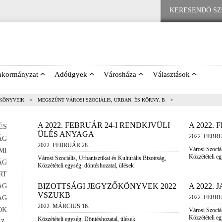
nkormányzat
Adóügyek
Városháza
Választások
>
>
ŐKÖNYVEIK
MEGSZŰNT VÁROSI SZOCIÁLIS, URBAN. ÉS KÖRNY. B
A 2022. FEBRUÁR 24-I RENDKJVÜLI
A 2022.
ÉS
ÜLÉS ANYAGA
2022. FEBR
ÁG
2022. FEBRUÁR 28.
Városi Szociál
MI
Közzétételi eg
Városi Szociális, Urbanisztikai és Kulturális Bizottság,
ÁG
Közzétételi egység: döntéshozatal, ülések
RT
BIZOTTSÁGI JEGYZŐKÖNYVEK 2022
A 2022.
ÁG
VSZUKB
2022. FEBR
ÁG
2022. MÁRCIUS 16.
OK
Városi Szociál
Közzétételi eg
Közzétételi egység: Döntéshozatal, ülések
Z.