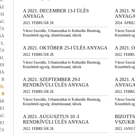
ÁZ
A 2021. DECEMBER 13-I ÜLÉS
A 2021.
SI
ANYAGA
ANYAG
ÁG
2022. FEBRUÁR 28.
2024. ÁPRILI
ÉS
Városi Szociális, Urbanisztikai és Kulturális Bizottság,
Városi Szociál
Közzétételi egység: döntéshozatal, ülések
Közzétételi eg
SÁ
S,
A 2021. OKTÓBER 25-I ÜLÉS ANYAGA
A 2021.
ÉS
2022. FEBRUÁR 28.
2022. FEBR
I,
Városi Szociális, Urbanisztikai és Kulturális Bizottság,
Városi Szociál
RN
Közzétételi egység: döntéshozatal, ülések
Közzétételi eg
IA
A 2021. SZEPTEMBER 29-I
A 2021.
 B
RENDKÍVÜLI ÜLÉS ANYAGA
ANYAG
S,
2022. FEBRUÁR 28.
2022. FEBR
 B
Városi Szociális, Urbanisztikai és Kulturális Bizottság,
Városi Szociál
ÁR
Közzétételi egység: döntéshozatal, ülések
Közzétételi eg
EI
ÁG
A 2021. AUGUSZTUS 10 -I
BIZOTT
RENDKÍVÜLI ÜLÉS ANYAGA
VSZUKB
EI
2022. FEBRUÁR 28.
2022. JANUÁ
ÉS