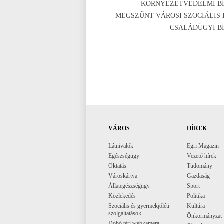
KÖRNYEZETVÉDELMI BI
MEGSZŰNT VÁROSI SZOCIÁLIS 
CSALÁDÜGYI BI
VÁROS
HÍREK
Látnivalók
Egri Magazin
Egészségügy
Vezető hírek
Oktatás
Tudomány
Városkártya
Gazdaság
Állategészségügy
Sport
Közlekedés
Politika
Szociális és gyermekjóléti
Kultúra
szolgáltatások
Önkormányzat
Dobó téri webkamera