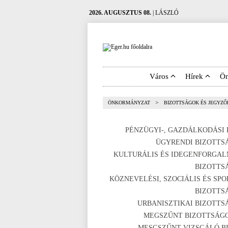
2026. AUGUSZTUS 08.
| LÁSZLÓ
Város
Hírek
Ö
>
ÖNKORMÁNYZAT
BIZOTTSÁGOK ÉS JEGYZ
PÉNZÜGYI-, GAZDÁLKODÁSI 
ÜGYRENDI BIZOTTS
KULTURÁLIS ÉS IDEGENFORGAL
BIZOTTS
KÖZNEVELÉSI, SZOCIÁLIS ÉS SPO
BIZOTTS
URBANISZTIKAI BIZOTTS
MEGSZŰNT BIZOTTSÁG
MESGSZŰNT VIZSGÁLÓ BI