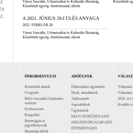
Városi Szociális, Urbanisztikai és Kulturális Bizottság,
Közzétételi e
Z.
Közzétételi egység: döntéshozatal, ülések
ÉS
Z.
A 2021. JÚNIUS 29-I ÜLÉS ANYAGA
2022. FEBRUÁR 28.
Városi Szociális, Urbanisztikai és Kulturális Bizottság,
Közzétételi egység: döntéshozatal, ülések
ÖNKORMÁNYZAT
ADÓÜGYEK
VÁLASZ
Közérdekű adatok
Elektronikus ügyintézés
Választási
Üvegzseb
Hírek, aktualitások
Választási
Belső visszaélés-bejelentési
Tájékoztatók
2026. évi 
rendszer
Jogszabályok
Korábbi vá
Közbeszerzés
Ügyleírások
Közgyűlés
HELYI IPARŰZÉSI ADÓ
Bizottságok és
IDEGENFORGALMI ADÓ
jegyzőkönyveik
ÉPÍTMÉNYADÓ
Bizottsági ülések