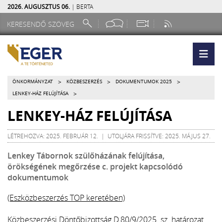
2026. AUGUSZTUS 06.
| BERTA
>
>
>
ÖNKORMÁNYZAT
KÖZBESZERZÉS
DOKUMENTUMOK 2025
>
LENKEY-HÁZ FELÚJÍTÁSA
LENKEY-HÁZ FELÚJÍTÁSA
LÉTREHOZVA: 2025. FEBRUÁR 12. | UTOLJÁRA FRISSÍTVE: 2025. MÁJUS 27.
Lenkey Tábornok szülőházának felújítása,
örökségének megőrzése c. projekt kapcsolódó
dokumentumok
(Eszközbeszerzés TOP keretében)
Közbeszerzési Döntőbizottság D.80/9/2025. sz. határozat