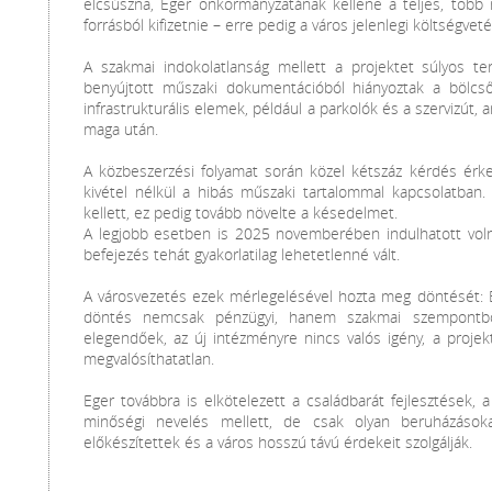
elcsúszna, Eger önkormányzatának kellene a teljes, több m
forrásból kifizetnie – erre pedig a város jelenlegi költségve
A szakmai indokolatlanság mellett a projektet súlyos ter
benyújtott műszaki dokumentációból hiányoztak a bölc
infrastrukturális elemek, például a parkolók és a szervizút,
maga után.
A közbeszerzési folyamat során közel kétszáz kérdés érkez
kivétel nélkül a hibás műszaki tartalommal kapcsolatban
kellett, ez pedig tovább növelte a késedelmet.
A legjobb esetben is 2025 novemberében indulhatott voln
befejezés tehát gyakorlatilag lehetetlenné vált.
A városvezetés ezek mérlegelésével hozta meg döntését: Eg
döntés nemcsak pénzügyi, hanem szakmai szempontból 
elegendőek, az új intézményre nincs valós igény, a projek
megvalósíthatatlan.
Eger továbbra is elkötelezett a családbarát fejlesztések,
minőségi nevelés mellett, de csak olyan beruházásoka
előkészítettek és a város hosszú távú érdekeit szolgálják.