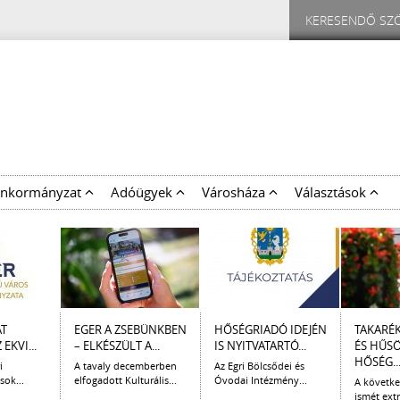
nkormányzat
Adóügyek
Városháza
Választások
AT
EGER A ZSEBÜNKBEN
HŐSÉGRIADÓ IDEJÉN
TAKARÉ
EKVI...
– ELKÉSZÜLT A...
IS NYITVATARTÓ...
ÉS HŰS
HŐSÉG..
i
A tavaly decemberben
Az Egri Bölcsődei és
sok...
elfogadott Kulturális...
Óvodai Intézmény...
A követk
ismét extr