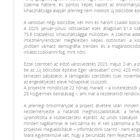
szakmai háttere, és pontos képet kapott az önkormányza
kihasználtsága alapján jelenleg nem indokolt új bölcsőde ép
A városban négy bölcsőde, két mini és három családi bölcs
A 2025. január–júliusi időszakban ezek átlagosan 91,4 szá
75,6 százalékos kihasználtsággal működtek. A szakmai ada
intézményrendszer megfelelően képes biztosítani a ki
jövőben várható demográfiai trendek és a magánbölcsőd
inkább csökkenni fog, mint nőni.
Ezzel szemben az előző városvezetés 2023. május 2-án, a pá
be az „Új bölcsőde építése Eger városában" című, 420 milli
tervezett pályázatot. A támogatási szerződés csak novembe
az engedélyezés eleve hónapokat csúszott.
A projektre mindössze 22 hónap maradt – a kivitelezéstő
28 kisgyermek beíratásáig –, ami már a kezdetektől rendkívü
A jelenlegi önkormányzat a projekt átvétele után minden
kezdeményezte a határidő meghosszabbítását, a tervezé
újraindította a közbeszerzési eljárást. Az uniós szabályo
minden tagállamnak le kell zárnia és el kell számolnia a 
projektek megvalósítását – információink szerint - nem eng
Mára egyértelművé vált, hogy a beruházás nem fejezhető be