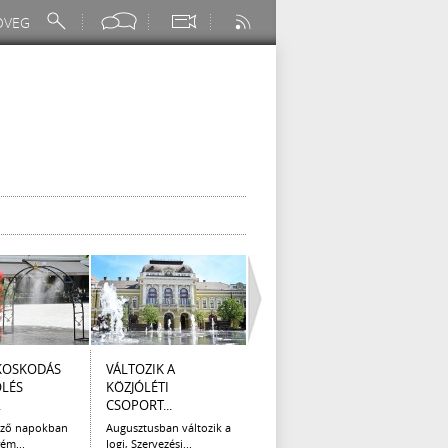
KOSKODÁS
VÁLTOZIK A
I. FOKÚ
ÚTÉP
ÖLÉS
KÖZJÓLÉTI
VÍZKORLÁTOZÁS
(AUG
.
CSOPORT...
EGER...
Az el
legna
ező napokban
Augusztusban változik a
Eger Megyei Jogú Város
ém...
Jogi, Szervezési...
Polgármestere, a...