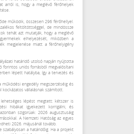
t arról is, hogy a meglévő férőhelyek
ítése.
őde működik, összesen 296 férőhellyel.
zalékos feltöltöttséggel, de mindössze
tok tehát azt mutatják, hogy a meglévő
sgyermekek elhelyezését, miközben a
ék megjelenése miatt a férőhelyigény
lyázati határidő utolsó napján nyújtotta
ó forintos uniós forrásból megvalósítani
rben lépett hatályba, így a tervezés és
l a működési engedély megszerzéséig és
l kockázatos vállalásnak számított.
 lehetséges lépést megtett: kétszer is
si hibákat igyekezett korrigálni, és
k azonban szigorúak: 2026 augusztusáig
forrásokkal. A Nemzeti Hatóság az egyes
edheti 2026. májusánál tovább.
 szabályosan a határidőig. Ha a projekt