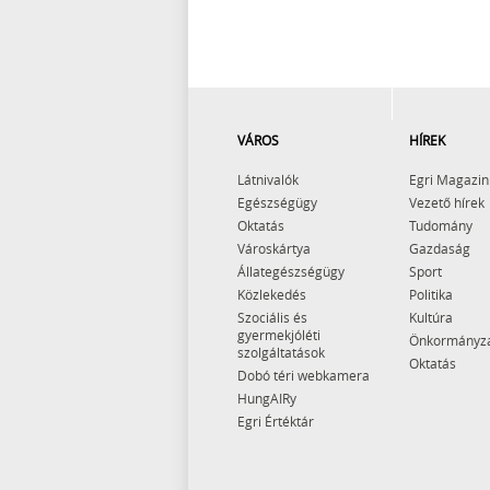
VÁROS
HÍREK
Látnivalók
Egri Magazin
Egészségügy
Vezető hírek
Oktatás
Tudomány
Városkártya
Gazdaság
Állategészségügy
Sport
Közlekedés
Politika
Szociális és
Kultúra
gyermekjóléti
Önkormányz
szolgáltatások
Oktatás
Dobó téri webkamera
HungAIRy
Egri Értéktár