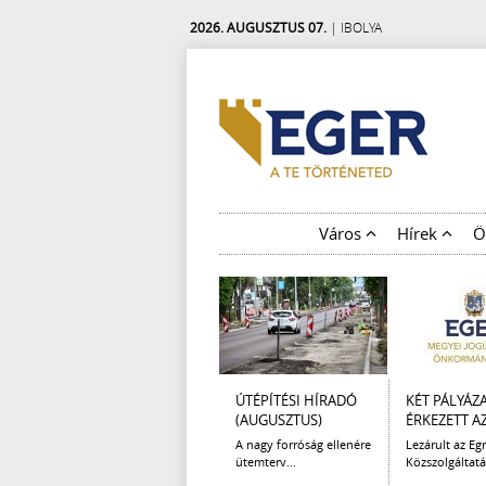
2026. AUGUSZTUS 07.
| IBOLYA
Város
Hírek
Ö
ÚTÉPÍTÉSI HÍRADÓ
KÉT PÁLYÁZ
(AUGUSZTUS)
ÉRKEZETT AZ 
A nagy forróság ellenére
Lezárult az Egr
ütemterv...
Közszolgáltatá