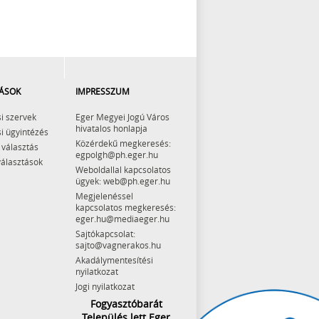
ÁSOK
IMPRESSZUM
i szervek
Eger Megyei Jogú Város
hivatalos honlapja
i ügyintézés
Közérdekű megkeresés:
 választás
egpolgh@ph.eger.hu
választások
Weboldallal kapcsolatos
ügyek: web@ph.eger.hu
Megjelenéssel
kapcsolatos megkeresés:
eger.hu@mediaeger.hu
Sajtókapcsolat:
sajto@vagnerakos.hu
Akadálymentesítési
nyilatkozat
Jogi nyilatkozat
Fogyasztóbarát
Település lett Eger