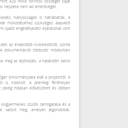
int 420 millió forintos összeget saját
tési helyzete nem ad lehetőséget.
vezési hiányosságok is hátráltatták. A
sőde működéséhez szükséges alapvető
 ami újabb engedélyezési eljárásokat vont
ett az érdeklődő kivitelezőktől, szinte
. A dokumentációt többször módosítani
a meg az építkezés, a határidőn belüli
er önkormányzata eláll a projekttől. A
is indokolt. A jelenlegi férőhelyek
t pedig hibásan előkészített és időben
 a kisgyermekes szülők támogatása és a
t valósít meg, amelyek átgondoltak,