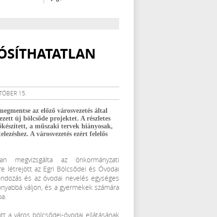
LÓSÍTHATATLAN
TÓBER 15.
egmentse az előző városvezetés által
ezett új bölcsőde projektet. A részletes
őkészített, a műszaki tervek hiányosak,
lezéshez. A városvezetés ezért felelős
an megvizsgálta az önkormányzati
 létrejött az Egri Bölcsődei és Óvodai
 gondozás és az óvodai nevelés egységes
konyabbá váljon, és a gyermekek számára
a.
t a város bölcsődei-óvodai ellátásának