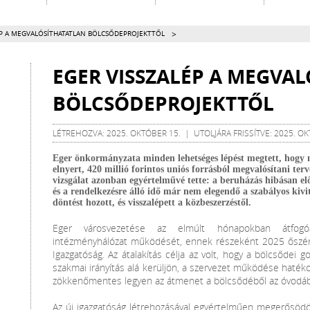
>
ÉP A MEGVALÓSÍTHATATLAN BÖLCSŐDEPROJEKTTŐL
EGER VISSZALÉP A MEGVA
BÖLCSŐDEPROJEKTTŐL
LÉTREHOZVA: 2025. OKTÓBER 15. | UTOLJÁRA FRISSÍTVE: 2025. OK
Eger önkormányzata minden lehetséges lépést megtett, hogy m
elnyert, 420 millió forintos uniós forrásból megvalósítani terv
vizsgálat azonban egyértelművé tette: a beruházás hibásan el
és a rendelkezésre álló idő már nem elegendő a szabályos kivite
döntést hozott, és visszalépett a közbeszerzéstől.
Eger városvezetése az elmúlt hónapokban átfogó
intézményhálózat működését, ennek részeként 2025 őszére
Igazgatóság. Az átalakítás célja az volt, hogy a bölcsődei
szakmai irányítás alá kerüljön, a szervezet működése haté
zökkenőmentes legyen az átmenet a bölcsődéből az óvodáb
Az új igazgatóság létrehozásával egyértelműen megerősödöt