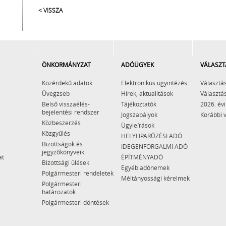
< VISSZA
ÖNKORMÁNYZAT
ADÓÜGYEK
VÁLASZT
Közérdekű adatok
Elektronikus ügyintézés
Választás
Üvegzseb
Hírek, aktualitások
Választás
Belső visszaélés-
Tájékoztatók
2026. évi
bejelentési rendszer
Jogszabályok
Korábbi 
Közbeszerzés
Ügyleírások
Közgyűlés
HELYI IPARŰZÉSI ADÓ
Bizottságok és
IDEGENFORGALMI ADÓ
jegyzőkönyveik
at
ÉPÍTMÉNYADÓ
Bizottsági ülések
Egyéb adónemek
Polgármesteri rendeletek
Méltányossági kérelmek
Polgármesteri
határozatok
Polgármesteri döntések