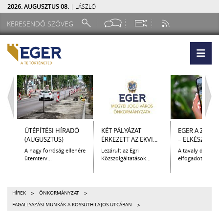
2026. AUGUSZTUS 08.
| LÁSZLÓ
ÚTÉPÍTÉSI HÍRADÓ
KÉT PÁLYÁZAT
EGER A ZSEB
(AUGUSZTUS)
ÉRKEZETT AZ EKVI...
– ELKÉSZÜLT A.
A nagy forróság ellenére
Lezárult az Egri
A tavaly decem
ütemterv...
Közszolgáltatások...
elfogadott Kultur
>
>
HÍREK
ÖNKORMÁNYZAT
>
FAGALLYAZÁSI MUNKÁK A KOSSUTH LAJOS UTCÁBAN