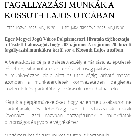
FAGALLYAZÁSI MUNKÁK A
KOSSUTH LAJOS UTCÁBAN
LÉTREHOZVA: 2025. MÁJUS 30. | UTOLJÁRA FRISSÍTVE: 2025. MÁJUS 30.
Eger Megyei Jogú Város Polgármesteri Hivatala tájékoztatja
a Tisztelt Lakosságot, hogy 2025. június 2. és június 20. között
fagallyazási munkákra kerül sor a Kossuth Lajos utcában.
A beavatkozás célja a balesetveszély elhárítása, az épületek
védelme, valamint a közlekedésbiztonság javítása.
A munkavégzés ideje alatt az utca végig járható marad,
azonban a munkaterületek környezetében ideiglenes
közterületi és parkolóhely-lezárások fordulhatnak elő.
Kérjük a gépjárművezetőket, hogy az érintett szakaszon ne
parkoljanak, és lehetőség szerint válasszanak másik
útvonalat. Ezzel nagyban hozzájárulnak a munkálatok
biztonságos és gyors elvégzéséhez.
Megértésüket és türelmüket ezúton is köszönjük!