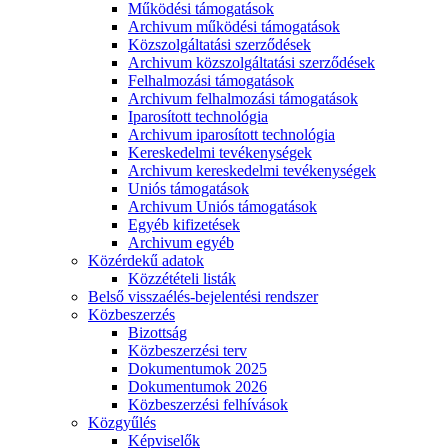
Működési támogatások
Archivum működési támogatások
Közszolgáltatási szerződések
Archivum közszolgáltatási szerződések
Felhalmozási támogatások
Archivum felhalmozási támogatások
Iparosított technológia
Archivum iparosított technológia
Kereskedelmi tevékenységek
Archivum kereskedelmi tevékenységek
Uniós támogatások
Archivum Uniós támogatások
Egyéb kifizetések
Archivum egyéb
Közérdekű adatok
Közzétételi listák
Belső visszaélés-bejelentési rendszer
Közbeszerzés
Bizottság
Közbeszerzési terv
Dokumentumok 2025
Dokumentumok 2026
Közbeszerzési felhívások
Közgyűlés
Képviselők