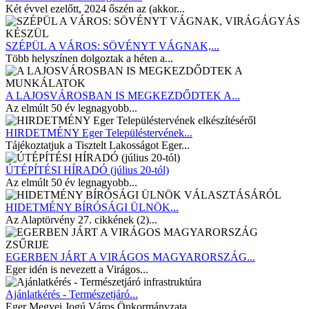
Két évvel ezelőtt, 2024 őszén az (akkor...
SZÉPÜL A VÁROS: SÖVÉNYT VÁGNAK,...
Több helyszínen dolgoztak a héten a...
A LAJOSVÁROSBAN IS MEGKEZDŐDTEK A...
Az elmúlt 50 év legnagyobb...
HIRDETMÉNY Eger Településtervének...
Tájékoztatjuk a Tisztelt Lakosságot Eger...
ÚTÉPÍTÉSI HÍRADÓ (július 20-tól)
Az elmúlt 50 év legnagyobb...
HIDETMÉNY BÍRÓSÁGI ÜLNÖK...
Az Alaptörvény 27. cikkének (2)...
EGERBEN JÁRT A VIRÁGOS MAGYARORSZÁG...
Eger idén is nevezett a Virágos...
Ajánlatkérés - Természetjáró...
Eger Megyei Jogú Város Önkormányzata...