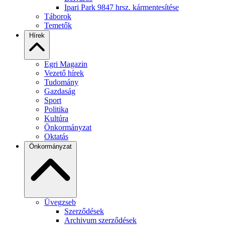
Ipari Park 9847 hrsz. kármentesítése
Táborok
Temetők
Hírek
Egri Magazin
Vezető hírek
Tudomány
Gazdaság
Sport
Politika
Kultúra
Önkormányzat
Oktatás
Önkormányzat
Üvegzseb
Szerződések
Archivum szerződések