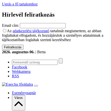
Ugrás a fő tartalomhoz
Hírlevél feliratkozás
Email cím:
Az
adatkezelési tájékoztató
tartalmát megismertem, az abban
foglaltakat elfogadom, és hozzájárulok a személyes adataimnak a
tájékoztatóban foglaltak szerinti kezeléséhez
2026. augusztus 06.
| Berta
Facebook
Webkamera
RSS
Eseménynaptár
Város