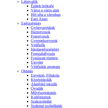
Látnivalók
Épített örökség
Város a város alatt
Hét séta a városban
Eger Anno
Egészségügy
Gyógyszertárak
Háziorvosok
Fogorvosok
Gyermekorvosok
Védőnők
Iskolaegészségügy
Fogszabályozás
Fogászati röntgen
Ügyelet
Védőoltás program
Oktatás
Egyetem, Főiskola
Középiskolák
Alapfokú iskolák
Óvodák
Művészetoktatás
Kollégiumok
Szakszolgálat
Szakmai szolgáltatás