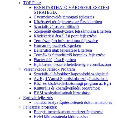
TOP Plusz
FENNTARTHATÓ VÁROSFEJLESZTÉSI
STRATÉGIA
Gyermeknevelés támogató fejlesztés
Közösségi tér fejlesztése az Érsekkertben
Szociális városrehabilitáció
Szegregált élethelyzetek felszámolása Egerben
Közlekedési átszállási pont fejlesztése
Természetjáró infrastruktúra fejlesztése
Humán fejlesztések Egerben
Belterületi utak fejlesztése Egerben
Termál- és Strandfürdő komplex fejlesztése
Piactér felújítása Egerben
Eljárásrend összeférhetetlenségre vonatkozóan
Versenyképes Járások Program
Szociális ellátásokhoz kapcsolódó szolgáltatá
Az Egri Városi Sportiskola szolgáltatásainak
Köz- és közlekedésbiztonsági program az Egri
Kulturális és közművelődési programok
EVSI szolgáltatásainak biztosítása
Egri vár fejlesztés
Tömlöc bástya Építéstörténeti dokumentáció és
Fejlesztési projektek
Energia menedzsment rendszer fejlesztése
Helyi klímastratégia kidolgozása