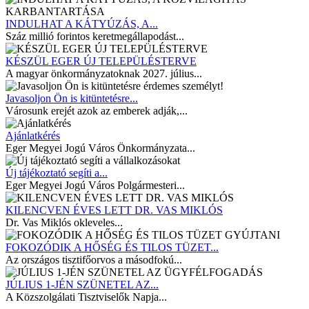
INDULHAT A KÁTYÚZÁS, A...
Száz millió forintos keretmegállapodást...
KÉSZÜL EGER ÚJ TELEPÜLÉSTERVE
A magyar önkormányzatoknak 2027. július...
Javasoljon Ön is kitüntetésre...
Városunk erejét azok az emberek adják,...
Ajánlatkérés
Eger Megyei Jogú Város Önkormányzata...
Új tájékoztató segíti a...
Eger Megyei Jogú Város Polgármesteri...
KILENCVEN ÉVES LETT DR. VAS MIKLÓS
Dr. Vas Miklós okleveles...
FOKOZÓDIK A HŐSÉG ÉS TILOS TÜZET...
Az országos tisztifőorvos a másodfokú...
JÚLIUS 1-JÉN SZÜNETEL AZ...
A Közszolgálati Tisztviselők Napja...