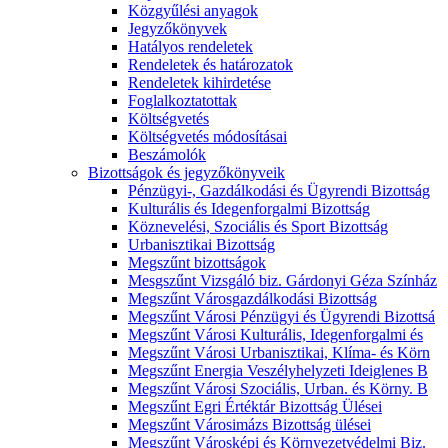
Közgyűlési anyagok
Jegyzőkönyvek
Hatályos rendeletek
Rendeletek és határozatok
Rendeletek kihirdetése
Foglalkoztatottak
Költségvetés
Költségvetés módosításai
Beszámolók
Bizottságok és jegyzőkönyveik
Pénzügyi-, Gazdálkodási és Ügyrendi Bizottság
Kulturális és Idegenforgalmi Bizottság
Köznevelési, Szociális és Sport Bizottság
Urbanisztikai Bizottság
Megszűnt bizottságok
Mesgszűnt Vizsgáló biz. Gárdonyi Géza Színház
Megszűnt Városgazdálkodási Bizottság
Megszűnt Városi Pénzügyi és Ügyrendi Bizottsá
Megszűnt Városi Kulturális, Idegenforgalmi és
Megszűnt Városi Urbanisztikai, Klíma- és Körn
Megszűnt Energia Veszélyhelyzeti Ideiglenes B
Megszűnt Városi Szociális, Urban. és Körny. B
Megszűnt Egri Értéktár Bizottság Ülései
Megszűnt Városimázs Bizottság ülései
Megszűnt Városképi és Környezetvédelmi Biz.