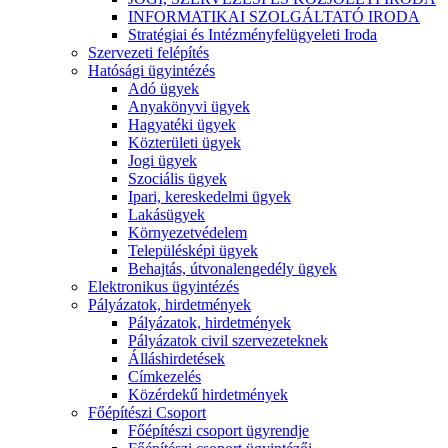
INFORMATIKAI SZOLGÁLTATÓ IRODA
Stratégiai és Intézményfelügyeleti Iroda
Szervezeti felépítés
Hatósági ügyintézés
Adó ügyek
Anyakönyvi ügyek
Hagyatéki ügyek
Közterületi ügyek
Jogi ügyek
Szociális ügyek
Ipari, kereskedelmi ügyek
Lakásügyek
Környezetvédelem
Településképi ügyek
Behajtás, útvonalengedély ügyek
Elektronikus ügyintézés
Pályázatok, hirdetmények
Pályázatok, hirdetmények
Pályázatok civil szervezeteknek
Álláshirdetések
Címkezelés
Közérdekű hirdetmények
Főépítészi Csoport
Főépítészi csoport ügyrendje