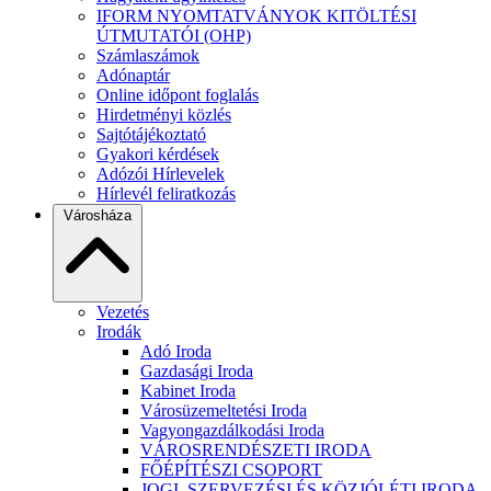
IFORM NYOMTATVÁNYOK KITÖLTÉSI
ÚTMUTATÓI (OHP)
Számlaszámok
Adónaptár
Online időpont foglalás
Hirdetményi közlés
Sajtótájékoztató
Gyakori kérdések
Adózói Hírlevelek
Hírlevél feliratkozás
Városháza
Vezetés
Irodák
Adó Iroda
Gazdasági Iroda
Kabinet Iroda
Városüzemeltetési Iroda
Vagyongazdálkodási Iroda
VÁROSRENDÉSZETI IRODA
FŐÉPÍTÉSZI CSOPORT
JOGI, SZERVEZÉSI ÉS KÖZJÓLÉTI IRODA