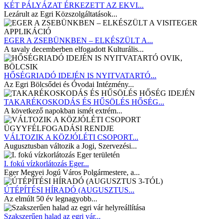
KÉT PÁLYÁZAT ÉRKEZETT AZ EKVI...
Lezárult az Egri Közszolgáltatások...
EGER A ZSEBÜNKBEN – ELKÉSZÜLT A...
A tavaly decemberben elfogadott Kulturális...
HŐSÉGRIADÓ IDEJÉN IS NYITVATARTÓ...
Az Egri Bölcsődei és Óvodai Intézmény...
TAKARÉKOSKODÁS ÉS HŰSÖLÉS HŐSÉG...
A következő napokban ismét extrém...
VÁLTOZIK A KÖZJÓLÉTI CSOPORT...
Augusztusban változik a Jogi, Szervezési...
I. fokú vízkorlátozás Eger...
Eger Megyei Jogú Város Polgármestere, a...
ÚTÉPÍTÉSI HÍRADÓ (AUGUSZTUS...
Az elmúlt 50 év legnagyobb...
Szakszerűen halad az egri vár...