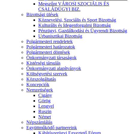
Megszűnt VÁROSI SZOCIÁLIS ÉS
CSALÁDÜGYI BIZ.
Bizottsági ülések
Köznevelési, Szociális és Sport Bizottság
Kulturális és Idegenforgalmi Bizottság
Pénzügyi, Gazdálkodási és Ügyrendi Bizottság
Urbanisztikai Bizottság
Polgármesteri rendeletek
Polgármesteri határozatok
Polgármesteri döntések
Önkormányzati társaságok
Kistérségi társulás
Önkormányzati alapítványok
Költségvetési szervek
Közszolgáltatás
Koncepciók
Nemzetiségek
Cigány
Görög
Lengyel
Ruszin
Német
Népszámlálás
Együttműködő partnereink
Kábítószerügyi Egyeztető Fórum