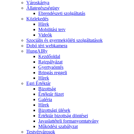
Városkártya
Állategészségügy
Ebrendészeti szolgáltatás
Közlekedés
Hírek
Mobilitási terv
Videók
Szociális és gyermekjóléti szolgáltatások
Dobó téri webkamera
HungAIRy
Kezdőoldal
Rajzpályázat
Gyertyaöntés
Bringás reggeli
Hírek
Egri Értéktár
Bizottság
Értéktár füzet
Galéria
Hírek
Bizottsági ülések
Értéktár bizottság döntései
Javaslattételi formanyomtatvány
Működési szabályzat
Testvérvárosok