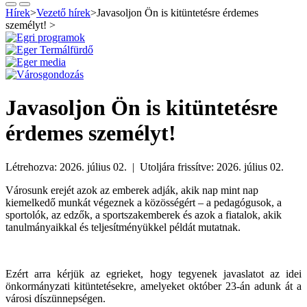
Hírek
>
Vezető hírek
>
Javasoljon Ön is kitüntetésre érdemes
személyt!
>
Javasoljon Ön is kitüntetésre
érdemes személyt!
Létrehozva: 2026. július 02. | Utoljára frissítve: 2026. július 02.
Városunk erejét azok az emberek adják, akik nap mint nap
kiemelkedő munkát végeznek a közösségért – a pedagógusok, a
sportolók, az edzők, a sportszakemberek és azok a fiatalok, akik
tanulmányaikkal és teljesítményükkel példát mutatnak.
Ezért arra kérjük az egrieket, hogy tegyenek javaslatot az idei
önkormányzati kitüntetésekre, amelyeket október 23-án adunk át a
városi díszünnepségen.