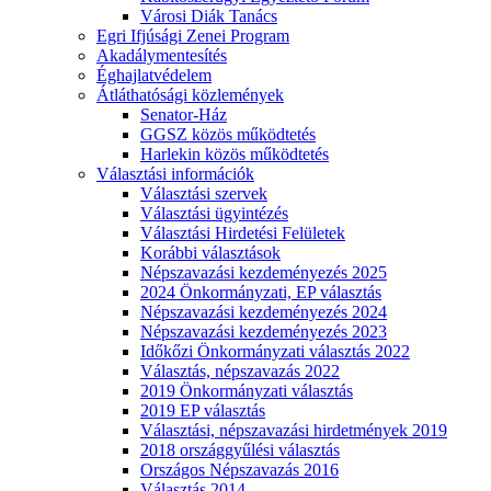
Városi Diák Tanács
Egri Ifjúsági Zenei Program
Akadálymentesítés
Éghajlatvédelem
Átláthatósági közlemények
Senator-Ház
GGSZ közös működtetés
Harlekin közös működtetés
Választási információk
Választási szervek
Választási ügyintézés
Választási Hirdetési Felületek
Korábbi választások
Népszavazási kezdeményezés 2025
2024 Önkormányzati, EP választás
Népszavazási kezdeményezés 2024
Népszavazási kezdeményezés 2023
Időkőzi Önkormányzati választás 2022
Választás, népszavazás 2022
2019 Önkormányzati választás
2019 EP választás
Választási, népszavazási hirdetmények 2019
2018 országgyűlési választás
Országos Népszavazás 2016
Választás 2014