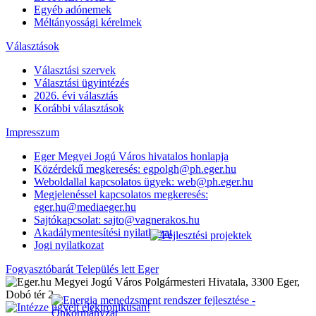
Egyéb adónemek
Méltányossági kérelmek
Választások
Választási szervek
Választási ügyintézés
2026. évi választás
Korábbi választások
Impresszum
Eger Megyei Jogú Város hivatalos honlapja
Közérdekű megkeresés: egpolgh@ph.eger.hu
Weboldallal kapcsolatos ügyek: web@ph.eger.hu
Megjelenéssel kapcsolatos megkeresés:
eger.hu@mediaeger.hu
Sajtókapcsolat: sajto@vagnerakos.hu
Akadálymentesítési nyilatkozat
Jogi nyilatkozat
Fogyasztóbarát Település lett Eger
Megyei Jogú Város Polgármesteri Hivatala, 3300 Eger,
Dobó tér 2.