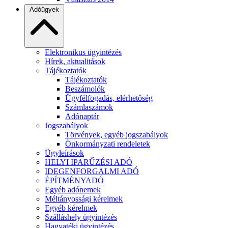
Adóügyek
Elektronikus ügyintézés
Hírek, aktualitások
Tájékoztatók
Tájékoztatók
Beszámolók
Ügyfélfogadás, elérhetőség
Számlaszámok
Adónaptár
Jogszabályok
Törvények, egyéb jogszabályok
Önkormányzati rendeletek
Ügyleírások
HELYI IPARŰZÉSI ADÓ
IDEGENFORGALMI ADÓ
ÉPÍTMÉNYADÓ
Egyéb adónemek
Méltányossági kérelmek
Egyéb kérelmek
Szálláshely ügyintézés
Hagyatéki ügyintézés