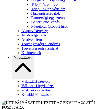
Főépítészi csoport ügyintézői
Településrendezés
Településkép védelem
Hatósági feladatok
Partnerségi egyeztetés
Belterületbe vonás
Főépítészi Csoport hírei
Alaptevékenység
Adatszolgáltatás
Adatvédelem
Törvényességi ellenőrzés
Törvényességi vizsgálat
Kitüntetettek
Választások
Választási szervek
Választási ügyintézés
2026. évi választás
Korábbi választások