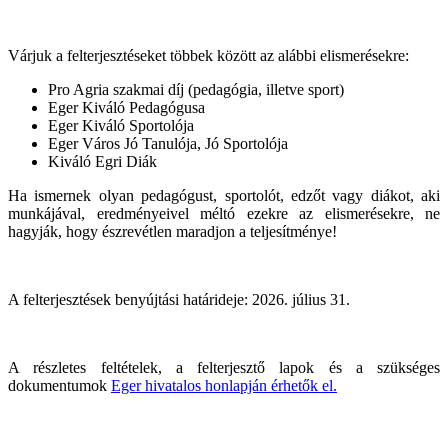
Várjuk a felterjesztéseket többek között az alábbi elismerésekre:
Pro Agria szakmai díj (pedagógia, illetve sport)
Eger Kiváló Pedagógusa
Eger Kiváló Sportolója
Eger Város Jó Tanulója, Jó Sportolója
Kiváló Egri Diák
Ha ismernek olyan pedagógust, sportolót, edzőt vagy diákot, aki
munkájával, eredményeivel méltó ezekre az elismerésekre, ne
hagyják, hogy észrevétlen maradjon a teljesítménye!
A felterjesztések benyújtási határideje: 2026. július 31.
A részletes feltételek, a felterjesztő lapok és a szükséges
dokumentumok
Eger hivatalos honlapján érhetők el.