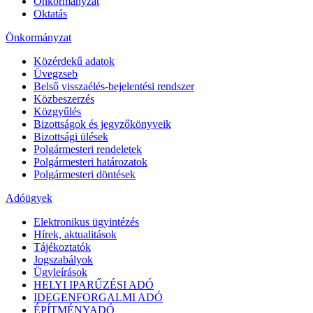
Önkormányzat
Oktatás
Önkormányzat
Közérdekű adatok
Üvegzseb
Belső visszaélés-bejelentési rendszer
Közbeszerzés
Közgyűlés
Bizottságok és jegyzőkönyveik
Bizottsági ülések
Polgármesteri rendeletek
Polgármesteri határozatok
Polgármesteri döntések
Adóügyek
Elektronikus ügyintézés
Hírek, aktualitások
Tájékoztatók
Jogszabályok
Ügyleírások
HELYI IPARŰZÉSI ADÓ
IDEGENFORGALMI ADÓ
ÉPÍTMÉNYADÓ