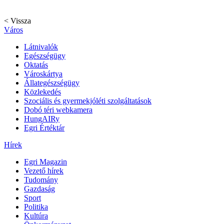
< Vissza
Város
Látnivalók
Egészségügy
Oktatás
Városkártya
Állategészségügy
Közlekedés
Szociális és gyermekjóléti szolgáltatások
Dobó téri webkamera
HungAIRy
Egri Értéktár
Hírek
Egri Magazin
Vezető hírek
Tudomány
Gazdaság
Sport
Politika
Kultúra