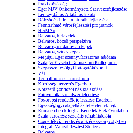
Praxisközösség
Eger MJV Önkormányzata Szervezetfejlesztése
Lenkey János Általános Iskola
Bölcsődék infrastrukturális fejlesztése
Fenntartható városfejlesztési programok
HerMAn
Belváros, hírlevelek
Belváros, közeli perspektíva
Belváros, madártávlati képek
Belváros, színes képek
Megújul Eger szennyvízcsatorna-hálózata
Szilágyi Erzsébet Gimnázium Kollégiuma
Szépasszonyvölgyi Látogatóközpont
Vár
Termálfürdő és Törökfürdő
Közösségi tervezés Egerben
Korszerű gondozói ház kialakítása
Fotovoltaikus rendszer telepítése
Fogorvosi rendelők fejlesztése Egerben
Egészségügyi alapellátás feltételeinek fejl.
Roma emberek fogl. a Benedek Elek Óvodában
Szala városrész szociális rehabilitációja
Csapadékvíz-rendezés a Szépasszonyvölgyben
Integrált Városfejlesztési Stratégia
Belváros