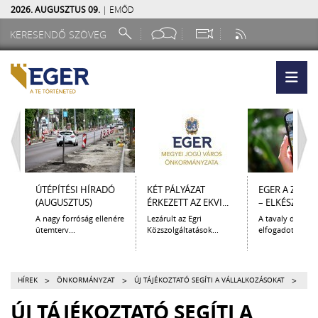
2026. AUGUSZTUS 09.
| EMŐD
ÚTÉPÍTÉSI HÍRADÓ
KÉT PÁLYÁZAT
EGER A ZSEB
(AUGUSZTUS)
ÉRKEZETT AZ EKVI...
– ELKÉSZÜLT A.
A nagy forróság ellenére
Lezárult az Egri
A tavaly decem
ütemterv...
Közszolgáltatások...
elfogadott Kultur
>
>
>
HÍREK
ÖNKORMÁNYZAT
ÚJ TÁJÉKOZTATÓ SEGÍTI A VÁLLALKOZÁSOKAT
ÚJ TÁJÉKOZTATÓ SEGÍTI A