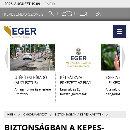
2026. AUGUSZTUS 09.
| EMŐD
ÚTÉPÍTÉSI HÍRADÓ
KÉT PÁLYÁZAT
EGER A ZSEB
(AUGUSZTUS)
ÉRKEZETT AZ EKVI...
– ELKÉSZÜLT A.
A nagy forróság ellenére
Lezárult az Egri
A tavaly decem
ütemterv...
Közszolgáltatások...
elfogadott Kultur
>
>
>
HÍREK
ÖNKORMÁNYZAT
BIZTONSÁGBAN A KEPES-HAGYATÉK
BIZTONSÁGBAN A KEPES-