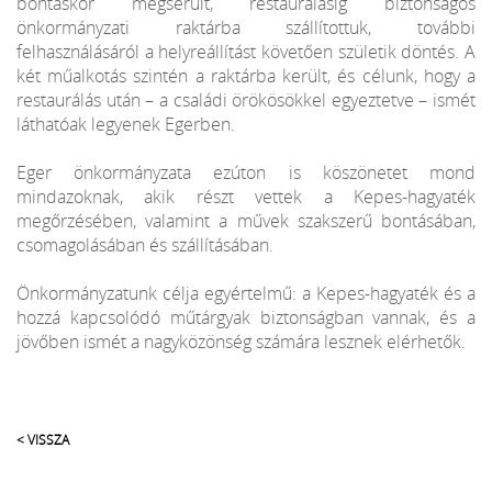
bontáskor megsérült, restaurálásig biztonságos
önkormányzati raktárba szállítottuk, további
felhasználásáról a helyreállítást követően születik döntés. A
két műalkotás szintén a raktárba került, és célunk, hogy a
restaurálás után – a családi örökösökkel egyeztetve – ismét
láthatóak legyenek Egerben.
Eger önkormányzata ezúton is köszönetet mond
mindazoknak, akik részt vettek a Kepes-hagyaték
megőrzésében, valamint a művek szakszerű bontásában,
csomagolásában és szállításában.
Önkormányzatunk célja egyértelmű: a Kepes-hagyaték és a
hozzá kapcsolódó műtárgyak biztonságban vannak, és a
jövőben ismét a nagyközönség számára lesznek elérhetők.
< VISSZA