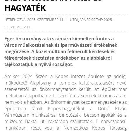
HAGYATÉK
LÉTREHOZVA: 2025. SZEPTEMBER 11. | UTOLJÁRA FRISSÍTVE: 2025.
SZEPTEMBER 11.
Eger önkormányzata számára kiemelten fontos a
város műalkotásainak és iparművészeti értékeinek
megőrzése. A közelmúltban felmerült kérdések és
félreértések tisztázása érdekében az alábbiakról
tájékoztatjuk a nyilvánosságot.
Amikor 2024 őszén a Kepes Intézet épülete az addigi
működtető Alapítvány a komplex kultúrakutatásért nevű
szervezettől az önkormányzathoz került, az épület már
méltatlan állapotban volt: sem fűtés, sem elektromos áram
nem volt a házban. Az önkormányzat kezdeményezésére az
épületben tárolt Kepes-hagyatékot a Dobó István
Vármúzeum munkatársai befotózták, becsomagolták és a
múzeum Baktai úti raktárába szállították. E nagyszabású
munkában részt vett a Nemzetközi Kepes Társaság