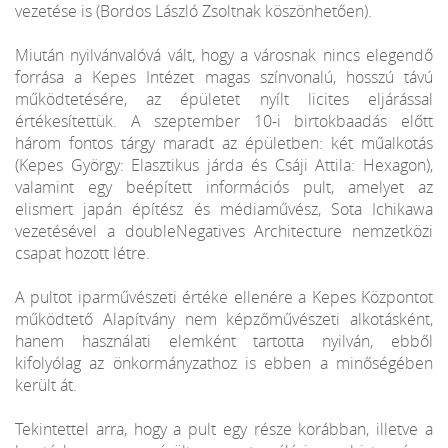
vezetése is (Bordos László Zsoltnak köszönhetően).
Miután nyilvánvalóvá vált, hogy a városnak nincs elegendő
forrása a Kepes Intézet magas színvonalú, hosszú távú
működtetésére, az épületet nyílt licites eljárással
értékesítettük. A szeptember 10-i birtokbaadás előtt
három fontos tárgy maradt az épületben: két műalkotás
(Kepes György: Elasztikus járda és Csáji Attila: Hexagon),
valamint egy beépített információs pult, amelyet az
elismert japán építész és médiaművész, Sota Ichikawa
vezetésével a doubleNegatives Architecture nemzetközi
csapat hozott létre.
A pultot iparművészeti értéke ellenére a Kepes Központot
működtető Alapítvány nem képzőművészeti alkotásként,
hanem használati elemként tartotta nyilván, ebből
kifolyólag az önkormányzathoz is ebben a minőségében
került át.
Tekintettel arra, hogy a pult egy része korábban, illetve a