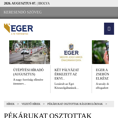
2026. AUGUSZTUS 07.
| IBOLYA
ÚTÉPÍTÉSI HÍRADÓ
KÉT PÁLYÁZAT
EGER A
(AUGUSZTUS)
ÉRKEZETT AZ
ZSEBÜNKBEN
EKVI...
ELKÉSZÜLT A.
A nagy forróság ellenére
ütemterv...
Lezárult az Egri
A tavaly decembe
Közszolgáltatások...
elfogadott Kulturál
>
>
>
HÍREK
VEZETŐ HÍREK
PÉKÁRUKAT OSZTOTTAK RÁSZORULÓKNAK
PÉKÁRUKAT OSZTOTTAK