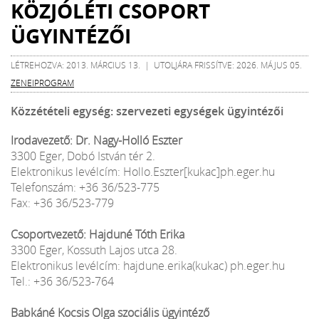
KÖZJÓLÉTI CSOPORT
ÜGYINTÉZŐI
LÉTREHOZVA: 2013. MÁRCIUS 13. | UTOLJÁRA FRISSÍTVE: 2026. MÁJUS 05.
ZENEIPROGRAM
Közzétételi egység: szervezeti egységek ügyintézői
Irodavezető: Dr. Nagy-Holló Eszter
3300 Eger, Dobó István tér 2.
Elektronikus levélcím: Hollo.Eszter[kukac]ph.eger.hu
Telefonszám: +36 36/523-775
Fax: +36 36/523-779
Csoportvezető: Hajduné Tóth Erika
3300 Eger, Kossuth Lajos utca 28.
Elektronikus levélcím: hajdune.erika(kukac) ph.eger.hu
Tel.: +36 36/523-764
Babkáné Kocsis Olga szociális ügyintéző