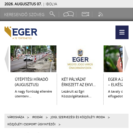
2026. AUGUSZTUS 07.
| IBOLYA
ÚTÉPÍTÉSI HÍRADÓ
KÉT PÁLYÁZAT
EGER A ZSEB
(AUGUSZTUS)
ÉRKEZETT AZ EKVI...
– ELKÉSZÜLT A.
A nagy forróság ellenére
Lezárult az Egri
A tavaly decem
ütemterv...
Közszolgáltatások...
elfogadott Kultur
>
>
>
VÁROSHÁZA
IRODÁK
JOGI, SZERVEZÉSI ÉS KÖZJÓLÉTI IRODA
>
KÖZJÓLÉTI CSOPORT ÜGYINTÉZŐI