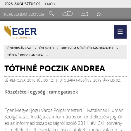
2026. AUGUSZTUS 09.
| EMŐD
>
>
>
ÖNKORMÁNYZAT
ÜVEGZSEB
ARCHIVUM MŰKÖDÉSI TÁMOGATÁSOK
>
TÓTHNÉ POCZIK ANDREA
TÓTHNÉ POCZIK ANDREA
LÉTREHOZVA: 2018. JÚLIUS 12. | UTOLJÁRA FRISSÍTVE: 2019. ÁPRILIS 02.
Közzétételi egység : támogatások
Eger Megyei Jogú Város Polgármesteri Hivatalának Humán
Szolgáltatási Irodája az információs önrendelkezési jogról
és az információszabadságról szóló 2011. évi CXII törvény
1. melléklete III. Gazdálkodási adatok 3. pontja, valamint a