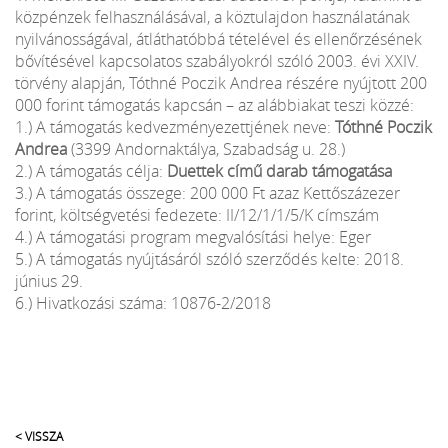
közpénzek felhasználásával, a köztulajdon használatának
nyilvánosságával, átláthatóbbá tételével és ellenőrzésének
bővítésével kapcsolatos szabályokról szóló 2003. évi XXIV.
törvény alapján, Tóthné Poczik Andrea részére nyújtott 200
000 forint támogatás kapcsán – az alábbiakat teszi közzé:
1.) A támogatás kedvezményezettjének neve:
Tóthné Poczik
Andrea
(3399 Andornaktálya, Szabadság u. 28.)
2.) A támogatás célja:
Duettek című darab támogatása
3.) A támogatás összege: 200 000 Ft azaz Kettőszázezer
forint, költségvetési fedezete: II/12/1/1/5/K címszám
4.) A támogatási program megvalósítási helye: Eger
5.) A támogatás nyújtásáról szóló szerződés kelte: 2018.
június 29.
6.) Hivatkozási száma: 10876-2/2018
< VISSZA