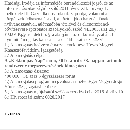
Hatósági Irodája az információs önrendelkezési jogról és az
információszabadságról szóló 2011. évi CXII. törvény 1.
melléklete III. Gazdálkodási adatok 3. pontja, valamint a
közpénzek felhasználásával, a köztulajdon használatának
nyilvánosságával, átláthatóbbá tételével és ellenőrzésének
bővítésével kapcsolatos szabályokról szóló 44/2003. (XI.28.)
EMJV Kgy. rendelet 5. §-a alapján – az önkormányzat által
nyújtott támogatás kapcsán – az alábbiakat teszi közzé:
1.) A támogatás kedvezményezettjének neve:Heves Megyei
Katasztrófavédelmi Igazgatóság
2.) A támogatás célja:
A „Kéklámpás Nap" című, 2017. április 28. napján tartandó
rendezvény megszervezésének támo
gatása
3.) A támogatás összege:
400.000,- Ft, azaz Négyszázezer forint
4.) A támogatási program megvalósítási helye:Eger Megyei Jogú
Város közigazgatási területe
5.) A támogatás nyújtásáról szóló szerződés kelte:2016. április 10.
6.) Hivatkozási szám: 6028/2017
< VISSZA