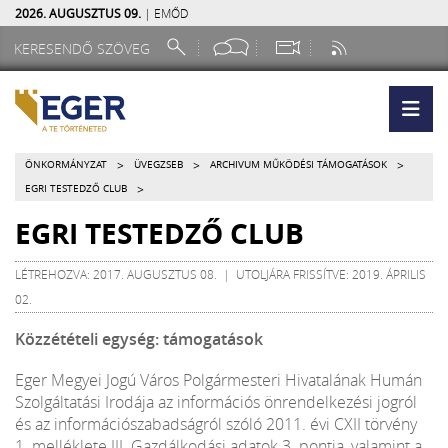
2026. AUGUSZTUS 09.
| EMŐD
>
>
>
ÖNKORMÁNYZAT
ÜVEGZSEB
ARCHIVUM MŰKÖDÉSI TÁMOGATÁSOK
>
EGRI TESTEDZŐ CLUB
EGRI TESTEDZŐ CLUB
LÉTREHOZVA: 2017. AUGUSZTUS 08. | UTOLJÁRA FRISSÍTVE: 2019. ÁPRILIS
02.
Közzétételi egység: támogatások
Eger Megyei Jogú Város Polgármesteri Hivatalának Humán
Szolgáltatási Irodája az információs önrendelkezési jogról
és az információszabadságról szóló 2011. évi CXII törvény
1. melléklete III. Gazdálkodási adatok 3. pontja, valamint a