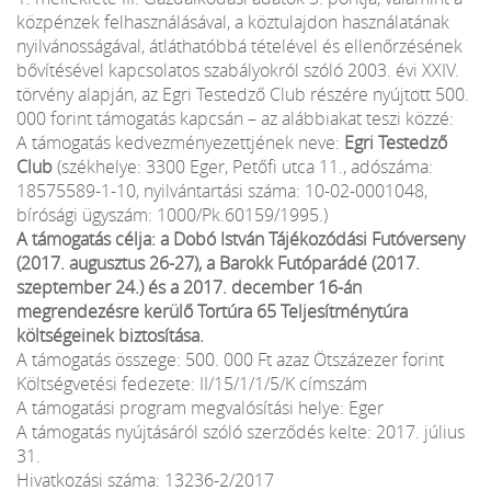
közpénzek felhasználásával, a köztulajdon használatának
nyilvánosságával, átláthatóbbá tételével és ellenőrzésének
bővítésével kapcsolatos szabályokról szóló 2003. évi XXIV.
törvény alapján, az Egri Testedző Club részére nyújtott 500.
000 forint támogatás kapcsán – az alábbiakat teszi közzé:
A támogatás kedvezményezettjének neve:
Egri Testedző
Club
(székhelye: 3300 Eger, Petőfi utca 11., adószáma:
18575589-1-10, nyilvántartási száma: 10-02-0001048,
bírósági ügyszám: 1000/Pk.60159/1995.)
A támogatás célja: a Dobó István Tájékozódási Futóverseny
(2017. augusztus 26-27), a Barokk Futóparádé (2017.
szeptember 24.) és a 2017. december 16-án
megrendezésre kerülő Tortúra 65 Teljesítménytúra
költségeinek biztosítása.
A támogatás összege: 500. 000 Ft azaz Ötszázezer forint
Költségvetési fedezete: II/15/1/1/5/K címszám
A támogatási program megvalósítási helye: Eger
A támogatás nyújtásáról szóló szerződés kelte: 2017. július
31.
Hivatkozási száma: 13236-2/2017