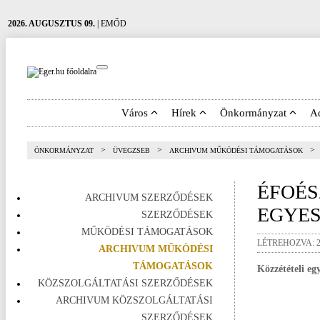
2026. AUGUSZTUS 09.
| EMŐD
Város
Hírek
Önkormányzat
A
>
>
>
ÖNKORMÁNYZAT
ÜVEGZSEB
ARCHIVUM MŰKÖDÉSI TÁMOGATÁSOK
ÉFOÉS
ARCHIVUM SZERZŐDÉSEK
EGYE
SZERZŐDÉSEK
MŰKÖDÉSI TÁMOGATÁSOK
LÉTREHOZVA: 20
ARCHIVUM MŰKÖDÉSI
TÁMOGATÁSOK
Közzétételi e
KÖZSZOLGÁLTATÁSI SZERZŐDÉSEK
ARCHIVUM KÖZSZOLGÁLTATÁSI
SZERZŐDÉSEK