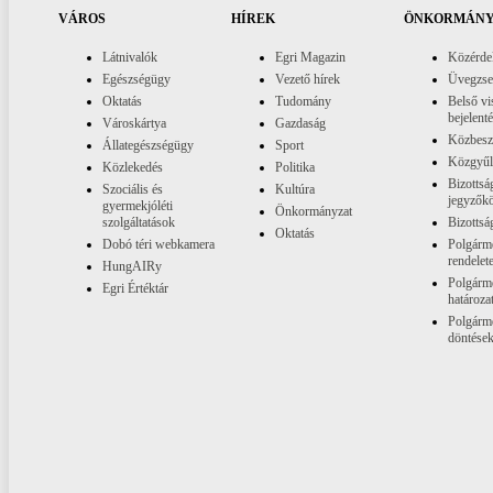
VÁROS
HÍREK
ÖNKORMÁNY
Látnivalók
Egri Magazin
Közérde
Egészségügy
Vezető hírek
Üvegzs
Oktatás
Tudomány
Belső vi
bejelent
Városkártya
Gazdaság
Közbesz
Állategészségügy
Sport
Közgyűl
Közlekedés
Politika
Bizottsá
Szociális és
Kultúra
jegyzők
gyermekjóléti
Önkormányzat
szolgáltatások
Bizottsá
Oktatás
Dobó téri webkamera
Polgárme
rendelet
HungAIRy
Polgárme
Egri Értéktár
határoza
Polgárme
döntése