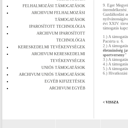
9. Eger Megyei
FELHALMOZÁSI TÁMOGATÁSOK
önrendelkezési 
ARCHIVUM FELHALMOZÁSI
Gazdálkodási ad
nyilvánosságáva
TÁMOGATÁSOK
évi XXIV. törv
IPAROSÍTOTT TECHNOLÓGIA
támogatás kapcs
ARCHIVUM IPAROSÍTOTT
1.) A támogatá
TECHNOLÓGIA
Pacsirta u. 6.
2.) A támogatás
KERESKEDELMI TEVÉKENYSÉGEK
életminőség j
ARCHIVUM KERESKEDELMI
sportverseny"
3.) A támogatás
TEVÉKENYSÉGEK
4.) A támogatás
UNIÓS TÁMOGATÁSOK
5.) A támogatás
6.) Hivatkozás
ARCHIVUM UNIÓS TÁMOGATÁSOK
EGYÉB KIFIZETÉSEK
ARCHIVUM EGYÉB
< VISSZA