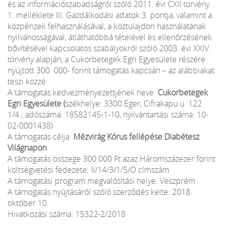
és az információszabadságról szóló 2011. évi CXII törvény
1. melléklete III. Gazdálkodási adatok 3. pontja, valamint a
közpénzek felhasználásával, a köztulajdon használatának
nyilvánosságával, átláthatóbbá tételével és ellenőrzésének
bővítésével kapcsolatos szabályokról szóló 2003. évi XXIV.
törvény alapján, a Cukorbetegek Egri Egyesülete részére
nyújtott 300. 000- forint támogatás kapcsán – az alábbiakat
teszi közzé:
A támogatás kedvezményezettjének neve:
Cukorbetegek
Egri Egyesülete (
székhelye: 3300 Eger, Cifrakapu u. 122.
1/4.; adószáma: 18582145-1-10, nyilvántartási száma: 10-
02-0001438)
A támogatás célja:
Mézvirág Kórus fellépése Diabétesz
Világnapon
A támogatás összege 300.000 Ft azaz Háromszázezer forint
költségvetési fedezete: II/14/3/1/5/Ö címszám
A támogatási program megvalósítási helye: Veszprém
A támogatás nyújtásáról szóló szerződés kelte: 2018.
október 10.
Hivatkozási száma: 15322-2/2018