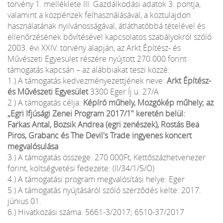
törvény 1. melléklete III. Gazdálkodási adatok 3. pontja,
valamint a közpénzek felhasználásával, a köztulajdon
használatának nyilvánosságával, átláthatóbbá tételével és
ellenőrzésének bővítésével kapcsolatos szabályokról szóló
2003. évi XXIV. törvény alapján, az Arkt Építész- és
Művészeti Egyesület részére nyújtott 270.000 forint
támogatás kapcsán – az alábbiakat teszi közzé:
1.) A támogatás kedvezményezettjének neve:
Arkt Építész-
és Művészeti Egyesület
3300 Eger Íj u. 27/A
2.) A támogatás célja:
Képíró műhely, Mozgókép műhely; az
„Egri Ifjúsági Zenei Program 2017/1" keretén belül:
Farkas Antal, Bozsik Andrea (egri zenészek), Rostás Bea
Piros, Grabanc és The Devil's Trade ingyenes koncert
megvalósulása
3.) A támogatás összege: 270.000Ft, Kettőszázhetvenezer
forint, költségvetési fedezete: (II/34/1/5/Ö)
4.) A támogatási program megvalósítási helye: Eger
5.) A támogatás nyújtásáról szóló szerződés kelte: 2017.
június 01.
6.) Hivatkozási száma: 5661-3/2017; 6510-37/2017