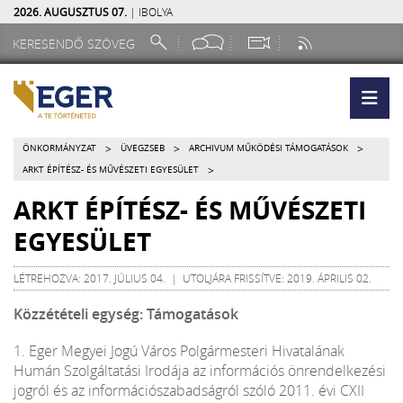
2026. AUGUSZTUS 07.
| IBOLYA
>
>
>
ÖNKORMÁNYZAT
ÜVEGZSEB
ARCHIVUM MŰKÖDÉSI TÁMOGATÁSOK
>
ARKT ÉPÍTÉSZ- ÉS MŰVÉSZETI EGYESÜLET
ARKT ÉPÍTÉSZ- ÉS MŰVÉSZETI
EGYESÜLET
LÉTREHOZVA: 2017. JÚLIUS 04. | UTOLJÁRA FRISSÍTVE: 2019. ÁPRILIS 02.
Közzétételi egység: Támogatások
1. Eger Megyei Jogú Város Polgármesteri Hivatalának
Humán Szolgáltatási Irodája az információs önrendelkezési
jogról és az információszabadságról szóló 2011. évi CXII