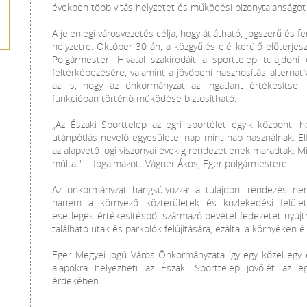
években több vitás helyzetet és működési bizonytalanságo
A jelenlegi városvezetés célja, hogy átlátható, jogszerű és f
helyzetre. Október 30-án, a közgyűlés elé kerülő előterjes
Polgármesteri Hivatal szakirodáit a sporttelep tulajdoni 
feltérképezésére, valamint a jövőbeni hasznosítás alternat
az is, hogy az önkormányzat az ingatlant értékesítse
funkcióban történő működése biztosítható.
„Az Északi Sporttelep az egri sportélet egyik központi h
utánpótlás-nevelő egyesületei nap mint nap használnak. El
az alapvető jogi viszonyai évekig rendezetlenek maradtak. Mi 
múltat" – fogalmazott Vágner Ákos, Eger polgármestere.
Az önkormányzat hangsúlyozza: a tulajdoni rendezés n
hanem a környező közterületek és közlekedési felülete
esetleges értékesítésből származó bevétel fedezetet nyújt
található utak és parkolók felújítására, ezáltal a környéken 
Eger Megyei Jogú Város Önkormányzata így egy közel egy é
alapokra helyezheti az Északi Sporttelep jövőjét az eg
érdekében.