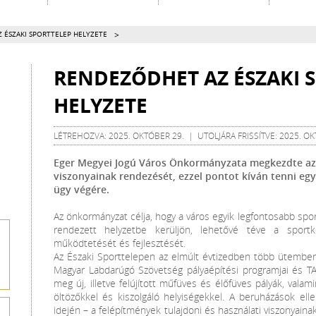
>
 ÉSZAKI SPORTTELEP HELYZETE
RENDEZŐDHET AZ ÉSZAKI 
HELYZETE
LÉTREHOZVA: 2025. OKTÓBER 29. | UTOLJÁRA FRISSÍTVE: 2025. OK
Eger Megyei Jogú Város Önkormányzata megkezdte az É
viszonyainak rendezését, ezzel pontot kíván tenni egy
ügy végére.
Az önkormányzat célja, hogy a város egyik legfontosabb spor
rendezett helyzetbe kerüljön, lehetővé téve a sport
működtetését és fejlesztését.
Az Északi Sporttelepen az elmúlt évtizedben több ütemben 
Magyar Labdarúgó Szövetség pályaépítési programjai és T
meg új, illetve felújított műfüves és élőfüves pályák, vala
öltözőkkel és kiszolgáló helyiségekkel. A beruházások el
idején – a felépítmények tulajdoni és használati viszonyaina