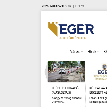
2026. AUGUSZTUS 07.
| IBOLYA
Város
Hírek
Ö
ÚTÉPÍTÉSI HÍRADÓ
KÉT PÁLYÁZ
(AUGUSZTUS)
ÉRKEZETT AZ 
A nagy forróság ellenére
Lezárult az Egr
ütemterv...
Közszolgáltatá