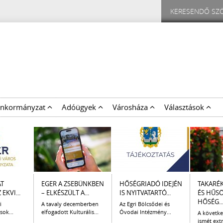
nkormányzat
Adóügyek
Városháza
Választások
AT
EGER A ZSEBÜNKBEN
HŐSÉGRIADÓ IDEJÉN
TAKARÉ
EKVI...
– ELKÉSZÜLT A...
IS NYITVATARTÓ...
ÉS HŰS
HŐSÉG..
i
A tavaly decemberben
Az Egri Bölcsődei és
sok...
elfogadott Kulturális...
Óvodai Intézmény...
A követk
ismét extr