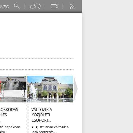
KOSKODÁS
VÁLTOZIK A
I. FOKÚ
ÚTÉP
ÖLÉS
KÖZJÓLÉTI
VÍZKORLÁTOZÁS
(AUG
.
CSOPORT...
EGER...
Az el
legna
ező napokban
Augusztusban változik a
Eger Megyei Jogú Város
ém...
Jogi, Szervezési...
Polgármestere, a...