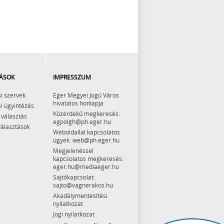
ÁSOK
IMPRESSZUM
i szervek
Eger Megyei Jogú Város
hivatalos honlapja
i ügyintézés
Közérdekű megkeresés:
 választás
egpolgh@ph.eger.hu
választások
Weboldallal kapcsolatos
ügyek: web@ph.eger.hu
Megjelenéssel
kapcsolatos megkeresés:
eger.hu@mediaeger.hu
Sajtókapcsolat:
sajto@vagnerakos.hu
Akadálymentesítési
nyilatkozat
Jogi nyilatkozat