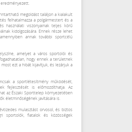
t eredményezett.
enntartható megoldást találjon a kialakult
ztés felhatalmazza a polgármestert és a
és használati viszonyainak teljes körű
íváinak kidolgozására. Ennek része lehet
, amennyiben annak további sportcélú
elyszíne, amelyet a város sportolói és
fogadhatatlan, hogy ennek a területnek
most ezt a hibát kijavítjuk, és lezárjuk a
emcsak a sportlétesítmény működését,
k fejlesztését is előmozdíthatja. Az
hat az Északi Sporttelep környezetében
élők életminőségének javítására is.
vtizedes mulasztást orvosol, és biztos
ri sportolók, fiatalok és közösségek