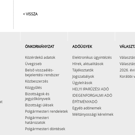
< VISSZA
ÖNKORMÁNYZAT
ADÓÜGYEK
VÁLASZT
Közérdekű adatok
Elektronikus ügyintézés
Választás
Üvegzseb
Hírek, aktualitások
Választás
Belső visszaélés-
Tájékoztatók
2026. évi
bejelentési rendszer
Jogszabályok
Korábbi 
Közbeszerzés
Ügyleírások
Közgyűlés
HELYI IPARŰZÉSI ADÓ
Bizottságok és
IDEGENFORGALMI ADÓ
jegyzőkönyveik
at
ÉPÍTMÉNYADÓ
Bizottsági ülések
Egyéb adónemek
Polgármesteri rendeletek
Méltányossági kérelmek
Polgármesteri
határozatok
Polgármesteri döntések