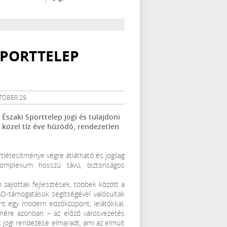
SPORTTELEP
TÓBER 29.
szaki Sporttelep jogi és tulajdoni
 közel tíz éve húzódó, rendezetlen
tlétesítménye végre átlátható és jogilag
komplexum hosszú távú, biztonságos
zajlottak fejlesztések, többek között a
AO-támogatások segítségével valósultak
mint egy modern edzőközpont, lelátókkal,
lenére azonban – az előző városvezetés
k jogi rendezése elmaradt, ami az elmúlt