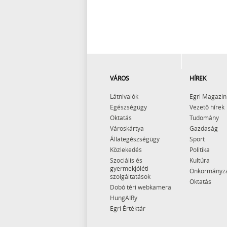
VÁROS
HÍREK
Látnivalók
Egri Magazin
Egészségügy
Vezető hírek
Oktatás
Tudomány
Városkártya
Gazdaság
Állategészségügy
Sport
Közlekedés
Politika
Szociális és
Kultúra
gyermekjóléti
Önkormányz
szolgáltatások
Oktatás
Dobó téri webkamera
HungAIRy
Egri Értéktár