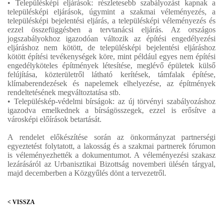
• Településképi eljárások: részletesebb szabályozást kapnak a
településképi eljárások, úgymint a szakmai véleményezés, a
településképi bejelentési eljárás, a településképi véleményezés és
ezzel összefüggésben a tervtanácsi eljárás. Az országos
jogszabályokhoz igazodóan változik az építési engedélyezési
eljáráshoz nem kötött, de településképi bejelentési eljáráshoz
kötött építési tevékenységek köre, mint például egyes nem építési
engedélyköteles építmények létesítése, meglévő épületek külső
felújítása, közterületről látható kerítések, támfalak építése,
klímaberendezések és napelemek elhelyezése, az építmények
rendeltetésének megváltoztatása stb.
• Településkép-védelmi bírságok: az új törvényi szabályozáshoz
igazodva emelkednek a bírságösszegek, ezzel is erősítve a
városképi előírások betartását.
A rendelet előkészítése során az önkormányzat partnerségi
egyeztetést folytatott, a lakosság és a szakmai partnerek fórumon
is véleményezhették a dokumentumot. A véleményezési szakasz
lezárásáról az Urbanisztikai Bizottság novemberi ülésén tárgyal,
majd decemberben a Közgyűlés dönt a tervezetről.
< VISSZA