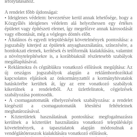
lefolytatásához.
A rendelet főbb újdonságai:
• Ideiglenes védelem: bevezetésre kerül annak lehetősége, hogy a
Közgyűlés ideiglenes védelem alá helyezhessen egy értékes
épületet vagy építészeti elemet, így megelőzve annak károsodását
vagy elbontását, még a végleges döntés előtt.
• Általános és egyedi településképi követelmények pontosítása: a
jogszabály kiterjed az épületek anyaghasználatára, színezésére, a
homlokzati elemek, kerítések és tetőformák kialakítására, valamint
a növénytelepítésekre is, a korábbiaknál részletesebb szabályok
megállapításával.
• Reklámokra és cégtáblákra vonatkozó előírások megújítása: Az
új országos jogszabályok alapján a reklámhordozókkal
kapcsolatos eljárások az önkormányzattól a kormányhivatalok
hatáskörébe kerültek át, így az erre vonatkozó szabályok
kikerülnek a rendeletből. Az üzletfeliratok, cégjelzések
szabályozása pontosodik.
• A csomagautomaták elhelyezésének szabályozása: a rendelet
kiegészül a csomagautomaták létesítési feltételeinek
meghatározásával.
• Közterületek használatának pontosítása: megfogalmazásra
kerülnek a közterület használatára vonatkozó településképi
követelmények, a tapasztalatok alapján módosulnak a
vendéglátóteraszok kialakítására vonatkozó előírások.