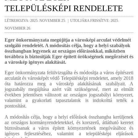
TELEPÜLÉSKÉPI RENDELETE
LÉTREHOZVA: 2025. NOVEMBER 25. | UTOLJÁRA FRISSÍTVE: 2025.
NOVEMBER 26.
Eger önkormányzata megújítja a városképi arculat védelmét
szolgáló rendeletét. A módosítás célja, hogy a helyi szabályok
összhangban legyenek az országos előírásokkal, miközben
továbbra is biztosítják Eger épített örökségének megőrzését és
a városkép igényes alakítását.
Eger önkormányzata felülvizsgálta és módosítja a város építészeti
arculatát és városképét védő Településképi rendeletet, amely 2018
óta határozza meg a városkép alakításának szabályait. A
jogszabály megújítása azért vált szükségessé, mert az elmúlt
években jelentősen változott az országos jogszabályi környezet,
valamint a gyakorlati tapasztalatok is indokolttá tették a
pontosítást.
A módosítás célja, hogy a helyi előírások összhangba kerüljenek
az országos kormányrendeletekkel, és korszerű, átlátható keretet
biztosítsanak a város épített környezetének megóvásához és
igényes fejlesztéséhez, valamint a településképi eljárások