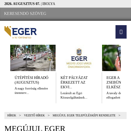
2026. AUGUSZTUS 07.
| IBOLYA
ÚTÉPÍTÉSI HÍRADÓ
KÉT PÁLYÁZAT
EGER A
(AUGUSZTUS)
ÉRKEZETT AZ
ZSEBÜNKBEN
EKVI...
ELKÉSZÜLT A.
A nagy forróság ellenére
ütemterv...
Lezárult az Egri
A tavaly decembe
Közszolgáltatások...
elfogadott Kulturál
>
>
>
HÍREK
VEZETŐ HÍREK
MEGÚJUL EGER TELEPÜLÉSKÉPI RENDELETE
MEGÚJUL EGER