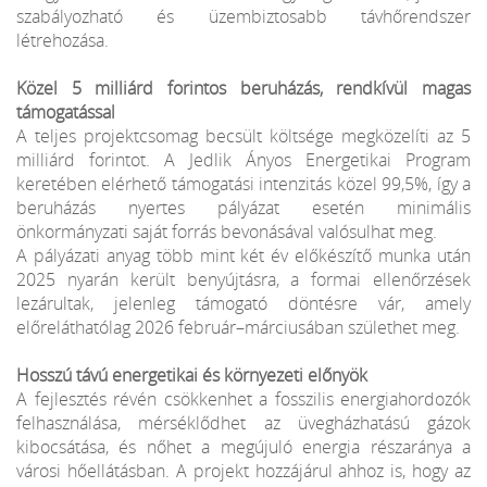
szabályozható és üzembiztosabb távhőrendszer
létrehozása.
Közel 5 milliárd forintos beruházás, rendkívül magas
támogatással
A teljes projektcsomag becsült költsége megközelíti az 5
milliárd forintot. A Jedlik Ányos Energetikai Program
keretében elérhető támogatási intenzitás közel 99,5%, így a
beruházás nyertes pályázat esetén minimális
önkormányzati saját forrás bevonásával valósulhat meg.
A pályázati anyag több mint két év előkészítő munka után
2025 nyarán került benyújtásra, a formai ellenőrzések
lezárultak, jelenleg támogató döntésre vár, amely
előreláthatólag 2026 február–márciusában születhet meg.
Hosszú távú energetikai és környezeti előnyök
A fejlesztés révén csökkenhet a fosszilis energiahordozók
felhasználása, mérséklődhet az üvegházhatású gázok
kibocsátása, és nőhet a megújuló energia részaránya a
városi hőellátásban. A projekt hozzájárul ahhoz is, hogy az