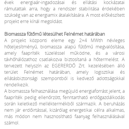
évek energiaár-ingadozásai és ellátási kockázatai
rámutattak arra, hogy a rendszer stabilitása érdekében
szükség van az energiamix átalakítására. A most előkészített
projekt erre kínál megoldást.
Biomassza fűtőmű létesülhet Felnémet határában
A projekt központi eleme egy 2×4 MWth névleges
hőteljesítményű, biomassza alapú fűtőmű megvalósítása,
amely faapríték tüzeléssel működne, és a városi
távhőhálózathoz csatlakozva biztosítaná a hőtermelést. A
tervezett helyszín az EGERERDŐ Zrt. kezelésében álló
terület Felnémet határában, amely logisztikai és
ellátásbiztonsági szempontból is kedvező adottságokkal
rendelkezik.
A biomassza felhasználása megújuló energiaforrást jelent, a
faapríték pedig ellenőrzött, fenntartható erdőgazdálkodás
során keletkező melléktermékből származik. A beruházás
nem jár erdőirtással, kizárólag energetikai célra alkalmas,
más módon nem hasznosítható faanyag felhasználásával
számol.