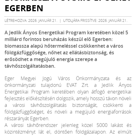
EGERBEN
LÉTREHOZVA: 2026. JANUÁR 21. | UTOLJÁRA FRISSÍTVE: 2026. JANUÁR 21.
A Jedlik Ányos Energetikai Program keretében közel 5
milliárd forintos beruházás készül elő Egerben:
biomassza alapú hőtermeléssel csökkenhet a város
földgázfüggősége, nőhet az ellátásbiztonság, és
erősödhet a megújuló energia szerepe a
távhőszolgáltatásban.
Eger Megyei Jogú Város Önkormányzata és az
önkormányzati tulajdonú EVAT Zrt. a Jedlik Ányos
Energetikai Program keretében olyan átfogó energetikai
fejlesztés előkészítésén dolgozik, amely hosszú távon növeli
a városi távhőszolgáltatás biztonságát, csökkenti a
földgázfüggőséget, és növeli a megújuló energiaforrások
részarányát Egerben.
A városi távhőrendszer jelenleg közel 5000 lakást és
közintézményt lát el, döntően földgázalapon. Az elmúlt