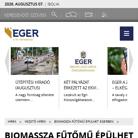
2026. AUGUSZTUS 07.
| IBOLYA
ÚTÉPÍTÉSI HÍRADÓ
KÉT PÁLYÁZAT
EGER A ZSEB
(AUGUSZTUS)
ÉRKEZETT AZ EKVI...
– ELKÉSZÜLT A.
A nagy forróság ellenére
Lezárult az Egri
A tavaly decem
ütemterv...
Közszolgáltatások...
elfogadott Kultur
>
>
>
HÍREK
VEZETŐ HÍREK
BIOMASSZA FŰTŐMŰ ÉPÜLHET EGERBEN
BIOMASSZA FŰTŐMŰ ÉPÜLHET