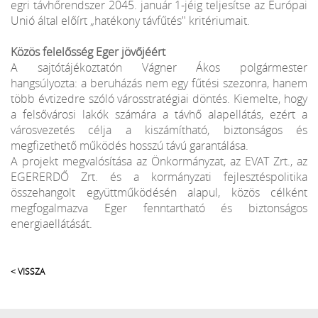
egri távhőrendszer 2045. január 1-jéig teljesítse az Európai
Unió által előírt „hatékony távfűtés" kritériumait.
Közös felelősség Eger jövőjéért
A sajtótájékoztatón Vágner Ákos polgármester
hangsúlyozta: a beruházás nem egy fűtési szezonra, hanem
több évtizedre szóló városstratégiai döntés. Kiemelte, hogy
a felsővárosi lakók számára a távhő alapellátás, ezért a
városvezetés célja a kiszámítható, biztonságos és
megfizethető működés hosszú távú garantálása.
A projekt megvalósítása az Önkormányzat, az EVAT Zrt., az
EGERERDŐ Zrt. és a kormányzati fejlesztéspolitika
összehangolt együttműködésén alapul, közös célként
megfogalmazva Eger fenntartható és biztonságos
energiaellátását.
< VISSZA