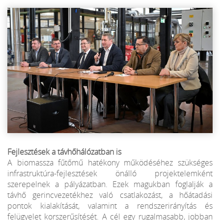
Fejlesztések a távhőhálózatban is
A biomassza fűtőmű hatékony működéséhez szükséges
infrastruktúra-fejlesztések önálló projektelemként
szerepelnek a pályázatban. Ezek magukban foglalják a
távhő gerincvezetékhez való csatlakozást, a hőátadási
pontok kialakítását, valamint a rendszerirányítás és
felügyelet korszerűsítését. A cél egy rugalmasabb, jobban