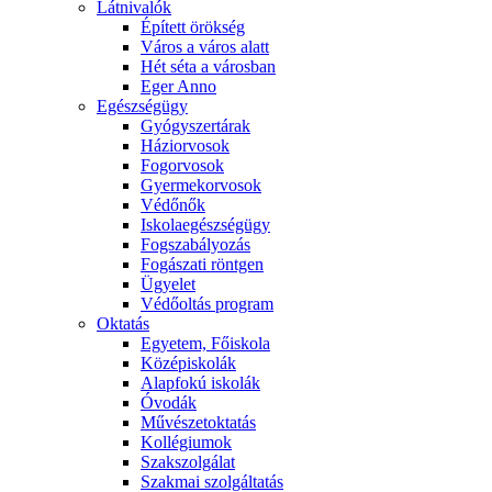
Látnivalók
Épített örökség
Város a város alatt
Hét séta a városban
Eger Anno
Egészségügy
Gyógyszertárak
Háziorvosok
Fogorvosok
Gyermekorvosok
Védőnők
Iskolaegészségügy
Fogszabályozás
Fogászati röntgen
Ügyelet
Védőoltás program
Oktatás
Egyetem, Főiskola
Középiskolák
Alapfokú iskolák
Óvodák
Művészetoktatás
Kollégiumok
Szakszolgálat
Szakmai szolgáltatás