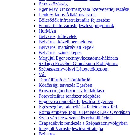
Praxisközösség
Eger MJV Önkormányzata Szervezetfejlesztése
Lenkey János Általános Iskola
Bölcsődék infrastrukturális fejlesztése
Fenntartható városfejlesztési programok
HerMAn
Belváros, hírlevelek
Belváros, közeli perspektíva
Belváros, madártávlati képek
Belváros, színes képek
Megújul Eger szennyvízcsatorna-hálózata
Szilágyi Erzsébet Gimnázium Kollégiuma
Szépasszonyvölgyi Látogatóközpont
Vár
Termálfürdő és Törökfürdő
Közösségi tervezés Egerben
Korszerű gondozói ház kialakítása
Fotovoltaikus rendszer telepítése
Fogorvosi rendelők fejlesztése Egerben
Egészségügyi alapellátás feltételeinek fejl.
Roma emberek fogl. a Benedek Elek Óvodában
Szala városrész szociális rehabilitációja
Csapadékvíz-rendezés a Szépasszonyvölgyben
Integrált Városfejlesztési Stratégia
Belváros