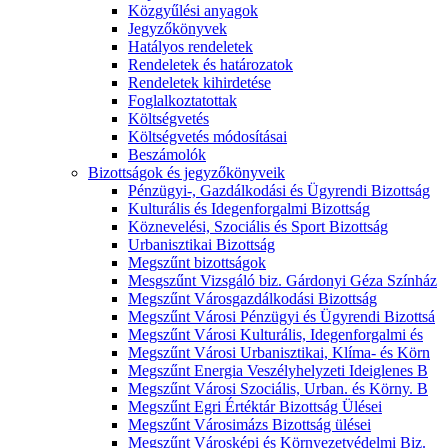
Közgyűlési anyagok
Jegyzőkönyvek
Hatályos rendeletek
Rendeletek és határozatok
Rendeletek kihirdetése
Foglalkoztatottak
Költségvetés
Költségvetés módosításai
Beszámolók
Bizottságok és jegyzőkönyveik
Pénzügyi-, Gazdálkodási és Ügyrendi Bizottság
Kulturális és Idegenforgalmi Bizottság
Köznevelési, Szociális és Sport Bizottság
Urbanisztikai Bizottság
Megszűnt bizottságok
Mesgszűnt Vizsgáló biz. Gárdonyi Géza Színház
Megszűnt Városgazdálkodási Bizottság
Megszűnt Városi Pénzügyi és Ügyrendi Bizottsá
Megszűnt Városi Kulturális, Idegenforgalmi és
Megszűnt Városi Urbanisztikai, Klíma- és Körn
Megszűnt Energia Veszélyhelyzeti Ideiglenes B
Megszűnt Városi Szociális, Urban. és Körny. B
Megszűnt Egri Értéktár Bizottság Ülései
Megszűnt Városimázs Bizottság ülései
Megszűnt Városképi és Környezetvédelmi Biz.