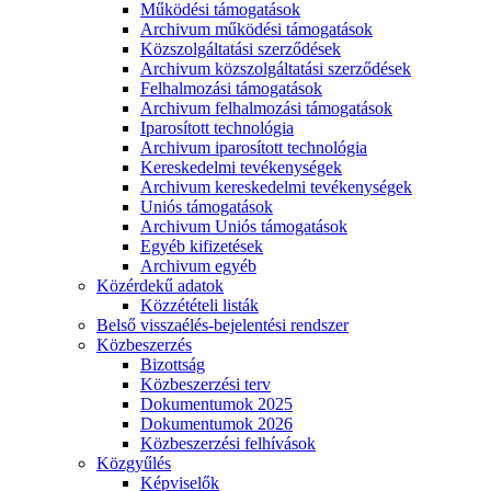
Működési támogatások
Archivum működési támogatások
Közszolgáltatási szerződések
Archivum közszolgáltatási szerződések
Felhalmozási támogatások
Archivum felhalmozási támogatások
Iparosított technológia
Archivum iparosított technológia
Kereskedelmi tevékenységek
Archivum kereskedelmi tevékenységek
Uniós támogatások
Archivum Uniós támogatások
Egyéb kifizetések
Archivum egyéb
Közérdekű adatok
Közzétételi listák
Belső visszaélés-bejelentési rendszer
Közbeszerzés
Bizottság
Közbeszerzési terv
Dokumentumok 2025
Dokumentumok 2026
Közbeszerzési felhívások
Közgyűlés
Képviselők