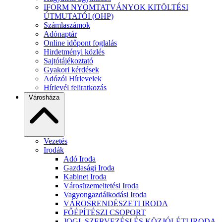
IFORM NYOMTATVÁNYOK KITÖLTÉSI
ÚTMUTATÓI (OHP)
Számlaszámok
Adónaptár
Online időpont foglalás
Hirdetményi közlés
Sajtótájékoztató
Gyakori kérdések
Adózói Hírlevelek
Hírlevél feliratkozás
Városháza
Vezetés
Irodák
Adó Iroda
Gazdasági Iroda
Kabinet Iroda
Városüzemeltetési Iroda
Vagyongazdálkodási Iroda
VÁROSRENDÉSZETI IRODA
FŐÉPÍTÉSZI CSOPORT
JOGI, SZERVEZÉSI ÉS KÖZJÓLÉTI IRODA