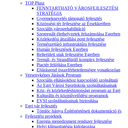
TOP Plusz
FENNTARTHATÓ VÁROSFEJLESZTÉSI
STRATÉGIA
Gyermeknevelés támogató fejlesztés
Közösségi tér fejlesztése az Érsekkertben
Szociális városrehabilitáció
Szegregált élethelyzetek felszámolása Egerben
Közlekedési átszállási pont fejlesztése
Természetjáró infrastruktúra fejlesztése
Humán fejlesztések Egerben
Belterületi utak fejlesztése Egerben
Termál- és Strandfürdő komplex fejlesztése
Piactér felújítása Egerben
Eljárásrend összeférhetetlenségre vonatkozóan
Versenyképes Járások Program
Szociális ellátásokhoz kapcsolódó szolgáltatá
Az Egri Városi Sportiskola szolgáltatásainak
Köz- és közlekedésbiztonsági program az Egri
Kulturális és közművelődési programok
EVSI szolgáltatásainak biztosítása
Egri vár fejlesztés
Tömlöc bástya Építéstörténeti dokumentáció és
Fejlesztési projektek
Energia menedzsment rendszer fejlesztése
Helyi klímastratégia kidolgozása