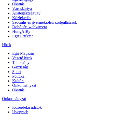
Oktatás
Városkártya
Állategészségügy
Közlekedés
Szociális és gyermekjóléti szolgáltatások
Dobó téri webkamera
HungAIRy
Egri Értéktár
Hírek
Egri Magazin
Vezető hírek
Tudomány
Gazdaság
Sport
Politika
Kultúra
Önkormányzat
Oktatás
Önkormányzat
Közérdekű adatok
Üvegzseb