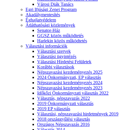
Városi Diák Tanács
Egri Ifjúsági Zenei Program
Akadálymentesítés
Éghajlatvédelem
Átláthatósági közlemények
Senator-Ház
GGSZ közös működtetés
Harlekin közös működtetés
Választási információk
Választási szervek
Választási ügyintézés
Választási Hirdetési Felületek
Korábbi választások
Népszavazási kezdeményezés 2025
2024 Önkormányzati, EP választás
Népszavazási kezdeményezés 2024
Népszavazási kezdeményezés 2023
Időkőzi Önkormányzati választás 2022
Választás, népszavazás 2022
2019 Önkormányzati választás
2019 EP választás
Választási, népszavazási hirdetmények 2019
2018 országgyűlési választás
Országos Népszavazás 2016
Választás 2014