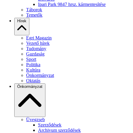
Ipari Park 9847 hrsz. kármentesítése
Táborok
Temetők
Hírek
Egri Magazin
Vezető hírek
Tudomány
Gazdaság
Sport
Politika
Kultúra
Önkormányzat
Oktatás
Önkormányzat
Üvegzseb
Szerződések
Archivum szerződések