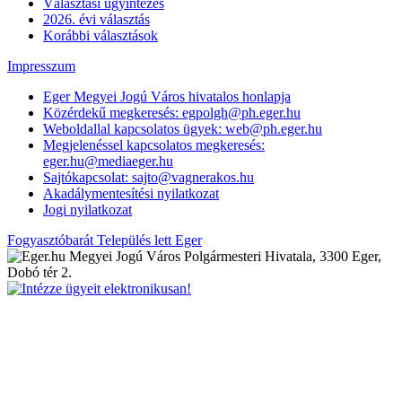
Választási ügyintézés
2026. évi választás
Korábbi választások
Impresszum
Eger Megyei Jogú Város hivatalos honlapja
Közérdekű megkeresés: egpolgh@ph.eger.hu
Weboldallal kapcsolatos ügyek: web@ph.eger.hu
Megjelenéssel kapcsolatos megkeresés:
eger.hu@mediaeger.hu
Sajtókapcsolat: sajto@vagnerakos.hu
Akadálymentesítési nyilatkozat
Jogi nyilatkozat
Fogyasztóbarát Település lett Eger
Megyei Jogú Város Polgármesteri Hivatala, 3300 Eger,
Dobó tér 2.