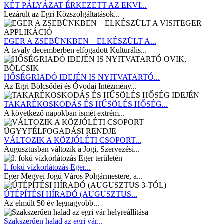
KÉT PÁLYÁZAT ÉRKEZETT AZ EKVI...
Lezárult az Egri Közszolgáltatások...
EGER A ZSEBÜNKBEN – ELKÉSZÜLT A...
A tavaly decemberben elfogadott Kulturális...
HŐSÉGRIADÓ IDEJÉN IS NYITVATARTÓ...
Az Egri Bölcsődei és Óvodai Intézmény...
TAKARÉKOSKODÁS ÉS HŰSÖLÉS HŐSÉG...
A következő napokban ismét extrém...
VÁLTOZIK A KÖZJÓLÉTI CSOPORT...
Augusztusban változik a Jogi, Szervezési...
I. fokú vízkorlátozás Eger...
Eger Megyei Jogú Város Polgármestere, a...
ÚTÉPÍTÉSI HÍRADÓ (AUGUSZTUS...
Az elmúlt 50 év legnagyobb...
Szakszerűen halad az egri vár...