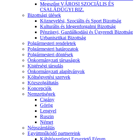
Megszűnt VÁROSI SZOCIÁLIS ÉS
CSALÁDÜGYI BIZ.
Bizottsági ülések
Köznevelési, Szociális és Sport Bizottság
Kulturális és Idegenforgalmi Bizottság
Pénzügyi, Gazdálkodási és Ügyrendi Bizottság
Urbanisztikai Bizottság
Polgármesteri rendeletek
Polgármesteri határozatok
Polgármesteri döntések
Önkormányzati társaságok
Kistérségi társulás
Önkormányzati alapítványok
Költségvetési szervek
Közszolgáltatás
Koncepciók
Nemzetiségek
Cigány
Görög
Lengyel
Ruszin
Német
Népszámlálás
Együttműködő partnereink
Kábítószerügyi Egyeztető Fórum