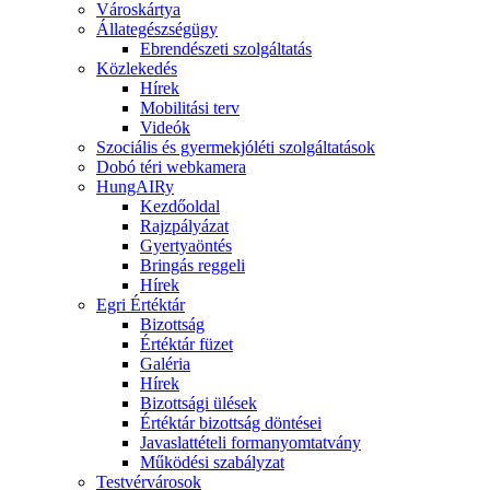
Városkártya
Állategészségügy
Ebrendészeti szolgáltatás
Közlekedés
Hírek
Mobilitási terv
Videók
Szociális és gyermekjóléti szolgáltatások
Dobó téri webkamera
HungAIRy
Kezdőoldal
Rajzpályázat
Gyertyaöntés
Bringás reggeli
Hírek
Egri Értéktár
Bizottság
Értéktár füzet
Galéria
Hírek
Bizottsági ülések
Értéktár bizottság döntései
Javaslattételi formanyomtatvány
Működési szabályzat
Testvérvárosok