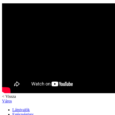
< Vissza
Város
Látnivalók
Egészségügy