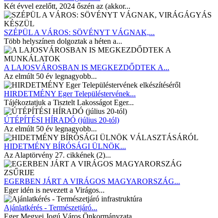
Két évvel ezelőtt, 2024 őszén az (akkor...
SZÉPÜL A VÁROS: SÖVÉNYT VÁGNAK,...
Több helyszínen dolgoztak a héten a...
A LAJOSVÁROSBAN IS MEGKEZDŐDTEK A...
Az elmúlt 50 év legnagyobb...
HIRDETMÉNY Eger Településtervének...
Tájékoztatjuk a Tisztelt Lakosságot Eger...
ÚTÉPÍTÉSI HÍRADÓ (július 20-tól)
Az elmúlt 50 év legnagyobb...
HIDETMÉNY BÍRÓSÁGI ÜLNÖK...
Az Alaptörvény 27. cikkének (2)...
EGERBEN JÁRT A VIRÁGOS MAGYARORSZÁG...
Eger idén is nevezett a Virágos...
Ajánlatkérés - Természetjáró...
Eger Megyei Jogú Város Önkormányzata...