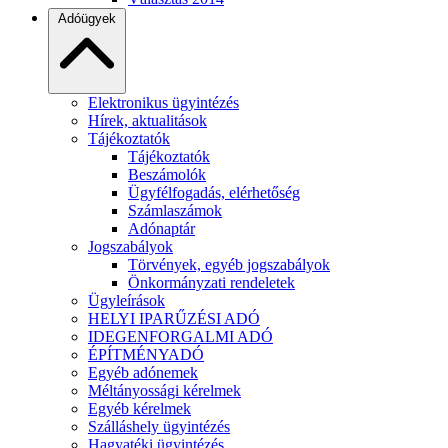
Adóügyek
Elektronikus ügyintézés
Hírek, aktualitások
Tájékoztatók
Tájékoztatók
Beszámolók
Ügyfélfogadás, elérhetőség
Számlaszámok
Adónaptár
Jogszabályok
Törvények, egyéb jogszabályok
Önkormányzati rendeletek
Ügyleírások
HELYI IPARŰZÉSI ADÓ
IDEGENFORGALMI ADÓ
ÉPÍTMÉNYADÓ
Egyéb adónemek
Méltányossági kérelmek
Egyéb kérelmek
Szálláshely ügyintézés
Hagyatéki ügyintézés