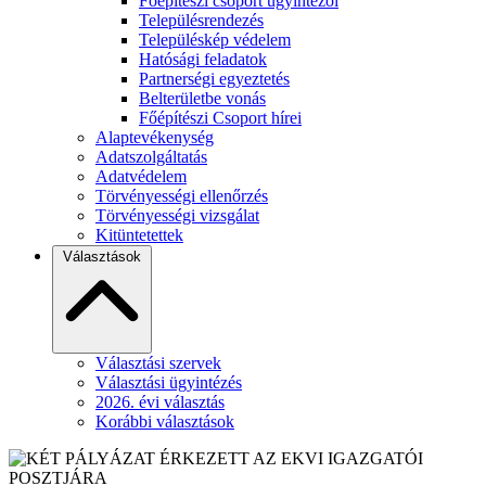
Főépítészi csoport ügyintézői
Településrendezés
Településkép védelem
Hatósági feladatok
Partnerségi egyeztetés
Belterületbe vonás
Főépítészi Csoport hírei
Alaptevékenység
Adatszolgáltatás
Adatvédelem
Törvényességi ellenőrzés
Törvényességi vizsgálat
Kitüntetettek
Választások
Választási szervek
Választási ügyintézés
2026. évi választás
Korábbi választások