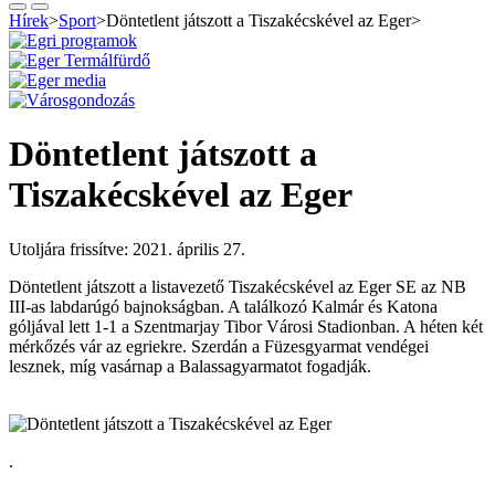
Hírek
>
Sport
>
Döntetlent játszott a Tiszakécskével az Eger
>
Döntetlent játszott a
Tiszakécskével az Eger
Utoljára frissítve: 2021. április 27.
Döntetlent játszott a listavezető Tiszakécskével az Eger SE az NB
III-as labdarúgó bajnokságban. A találkozó Kalmár és Katona
góljával lett 1-1 a Szentmarjay Tibor Városi Stadionban. A héten két
mérkőzés vár az egriekre. Szerdán a Füzesgyarmat vendégei
lesznek, míg vasárnap a Balassagyarmatot fogadják.
.