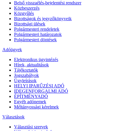
Belső visszaélés-bejelentési rendszer
Közbeszerzés
Közgyűlés
Bizottságok és jegyzőkönyveik
Bizottsági ülések
Polgármesteri rendeletek
Polgármesteri határozatok
Polgármesteri döntések
Adóügyek
Elektronikus ügyintézés
Hírek, aktualitások
Tájékoztatók
Jogszabályok
Ügyleírások
HELYI IPARŰZÉSI ADÓ
IDEGENFORGALMI ADÓ
ÉPÍTMÉNYADÓ
Egyéb adónemek
Méltányossági kérelmek
Választások
Választási szervek