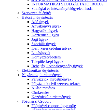
INFORMATIKAI SZOLGÁLTATÓ IRODA
Stratégiai és Intézményfelügyeleti Iroda
Szervezeti felépítés
Hatósági ügyintézés
Adó ügyek
Anyakönyvi ügyek
Hagyatéki ügyek
Közterületi ügyek
Jogi ügyek
Szociális ügyek
Ipari, kereskedelmi ügyek
Lakásügyek
Környezetvédelem
Településképi ügyek
Behajtás, útvonalengedély ügyek
Elektronikus ügyintézés
Pályázatok, hirdetmények
Pályázatok, hirdetmények
Pályázatok civil szervezeteknek
Álláshirdetések
Címkezelés
Közérdekű hirdetmények
Főépítészi Csoport
Főépítészi csoport ügyrendje