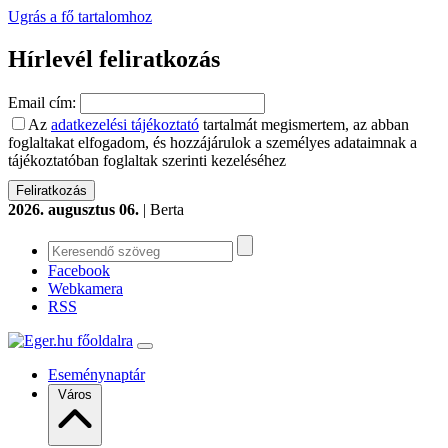
Ugrás a fő tartalomhoz
Hírlevél feliratkozás
Email cím:
Az
adatkezelési tájékoztató
tartalmát megismertem, az abban
foglaltakat elfogadom, és hozzájárulok a személyes adataimnak a
tájékoztatóban foglaltak szerinti kezeléséhez
2026. augusztus 06.
| Berta
Facebook
Webkamera
RSS
Eseménynaptár
Város