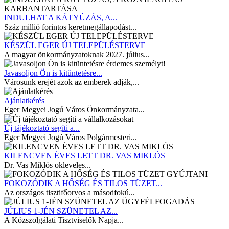
INDULHAT A KÁTYÚZÁS, A...
Száz millió forintos keretmegállapodást...
KÉSZÜL EGER ÚJ TELEPÜLÉSTERVE
A magyar önkormányzatoknak 2027. július...
Javasoljon Ön is kitüntetésre...
Városunk erejét azok az emberek adják,...
Ajánlatkérés
Eger Megyei Jogú Város Önkormányzata...
Új tájékoztató segíti a...
Eger Megyei Jogú Város Polgármesteri...
KILENCVEN ÉVES LETT DR. VAS MIKLÓS
Dr. Vas Miklós okleveles...
FOKOZÓDIK A HŐSÉG ÉS TILOS TÜZET...
Az országos tisztifőorvos a másodfokú...
JÚLIUS 1-JÉN SZÜNETEL AZ...
A Közszolgálati Tisztviselők Napja...