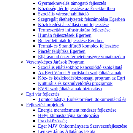
Gyermeknevelés támogató fejlesztés
Közösségi tér fejlesztése az Érsekkertben
Szociális városrehabilitáció
Szegregált élethelyzetek felszámolása Egerben
Közlekedési átszállási pont fejlesztése
Természetjáró infrastruktúra fejlesztése
Humán fejlesztések Egerben
Belterületi utak fejlesztése Egerben
Termál- és Strandfürdő komplex fejlesztése
Piactér felújítása Egerben
Eljárásrend összeférhetetlenségre vonatkozóan
Versenyképes Járások Program
Szociális ellátásokhoz kapcsolódó szolgáltatá
Az Egri Városi Sportiskola szolgáltatásainak
Köz- és közlekedésbiztonsági program az Egri
Kulturális és közművelődési programok
EVSI szolgáltatásainak biztosítása
Egri vár fejlesztés
Tömlöc bástya Építéstörténeti dokumentáció és
Fejlesztési projektek
Energia menedzsment rendszer fejlesztése
Helyi klímastratégia kidolgozása
Praxisközösség
Eger MJV Önkormányzata Szervezetfejlesztése
Lenkey János Általános Iskola