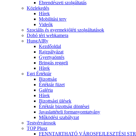
Ebrendészeti szolgáltatás
Közlekedés
Hírek
Mobilitási terv
Videók
Szociális és gyermekjóléti szolgáltatások
Dobó téri webkamera
HungAIRy
Kezdőoldal
Rajzpályázat
Gyertyaöntés
Bringás reggeli
Hírek
Egri Értéktár
Bizottság
Értéktár füzet
Galéria
Hírek
Bizottsági ülések
Értéktár bizottság döntései
Javaslattételi formanyomtatvány
Működési szabályzat
Testvérvárosok
TOP Plusz
FENNTARTHATÓ VÁROSFEJLESZTÉSI ST