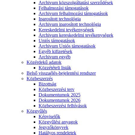
Archivum közszolgáltatási szerződések
Felhalmozási támogatások
Archivum felhalmozási támogatások
Iparosított technológia
Archivum iparosított technológia
Kereskedelmi tevékenységek
Archivum kereskedelmi tevékenységek
Uniós támogatások
Archivum Uniós támogatások
Egyéb kifizetések
Archivum egyéb
Közérdekű adatok
Közzétételi listák
Belső visszaélés-bejelentési rendszer
Közbeszerzés
Bizottság
Közbeszerzési terv
Dokumentumok 2025
Dokumentumok 2026
Közbeszerzési felhívások
Közgyűlés
Képviselők
Közgyűlési anyagok
Jegyzőkönyvek
Hatályos rendeletek