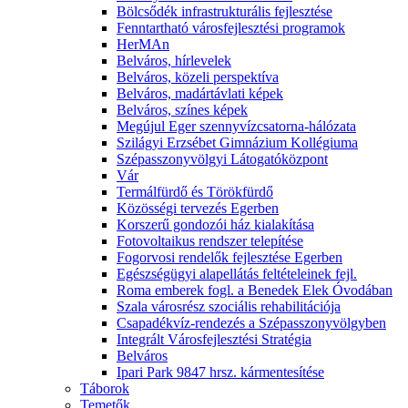
Bölcsődék infrastrukturális fejlesztése
Fenntartható városfejlesztési programok
HerMAn
Belváros, hírlevelek
Belváros, közeli perspektíva
Belváros, madártávlati képek
Belváros, színes képek
Megújul Eger szennyvízcsatorna-hálózata
Szilágyi Erzsébet Gimnázium Kollégiuma
Szépasszonyvölgyi Látogatóközpont
Vár
Termálfürdő és Törökfürdő
Közösségi tervezés Egerben
Korszerű gondozói ház kialakítása
Fotovoltaikus rendszer telepítése
Fogorvosi rendelők fejlesztése Egerben
Egészségügyi alapellátás feltételeinek fejl.
Roma emberek fogl. a Benedek Elek Óvodában
Szala városrész szociális rehabilitációja
Csapadékvíz-rendezés a Szépasszonyvölgyben
Integrált Városfejlesztési Stratégia
Belváros
Ipari Park 9847 hrsz. kármentesítése
Táborok
Temetők