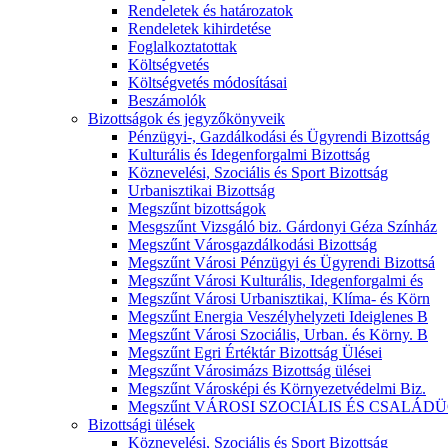
Rendeletek és határozatok
Rendeletek kihirdetése
Foglalkoztatottak
Költségvetés
Költségvetés módosításai
Beszámolók
Bizottságok és jegyzőkönyveik
Pénzügyi-, Gazdálkodási és Ügyrendi Bizottság
Kulturális és Idegenforgalmi Bizottság
Köznevelési, Szociális és Sport Bizottság
Urbanisztikai Bizottság
Megszűnt bizottságok
Mesgszűnt Vizsgáló biz. Gárdonyi Géza Színház
Megszűnt Városgazdálkodási Bizottság
Megszűnt Városi Pénzügyi és Ügyrendi Bizottsá
Megszűnt Városi Kulturális, Idegenforgalmi és
Megszűnt Városi Urbanisztikai, Klíma- és Körn
Megszűnt Energia Veszélyhelyzeti Ideiglenes B
Megszűnt Városi Szociális, Urban. és Körny. B
Megszűnt Egri Értéktár Bizottság Ülései
Megszűnt Városimázs Bizottság ülései
Megszűnt Városképi és Környezetvédelmi Biz.
Megszűnt VÁROSI SZOCIÁLIS ÉS CSALÁDÜ
Bizottsági ülések
Köznevelési, Szociális és Sport Bizottság