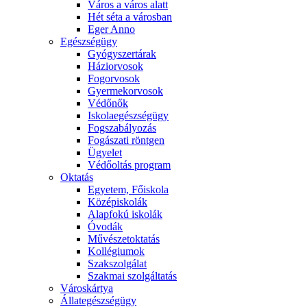
Város a város alatt
Hét séta a városban
Eger Anno
Egészségügy
Gyógyszertárak
Háziorvosok
Fogorvosok
Gyermekorvosok
Védőnők
Iskolaegészségügy
Fogszabályozás
Fogászati röntgen
Ügyelet
Védőoltás program
Oktatás
Egyetem, Főiskola
Középiskolák
Alapfokú iskolák
Óvodák
Művészetoktatás
Kollégiumok
Szakszolgálat
Szakmai szolgáltatás
Városkártya
Állategészségügy