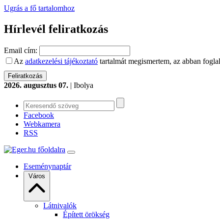
Ugrás a fő tartalomhoz
Hírlevél feliratkozás
Email cím:
Az
adatkezelési tájékoztató
tartalmát megismertem, az abban foglal
2026. augusztus 07.
| Ibolya
Facebook
Webkamera
RSS
Eseménynaptár
Város
Látnivalók
Épített örökség