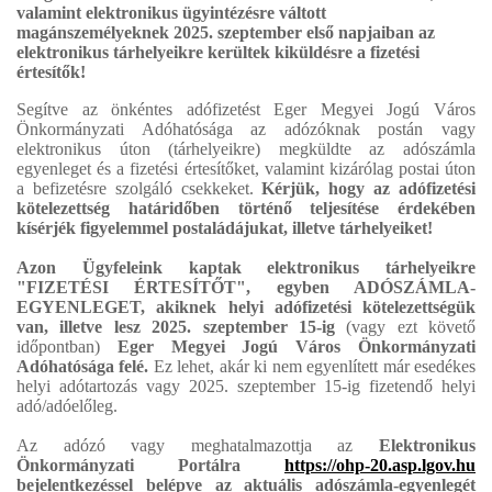
valamint elektronikus ügyintézésre váltott
magánszemélyeknek 2025. szeptember első napjaiban az
elektronikus tárhelyeikre kerültek kiküldésre a fizetési
értesítők!
Segítve az önkéntes adófizetést Eger Megyei Jogú Város
Önkormányzati Adóhatósága az adózóknak postán vagy
elektronikus úton (tárhelyeikre) megküldte az adószámla
egyenleget és a fizetési értesítőket, valamint kizárólag postai úton
a befizetésre szolgáló csekkeket.
Kérjük, hogy az adófizetési
kötelezettség határidőben történő teljesítése érdekében
kísérjék figyelemmel postaládájukat, illetve tárhelyeiket!
Azon Ügyfeleink kaptak elektronikus tárhelyeikre
"FIZETÉSI ÉRTESÍTŐT", egyben ADÓSZÁMLA-
EGYENLEGET, akiknek helyi adófizetési kötelezettségük
van, illetve lesz 2025. szeptember 15-ig
(vagy ezt követő
időpontban)
Eger Megyei Jogú Város Önkormányzati
Adóhatósága felé.
Ez lehet, akár ki nem egyenlített már esedékes
helyi adótartozás vagy 2025. szeptember 15-ig fizetendő helyi
adó/adóelőleg.
Az adózó vagy meghatalmazottja az
Elektronikus
Önkormányzati Portálra
https://ohp-20.asp.lgov.hu
bejelentkezéssel belépve az aktuális adószámla-egyenlegét