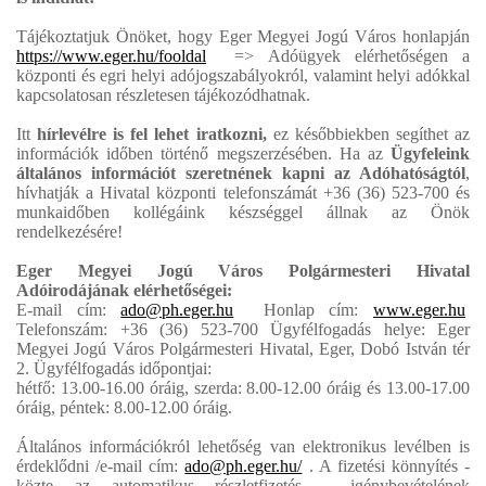
Tájékoztatjuk Önöket, hogy Eger Megyei Jogú Város honlapján
https://www.eger.hu/fooldal
=> Adóügyek elérhetőségen a
központi és egri helyi adójogszabályokról, valamint helyi adókkal
kapcsolatosan részletesen tájékozódhatnak.
Itt
hírlevélre is fel lehet iratkozni,
ez későbbiekben segíthet az
információk időben történő megszerzésében. Ha az
Ügyfeleink
általános információt szeretnének kapni az Adóhatóságtól
,
hívhatják a Hivatal központi telefonszámát +36 (36) 523-700 és
munkaidőben kollégáink készséggel állnak az Önök
rendelkezésére!
Eger Megyei Jogú Város Polgármesteri Hivatal
Adóirodájának elérhetőségei:
E-mail cím:
ado@ph.eger.hu
Honlap cím:
www.eger.hu
Telefonszám: +36 (36) 523-700 Ügyfélfogadás helye: Eger
Megyei Jogú Város Polgármesteri Hivatal, Eger, Dobó István tér
2. Ügyfélfogadás időpontjai:
hétfő: 13.00-16.00 óráig, szerda: 8.00-12.00 óráig és 13.00-17.00
óráig, péntek: 8.00-12.00 óráig.
Általános információkról lehetőség van elektronikus levélben is
érdeklődni /e-mail cím:
ado@ph.eger.hu/
. A fizetési könnyítés -
közte az automatikus részletfizetés - igénybevételének