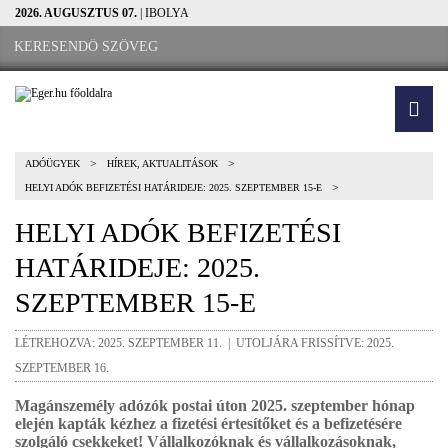
2026. AUGUSZTUS 07.
| IBOLYA
>
>
ADÓÜGYEK
HÍREK, AKTUALITÁSOK
>
HELYI ADÓK BEFIZETÉSI HATÁRIDEJE: 2025. SZEPTEMBER 15-E
HELYI ADÓK BEFIZETÉSI
HATÁRIDEJE: 2025.
SZEPTEMBER 15-E
LÉTREHOZVA: 2025. SZEPTEMBER 11. | UTOLJÁRA FRISSÍTVE: 2025.
SZEPTEMBER 16.
Magánszemély adózók postai úton 2025. szeptember hónap
elején kapták kézhez a fizetési értesítőket és a befizetésére
szolgáló csekkeket! Vállalkozóknak és vállalkozásoknak,