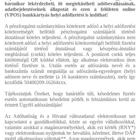
bármikor lekérdezheti, itt megtekintheti adóbevallásainak,
adatbejelentéseinek állapotát és ezen a felületen online
(VPOS) bankkártyás helyi adófizetést is indíthat!
A pénzforgalmi számlanyitásra kötelezett adózó a helyi adófizetési
kötelezettségét belföldi pénzforgalmi számlájáról történő
átutalással köteles teljesíteni. A pénzforgalmi számlanyitásra nem
kötelezett adózó a helyi adófizetési kötelezettségét belföldi fizetési
számlájáról történő átutalással vagy készpénz-átutalási
megbízással (csekk) köteles teljesíteni. A postázott csekk teljes
kitöltöttségű QR kóddal ellátott, így alkalmas elektronikus úton
történő fizetésre is. Utalás esetén az adószámla nevét és a
bankszámla számát megtalálja az adószámla-egyenlegen (helyi
adónem neve és mellette (a 16 karakteres számlaszám), mely így
kezdődik 50400209-16264xxx.
Tájékoztatjuk Önöket, hogy határidőn túli, késedelmes fizetés
esetén automatikusan késedelmi pótlék is felszámításra kerül az
érintett Ügyfél adószámláján!
Az Adóhatóság és a Hivatal változatlanul elektronikusan tart
kapcsolatot a gazdálkodókkal, közte az egyéni vállalkozókkal,
valamint azokkal a magánszemélyekkel, akik ezt kérték (RNY*)
vagy elektronikusan nyújtottak be bevallást, kérelmet, illetve DÁP
mobil alkalmazásra váltottak**. Azon magánszemélyek, akik nem